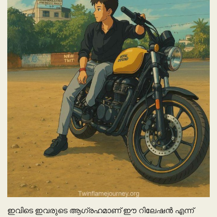
ഇവിടെ ഇവരുടെ ആഗ്രഹമാണ് ഈ റിലേഷൻ എന്ന്