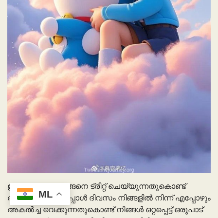
ഈ പേഴ്സണെ ഇങ്ങനെ ട്രീറ്റ് ചെയ്യുന്നതുകൊണ്ട്
ML
അല്ലെങ്കിൽ ഇപ്പോൾ ദിവസം നിങ്ങളിൽ നിന്ന് എപ്പോഴും
അകൽച്ച വെക്കുന്നതുകൊണ്ട് നിങ്ങൾ ഒറ്റപ്പെട്ട് ഒരുപാട്