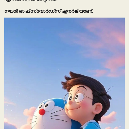
നയൻ ഓഫ് സ്വോർഡ്സ് എനർജിയാണ്.