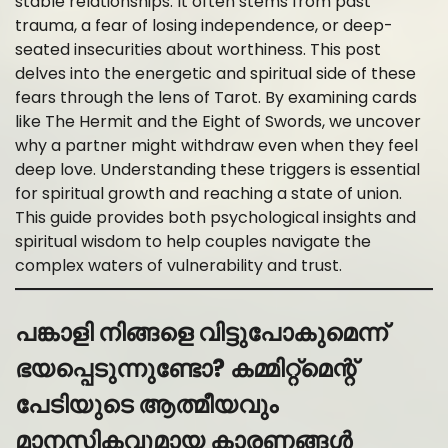
stable relationships. It often stems from past
trauma, a fear of losing independence, or deep-
seated insecurities about worthiness. This post
delves into the energetic and spiritual side of these
fears through the lens of Tarot. By examining cards
like The Hermit and the Eight of Swords, we uncover
why a partner might withdraw even when they feel
deep love. Understanding these triggers is essential
for spiritual growth and reaching a state of union.
This guide provides both psychological insights and
spiritual wisdom to help couples navigate the
complex waters of vulnerability and trust.
പങ്കാളി നിങ്ങളെ വിട്ടുപോകുമെന്ന്
ഭയപ്പെടുന്നുണ്ടോ? കമ്മിറ്റ്‌മെന്റ്
പേടിയുടെ ആത്മീയവും
മാനസികവുമായ കാരണങ്ങൾ