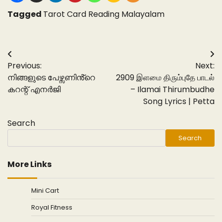
Tagged
Tarot Card Reading Malayalam
Post
Previous:
Next:
navigation
നിങ്ങളുടെ പേഴ്സണിൻ്റെ
2909 இளமை திரும்புதே பாடல்
കറന്റ് എനർജി
– Ilamai Thirumbudhe
Song Lyrics | Petta
Search
Search
More Links
Mini Cart
Royal Fitness