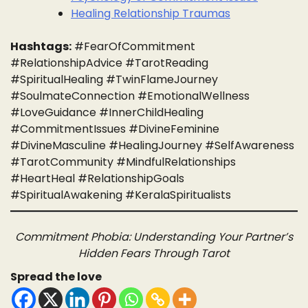
Healing Relationship Traumas
Hashtags:
#FearOfCommitment
#RelationshipAdvice #TarotReading
#SpiritualHealing #TwinFlameJourney
#SoulmateConnection #EmotionalWellness
#LoveGuidance #InnerChildHealing
#CommitmentIssues #DivineFeminine
#DivineMasculine #HealingJourney #SelfAwareness
#TarotCommunity #MindfulRelationships
#HeartHeal #RelationshipGoals
#SpiritualAwakening #KeralaSpiritualists
Commitment Phobia: Understanding Your Partner’s
Hidden Fears Through Tarot
Spread the love