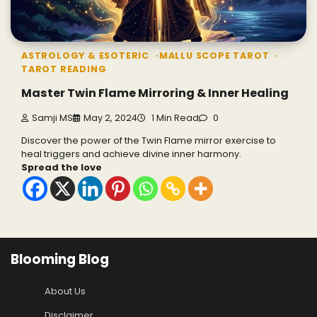
ASTROLOGY & ESOTERIC
MALLU SCOPE TAROT
TAROT READING
Master Twin Flame Mirroring & Inner Healing
Samji MS
May 2, 2024
1 Min Read
0
Discover the power of the Twin Flame mirror exercise to
heal triggers and achieve divine inner harmony.
Spread the love
Blooming Blog
About Us
Disclaimer