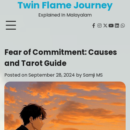
Twin Flame Journey
Skip
to
Explained In Malayalam
content
facebook
instagram
twitter
youtube
Linked
Wh
Fear of Commitment: Causes
and Tarot Guide
Posted on
September 28, 2024
by
Samji MS