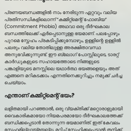
പ്രണയബന്ധങ്ങളിൽ നാം നേരിടുന്ന ഏറ്റവും വലിയ
പ്രതിസന്ധികളിലൊന്ന് “കമ്മിറ്റ്‌മെന്റ് ഫോബിയ”
(Commitment Phobia) അഥവാ ഒരു ദീർഘകാല
ബന്ധത്തിലേക്ക് ഏർപ്പെടാനുള്ള ഭയമാണ്. പലപ്പോഴും
പുറമെ സ്നേഹം പ്രകടിപ്പിക്കുമ്പോഴും, ഉള്ളിന്റെ ഉള്ളിൽ
പലരും വലിയ തോതിലുള്ള അരക്ഷിതാവസ്ഥ
അനുഭവിക്കുന്നുണ്ട്. ഈ ബ്ലോഗ് പോസ്റ്റിലൂടെ, ടാരറ്റ്
കാർഡുകളുടെ സഹായത്തോടെ നിങ്ങളുടെ
പങ്കാളിയുടെ മനസ്സിലെ യഥാർത്ഥ ഭയങ്ങളെയും അത്
എങ്ങനെ മറികടക്കാം എന്നതിനെക്കുറിച്ചും നമുക്ക് ചർച്ച
ചെയ്യാം.
എന്താണ് കമ്മിറ്റ്‌മെന്റ് ഭയം?
ലളിതമായി പറഞ്ഞാൽ, ഒരു വ്യക്തിക്ക് മറ്റൊരാളുമായി
വൈകാരികമായോ നിയമപരമായോ ദീർഘകാലത്തേക്ക്
ബന്ധിക്കപ്പെടാൻ തോന്നുന്ന ഭയമാണിത്. ഇത് കേവലം
സ്നേഹമില്ലായ്മയല്ല, മറിച്ച് സ്നേഹിക്കപ്പെട്ടാൽ തനിക്ക്