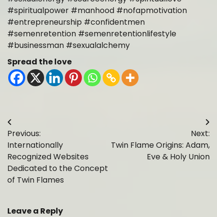
#spiritualpower #manhood #nofapmotivation
#entrepreneurship #confidentmen
#semenretention #semenretentionlifestyle
#businessman #sexualalchemy
Spread the love
Post
Previous:
Next:
navigation
Internationally
Twin Flame Origins: Adam,
Recognized Websites
Eve & Holy Union
Dedicated to the Concept
of Twin Flames
Leave a Reply