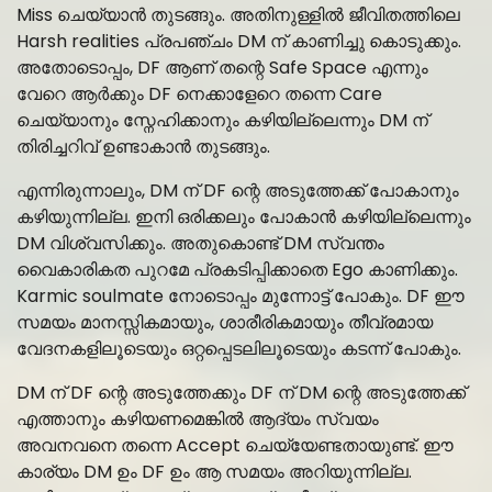
Miss ചെയ്യാൻ തുടങ്ങും. അതിനുള്ളിൽ ജീവിതത്തിലെ
Harsh realities പ്രപഞ്ചം DM ന് കാണിച്ചു കൊടുക്കും.
അതോടൊപ്പം, DF ആണ് തന്റെ Safe Space എന്നും
വേറെ ആർക്കും DF നെക്കാളേറെ തന്നെ Care
ചെയ്യാനും സ്നേഹിക്കാനും കഴിയില്ലെന്നും DM ന്
തിരിച്ചറിവ് ഉണ്ടാകാൻ തുടങ്ങും.
എന്നിരുന്നാലും, DM ന് DF ന്റെ അടുത്തേക്ക് പോകാനും
കഴിയുന്നില്ല. ഇനി ഒരിക്കലും പോകാൻ കഴിയില്ലെന്നും
DM വിശ്വസിക്കും. അതുകൊണ്ട് DM സ്വന്തം
വൈകാരികത പുറമേ പ്രകടിപ്പിക്കാതെ Ego കാണിക്കും.
Karmic soulmate നോടൊപ്പം മുന്നോട്ട് പോകും. DF ഈ
സമയം മാനസ്സികമായും, ശാരീരികമായും തീവ്രമായ
വേദനകളിലൂടെയും ഒറ്റപ്പെടലിലൂടെയും കടന്ന് പോകും.
DM ന് DF ന്റെ അടുത്തേക്കും DF ന് DM ന്റെ അടുത്തേക്ക്
എത്താനും കഴിയണമെങ്കിൽ ആദ്യം സ്വയം
അവനവനെ തന്നെ Accept ചെയ്യേണ്ടതായുണ്ട്. ഈ
കാര്യം DM ഉം DF ഉം ആ സമയം അറിയുന്നില്ല.