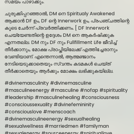
സമയം പാഴാക്കും.
ചുരുക്കിപ്പറഞ്ഞാൽ, DM നെ Spiritualy Awakened
ആക്കാൻ DF ഉം, DF ന്റെ Innerwork ഉം, പ്രപഞ്ചത്തിന്റെ
കൂടെ ചേർന്ന് പ്രവർത്തിക്കണം. [ DF Innerwork
ചെയ്യേണ്ടതിന്റെ ഉദ്ദേശം DM നെ ആകർഷിക്കുക
എന്നതല്ല. DM നും DF നും Fullfillment Life ജീവിച്ച്
തീർക്കാനും, മോക്ഷ പ്രാപ്തിയിലേക്ക് എത്തിച്ചേരാനും
വേണ്ടിയാണ്. എന്തെന്നാൽ, ആത്മഞ്ജാനം
നേടിയെടുക്കാതെയും സ്വന്തം കടമകൾ ചെയ്ത്
തീർക്കാതെയും ആർക്കും മോക്ഷം ലഭിക്കുകയില്ല.
#divinemasculinity #divinemasculine
#masculineenergy #masculine #nofap #spirituality
#leadership #masculinehealing #consciousness
#conscioussexuality #divinefemininity
#consciouslove #menscoach
#divinemasculineenergy #sexualhealing
#sexualwellness #marriedmen #familyman
#sexualenergy #sourceenergy #spirituallove