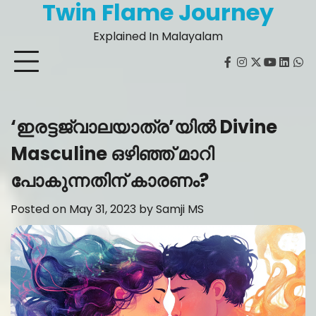
Twin Flame Journey
Skip
to
Explained In Malayalam
content
facebook
instagram
twitter
youtube
Linked
Wh
‘ഇരട്ടജ്വാലയാത്ര’യിൽ Divine
Masculine ഒഴിഞ്ഞ് മാറി
പോകുന്നതിന് കാരണം?
Posted on
May 31, 2023
by
Samji MS