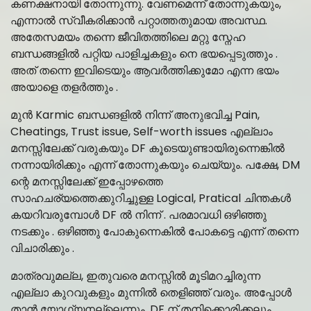
കണക്ഷനായി തോന്നുന്നു. വേണമെന്ന് തോന്നുകയും,
എന്നാൽ സ്വീകരിക്കാൻ പറ്റാത്തതുമായ അവസ്ഥ.
അതേസമയം തന്നെ ജീവിതത്തിലെ മറ്റു സ്നേഹ
ബന്ധങ്ങളിൽ പറ്റിയ പാളിച്ചകളും നെ ഭയപ്പെടുത്തും .
അത് തന്നെ ഇവിടെയും ആവർത്തിക്കുമോ എന്ന ഭയം
അയാളെ തളർത്തും .
മുൻ Karmic ബന്ധങളിൽ നിന്ന് അനുഭവിച്ച Pain,
Cheatings, Trust issue, Self-worth issues എല്ലാം
മനസ്സിലേക്ക് വരുകയും DF കൂടെയുണ്ടായിരുന്നെങ്കിൽ
നന്നായിരിക്കും എന്ന് തോന്നുകയും ചെയ്യും. പക്ഷേ, DM
ന്റെ മനസ്സിലേക്ക് ഇപ്പോഴത്തെ
സാഹചര്യത്തെക്കുറിച്ചുള്ള Logical, Pratical ചിന്തകൾ
കയറിവരുമ്പോൾ DF ൽ നിന്ന് . പരമാവധി ഒഴിഞ്ഞു
നടക്കും . ഒഴിഞ്ഞു പോകുന്നെകിൽ പോകട്ടെ എന്ന് തന്നെ
വിചാരിക്കും .
മാത്രവുമല്ല, ഇതുവരെ മനസ്സിൽ മൂടിമറച്ചിരുന്ന
എല്ലാ കുറവുകളും മുന്നിൽ തെളിഞ്ഞ് വരും. അപ്പോൾ
താൻ യോഗ്യനല്ലെന്നും, DF ന് തനിക്കൊരിക്കലും