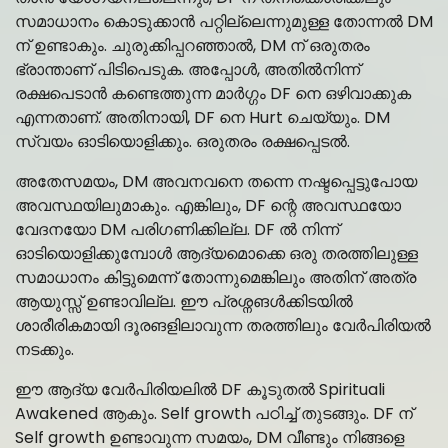
സമാധാനം കൊടുക്കാൻ പറ്റില്ലെന്നുമുള്ള തോന്നൽ DM
ന് ഉണ്ടാകും. ചുരുക്കിപ്പറഞ്ഞാൽ, DM ന് ഒരുതരം
ഭ്രാന്താണ് പിടിപെടുക. അപ്പോൾ, അതിൽനിന്ന്
രക്ഷപെടാൻ കണ്ടെത്തുന്ന മാർഗ്ഗം DF നെ ഒഴിവാക്കുക
എന്നതാണ്. അതിനായി, DF നെ Hurt ചെയ്യും. DM
സ്വയം ഓടിയൊളിക്കും. ഒരുതരം രക്ഷപ്പെടൽ.
അതേസമയം, DM അവനവനെ തന്നെ നഷ്ടപ്പെട്ടുപോയ
അവസ്ഥയിലുമാകും. എങ്കിലും, DF ന്റെ അവസ്ഥയോ
വേദനയോ DM പരിഗണിക്കില്ല. DF ൽ നിന്ന്
ഓടിയൊളിക്കുമ്പോൾ ആദ്യമൊക്കെ ഒരു തരത്തിലുള്ള
സമാധാനം കിട്ടുമെന്ന് തോന്നുമെങ്കിലും അതിന് അത്ര
ആയുസ്സ് ഉണ്ടാവില്ല. ഈ പ്രശ്നങൾക്കിടയിൽ
ശാരീരികമായി ദൂരങളിലാവുന്ന തരത്തിലും വേർപിരിയൽ
നടക്കും.
ഈ ആദ്യ വേർപിരിയലിൽ DF കൂടുതൽ Spirituali
Awakened ആകും. Self growth പഠിച്ച് തുടങ്ങും. DF ന്
Self growth ഉണ്ടാവുന്ന സമയം, DM വീണ്ടും നിങ്ങളെ