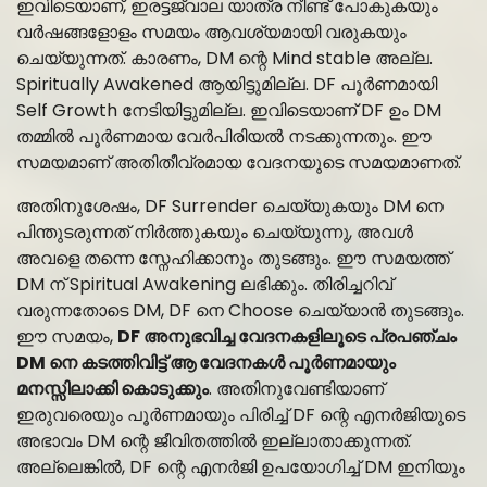
ഇവിടെയാണ്, ഇരട്ടജ്വാല യാത്ര നീണ്ട് പോകുകയും
വർഷങ്ങളോളം സമയം ആവശ്യമായി വരുകയും
ചെയ്യുന്നത്. കാരണം, DM ന്റെ Mind stable അല്ല.
Spiritually Awakened ആയിട്ടുമില്ല. DF പൂർണമായി
Self Growth നേടിയിട്ടുമില്ല. ഇവിടെയാണ് DF ഉം DM
തമ്മിൽ പൂർണമായ വേർപിരിയൽ നടക്കുന്നതും. ഈ
സമയമാണ് അതിതീവ്രമായ വേദനയുടെ സമയമാണത്.
അതിനുശേഷം, DF Surrender ചെയ്യുകയും DM നെ
പിന്തുടരുന്നത് നിർത്തുകയും ചെയ്യുന്നു, അവൾ
അവളെ തന്നെ സ്നേഹിക്കാനും തുടങ്ങും. ഈ സമയത്ത്
DM ന് Spiritual Awakening ലഭിക്കും. തിരിച്ചറിവ്
വരുന്നതോടെ DM, DF നെ Choose ചെയ്യാൻ തുടങ്ങും.
ഈ സമയം,
DF അനുഭവിച്ച വേദനകളിലൂടെ പ്രപഞ്ചം
DM നെ കടത്തിവിട്ട് ആ വേദനകൾ പൂർണമായും
മനസ്സിലാക്കി കൊടുക്കും
. അതിനുവേണ്ടിയാണ്
ഇരുവരെയും പൂർണമായും പിരിച്ച് DF ന്റെ എനർജിയുടെ
അഭാവം DM ന്റെ ജീവിതത്തിൽ ഇല്ലാതാക്കുന്നത്.
അല്ലെങ്കിൽ, DF ന്റെ എനർജി ഉപയോഗിച്ച് DM ഇനിയും