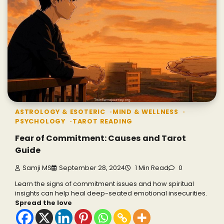
ASTROLOGY & ESOTERIC
MIND & WELLNESS
PSYCHOLOGY
TAROT READING
Fear of Commitment: Causes and Tarot
Guide
Samji MS
September 28, 2024
1 Min Read
0
Learn the signs of commitment issues and how spiritual
insights can help heal deep-seated emotional insecurities.
Spread the love