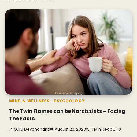
MIND & WELLNESS
PSYCHOLOGY
The Twin Flames can be Narcissists – Facing
The Facts
Guru Devanandha
August 20, 2023
1 Min Read
0