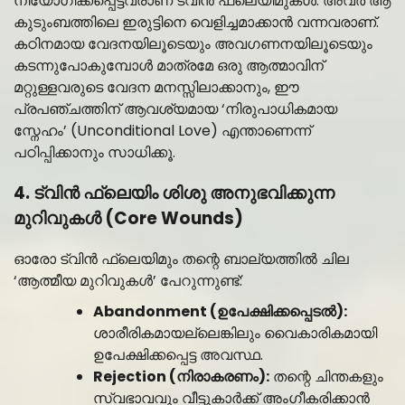
നിയോഗിക്കപ്പെട്ടവരാണ് ട്വിൻ ഫ്ലെയിമുകൾ. അവർ ആ
കുടുംബത്തിലെ ഇരുട്ടിനെ വെളിച്ചമാക്കാൻ വന്നവരാണ്.
കഠിനമായ വേദനയിലൂടെയും അവഗണനയിലൂടെയും
കടന്നുപോകുമ്പോൾ മാത്രമേ ഒരു ആത്മാവിന്
മറ്റുള്ളവരുടെ വേദന മനസ്സിലാക്കാനും, ഈ
പ്രപഞ്ചത്തിന് ആവശ്യമായ ‘നിരുപാധികമായ
സ്നേഹം’ (Unconditional Love) എന്താണെന്ന്
പഠിപ്പിക്കാനും സാധിക്കൂ.
4. ട്വിൻ ഫ്ലെയിം ശിശു അനുഭവിക്കുന്ന
മുറിവുകൾ (Core Wounds)
ഓരോ ട്വിൻ ഫ്ലെയിമും തന്റെ ബാല്യത്തിൽ ചില
‘ആത്മീയ മുറിവുകൾ’ പേറുന്നുണ്ട്:
Abandonment (ഉപേക്ഷിക്കപ്പെടൽ):
ശാരീരികമായല്ലെങ്കിലും വൈകാരികമായി
ഉപേക്ഷിക്കപ്പെട്ട അവസ്ഥ.
Rejection (നിരാകരണം):
തന്റെ ചിന്തകളും
സ്വഭാവവും വീട്ടുകാർക്ക് അംഗീകരിക്കാൻ