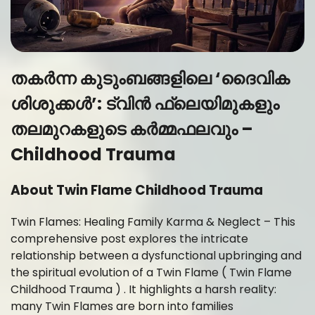
തകർന്ന കുടുംബങ്ങളിലെ ‘ദൈവിക
ശിശുക്കൾ’: ട്വിൻ ഫ്ലെയിമുകളും
തലമുറകളുടെ കർമ്മഫലവും –
Childhood Trauma
About Twin Flame Childhood
Trauma
Twin Flames: Healing Family Karma & Neglect – This
comprehensive post explores the intricate
relationship between a dysfunctional upbringing and
the spiritual evolution of a Twin Flame ( Twin Flame
Childhood Trauma ) . It highlights a harsh reality:
many Twin Flames are born into families