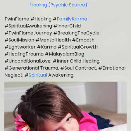
Healing (Psychic Source)
TwinFlame #Healing #
FamilyKarma
#SpiritualAwakening #InnerChild
#TwinFlameJourney #BreakingTheCycle
#SoulMission #MentalHealth #Empath
#Lightworker #Karma #SpiritualGrowth
#HealingTrauma #MalayalamBlog
#UnconditionalLove, #Inner Child Healing,
#Generational Trauma, #Soul Contract, #Emotional
Neglect, #
Spiritual
Awakening.