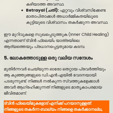
കഴിയാത്ത അവസ്ഥ.
Betrayal (ചതി):
ഏറ്റവും വിശ്വസിക്കേണ്ട
മാതാപിതാക്കൾ അധാർമ്മികതയിലൂടെ
കുട്ടിയുടെ വിശ്വാസം തകർക്കുന്ന അവസ്ഥ.
ഈ മുറിവുകളെ സുഖപ്പെടുത്തുക (Inner Child Healing)
എന്നതാണ് ട്വിൻ ഫ്ലെയിം യാത്രയിലെ
ആദ്യത്തെയും പ്രധാനപ്പെട്ടതുമായ കടമ്പ.
5. ലോകത്തോടുള്ള ഒരു വലിയ സന്ദേശം
മുതിർന്നവർ ചെയ്യുന്ന ഓരോ തെറ്റായ പ്രവർത്തിയും
ആ കുഞ്ഞുങ്ങളുടെ ഡി.എൻ.എയിൽ വേദനയായി
പടരുന്നുണ്ട്. നിങ്ങൾ നൽകുന്ന സ്വത്തുകളേക്കാൾ
അവർ ആഗ്രഹിക്കുന്നത് നിങ്ങളുടെ മാതൃകാപരമായ
ജീവിതമാണ്.
ട്വിൻ ഫ്ലെയിമുകളോട് എനിക്ക് പറയാനുള്ളത്:
നിങ്ങളുടെ തകർന്ന ബാല്യം നിങ്ങളെ തകർക്കാനല്ല,