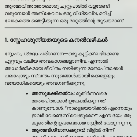
ആത്മാവ് അത്തരമൊരു ചുറ്റുപാടിൽ വളരേണ്ടി
വരുമ്പോൾ അത് കേവലം ഒരു വിധിയല്ല, മറിച്ച്
ലോകത്തെ ഞെട്ടിക്കുന്ന ഒരു മാറ്റത്തിന്റെ തുടക്കമാണ്.
1. സ്നേഹശൂന്യതയുടെ കനൽവഴികൾ
സ്നേഹം, ശ്രദ്ധ, പരിഗണന—ഒരു കുട്ടിക്ക് ലഭിക്കേണ്ട
ഏറ്റവും വലിയ അവകാശങ്ങളാണിവ. എന്നാൽ
അധാർമ്മികമായ ജീവിതം നയിക്കുന്ന മാതാപിതാക്കൾ
പലപ്പോഴും സ്വന്തം സുഖങ്ങൾക്കായി മക്കളെയും
വയോധികരെയും അവഗണിക്കുന്നു.
അസുരക്ഷിതത്വം:
മുതിർന്നവരെ
മാതാപിതാക്കൾ ഉപേക്ഷിക്കുന്നത്
കാണുമ്പോൾ, “നാളെയൊരിക്കൽ എന്നെയും
ഇവർ വേണ്ടെന്ന് വെക്കുമോ?” എന്ന ഭയം ആ
കുഞ്ഞിന്റെ ഉപബോധമനസ്സിൽ വേരൂന്നുന്നു.
ആത്മവിശ്വാസക്കുറവ്:
വീട്ടിൽ നിന്ന്