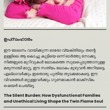
ഉപസംഹാരം
ഈ ലേഖനം വായിക്കുന്ന ഓരോ വ്യക്തിയും തന്റെ
ഉള്ളിലെ ആ കൊച്ചു കുട്ടിയെ ഒന്ന് ഓർത്തു നോക്കൂ.
നിങ്ങളുടെ മുറിവുകൾ ലോകത്തെ സുഖപ്പെടുത്താനുള്ള
മരുന്നായി മാറ്റൂ. ഈ സത്യം ലോകം മുഴുവൻ അറിയട്ടെ,
എല്ലാവർക്കും ഇതൊരു പുതിയ തുടക്കമാകട്ടെ. ഈ
വിവരങ്ങൾ മറ്റുള്ളവർക്കും ഗുണമാകാൻ മാക്സിമം
ഷെയർ ചെയ്യൂ.
The Silent Burden: How Dysfunctional Families
and Unethical Living Shape the Twin Flame Soul