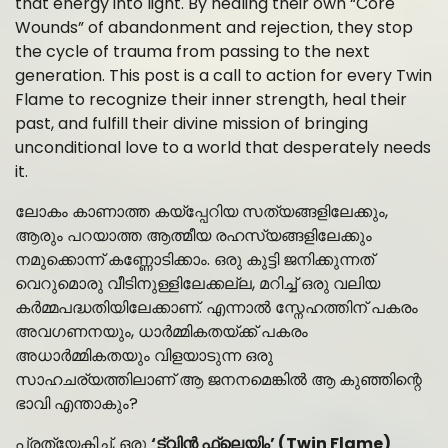
that energy into light. By healing their own “Core
Wounds” of abandonment and rejection, they stop
the cycle of trauma from passing to the next
generation. This post is a call to action for every Twin
Flame to recognize their inner strength, heal their
past, and fulfill their divine mission of bringing
unconditional love to a world that desperately needs
it.
ലോകം കാണാത്ത കയ്പ്പേറിയ സത്യങ്ങളിലേക്കും,
ആരും പറയാത്ത ആത്മീയ രഹസ്യങ്ങളിലേക്കും
നമുക്കൊന്ന് കണ്ണോടിക്കാം. ഒരു കുട്ടി ജനിക്കുന്നത്
വെറുമൊരു വീടിനുള്ളിലേക്കല്ല, മറിച്ച് ഒരു വലിയ
കർമ്മപദ്ധതിയിലേക്കാണ്. എന്നാൽ സ്നേഹത്തിന് പകരം
അവഗണനയും, ധാർമ്മികതയ്ക്ക് പകരം
അധാർമ്മികതയും വിളയാടുന്ന ഒരു
സാഹചര്യത്തിലാണ് ആ ജനനമെങ്കിൽ ആ കുഞ്ഞിന്റെ
ഭാവി എന്താകും?
പ്രത്യേകിച്ച്, ഒരു
‘ട്വിൻ ഫ്ലെയിം’ (Twin Flame)