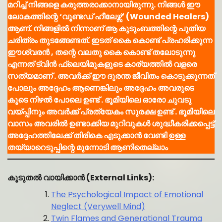
മറിച്ച് നിങ്ങളെ കരുത്തരാക്കാനായിരുന്നു. നിങ്ങൾ ഈ
ലോകത്തിന്റെ ‘വൂണ്ടഡ് ഹീലേഴ്സ്’ (Wounded Healers)
ആണ്. നിങ്ങളിൽ നിന്നാണ് ആ കുടുംബത്തിന്റെ പുതിയ
ചരിത്രം തുടങ്ങേണ്ടത്. ഇടത് കൈ കൊണ്ട് പ്രഹരിക്കുന്ന
ഈശ്വരൻ , തന്റെ വലതു കൈ കൊണ്ട് തലോടുന്നു
എന്നത് ട്വിൻ ഫ്ലെയിമുകളുടെ കാര്യത്തിൽ വളരെ
സത്യമാണ് . അവർക്ക് ഈ ദുരന്ത ജീവിതം കൊടുക്കുന്നത്
പോലും അദ്ദേഹം ആണെങ്കിലും അദ്ദേഹം അവരുടെ
കൂടെ നിഴൽ പോലെ ഉണ്ട് . ഭൂമിയിലെ ഓരോ ചുവടു
വയ്പ്പിനും അവർക്ക് പ്രത്യേകം സുരക്ഷ ഉണ്ട് . ഭൂമിയിലെ
വാസം അവരിൽ ഉണ്ടാക്കിയ മുറിവുകൾ ശുദ്ധീകരിക്കപ്പെട്ട്
അദ്ദേഹത്തിലേക്ക് തിരികെ എടുക്കാൻ വേണ്ടി ഉള്ള
തയ്യാറെടുപ്പിന്റെ മുന്നോടി ആണിതെല്ലാം
കൂടുതൽ വായിക്കാൻ (External Links):
The Psychological Impact of Emotional
Neglect (Verywell Mind)
Twin Flames and Generational Trauma