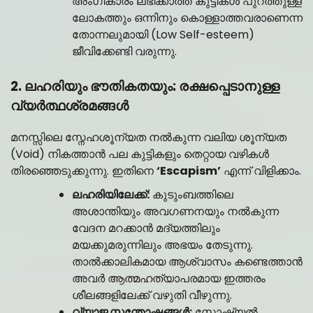
അംഗീകാരം ലഭിക്കാത്ത കുട്ടികൾ പുറത്തുള്ള
ലോകത്തും ഒന്നിനും കൊള്ളാത്തവരാണെന്ന
തോന്നലുമായി (Low Self-esteem)
ജീവിക്കേണ്ടി വരുന്നു.
2. ലഹരിയും ഭൗതികതയും: രക്ഷപ്പെടാനുള്ള
വ്യർത്ഥശ്രമങ്ങൾ
മനസ്സിലെ സ്നേഹശൂന്യത നൽകുന്ന വലിയ ശൂന്യത
(Void) നികത്താൻ പല കുട്ടികളും തെറ്റായ വഴികൾ
തിരഞ്ഞെടുക്കുന്നു. ഇതിനെ
‘Escapism’
എന്ന് വിളിക്കാം.
ലഹരിയിലേക്ക്:
കുടുംബത്തിലെ
അശാന്തിയും അവഗണനയും നൽകുന്ന
വേദന മറക്കാൻ മദ്യത്തിലും
മയക്കുമരുന്നിലും അഭയം തേടുന്നു.
താൽക്കാലികമായ ആശ്വാസം കണ്ടെത്താൻ
അവർ ആത്മഹത്യാപരമായ ഇത്തരം
ശീലങ്ങളിലേക്ക് വഴുതി വീഴുന്നു.
വ്യാജ സന്തോഷങ്ങൾ:
സോഷ്യൽ