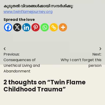
കൂടുതൽ വിവരങ്ങൾക്കായി സന്ദർശിക്കൂ:
www.twinflamejourney.org
Spread the love
Post
Previous:
Next:
navigation
Consequences of
Why I can’t forget this
Unethical Living and
person
Abandonment
2 thoughts on “
Twin Flame
Childhood Trauma
”