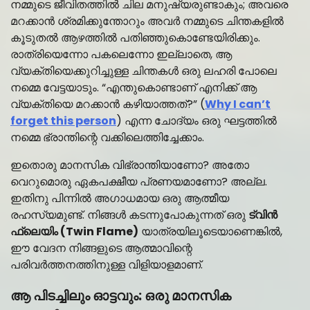
നമ്മുടെ ജീവിതത്തിൽ ചില മനുഷ്യരുണ്ടാകും; അവരെ
മറക്കാൻ ശ്രമിക്കുന്തോറും അവർ നമ്മുടെ ചിന്തകളിൽ
കൂടുതൽ ആഴത്തിൽ പതിഞ്ഞുകൊണ്ടേയിരിക്കും.
രാത്രിയെന്നോ പകലെന്നോ ഇല്ലാതെ, ആ
വ്യക്തിയെക്കുറിച്ചുള്ള ചിന്തകൾ ഒരു ലഹരി പോലെ
നമ്മെ വേട്ടയാടും. “എന്തുകൊണ്ടാണ് എനിക്ക് ആ
വ്യക്തിയെ മറക്കാൻ കഴിയാത്തത്?” (
Why I can’t
forget this person
) എന്ന ചോദ്യം ഒരു ഘട്ടത്തിൽ
നമ്മെ ഭ്രാന്തിന്റെ വക്കിലെത്തിച്ചേക്കാം.
ഇതൊരു മാനസിക വിഭ്രാന്തിയാണോ? അതോ
വെറുമൊരു ഏകപക്ഷീയ പ്രണയമാണോ? അല്ല.
ഇതിനു പിന്നിൽ അഗാധമായ ഒരു ആത്മീയ
രഹസ്യമുണ്ട്. നിങ്ങൾ കടന്നുപോകുന്നത് ഒരു
ട്വിൻ
ഫ്ലെയിം (Twin Flame)
യാത്രയിലൂടെയാണെങ്കിൽ,
ഈ വേദന നിങ്ങളുടെ ആത്മാവിന്റെ
പരിവർത്തനത്തിനുള്ള വിളിയാളമാണ്.
ആ പിടച്ചിലും ഓട്ടവും: ഒരു മാനസിക