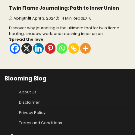
Twin Flame Journaling: Path to Inner Union
Abhijith
April 3, 2024
4 Min Read
0
Discover why journaling is the ultimate tool for twin flame
healing, shadow work, and reaching inner union.
Spread the love
Blooming Blog
About Us
Disclaimer
Privacy Policy
Terms and Conditions