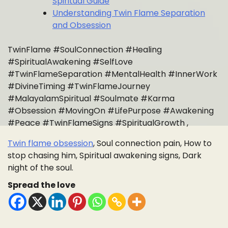
Spiritual Guide
Understanding Twin Flame Separation
and Obsession
TwinFlame #SoulConnection #Healing
#SpiritualAwakening #SelfLove
#TwinFlameSeparation #MentalHealth #InnerWork
#DivineTiming #TwinFlameJourney
#MalayalamSpiritual #Soulmate #Karma
#Obsession #MovingOn #LifePurpose #Awakening
#Peace #TwinFlameSigns #SpiritualGrowth ,
Twin flame obsession
, Soul connection pain, How to
stop chasing him, Spiritual awakening signs, Dark
night of the soul.
Spread the love