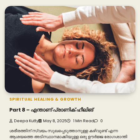
SPIRITUAL HEALING & GROWTH
Part 8 – എന്താണ് പ്രാണിക് ഹീലിങ്
Deepa Kutty
May 8, 2025
1 Min Read
0
ശരീരത്തിന് സ്വയം സുഖപ്പെടുത്താനുള്ള കഴിവുണ്ട് എന്ന
ആശയത്തെ അടിസ്ഥാനമാക്കിയുള്ള ഒരു ഊർജ്ജ രോഗശാന്തി