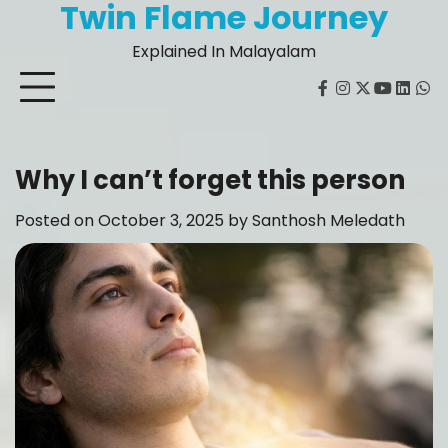
Twin Flame Journey
Skip
to
Explained In Malayalam
content
facebook
instagram
twitter
youtube
Linked
Wh
Why I can’t forget this person
Posted on
October 3, 2025
by
Santhosh Meledath