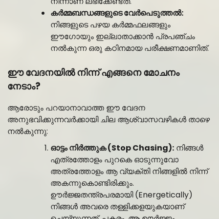
നിന്നാണ് ലഭിക്കേണ്ടത്.
കർമ്മബന്ധങ്ങളുടെ വേർപെടുത്തൽ:
നിങ്ങളുടെ പഴയ കർമ്മഫലങ്ങളും
ഈഗോയും ഇല്ലാതാക്കാൻ പ്രപഞ്ചം
നൽകുന്ന ഒരു കഠിനമായ പരീക്ഷണമാണിത്.
ഈ വേദനയിൽ നിന്ന് എങ്ങനെ മോചനം
നേടാം?
ആരോടും പറയാനാവാത്ത ഈ വേദന
അനുഭവിക്കുന്നവർക്കായി ചില ആശ്വാസവഴികൾ താഴെ
നൽകുന്നു:
ഓട്ടം നിർത്തുക (Stop Chasing):
നിങ്ങൾ
എത്രത്തോളം പുറകെ ഓടുന്നുവോ
അത്രത്തോളം ആ വ്യക്തി നിങ്ങളിൽ നിന്ന്
അകന്നുകൊണ്ടിരിക്കും.
ഊർജ്ജതന്ത്രപരമായി (Energetically)
നിങ്ങൾ അവരെ തള്ളിക്കളയുകയാണ്
ചെയ്യുന്നത്. പകരം, ആ ഊർജ്ജം