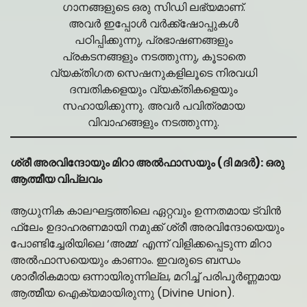
ഗാനങ്ങളുടെ ഒരു സിഡി ലഭ്യമാണ്.
അവർ ഇപ്പോൾ വർക്ക്‌ഷോപ്പുകൾ
പഠിപ്പിക്കുന്നു, പ്രഭാഷണങ്ങളും
പ്രകടനങ്ങളും നടത്തുന്നു, കൂടാതെ
വ്യക്തിഗത സെഷനുകളിലൂടെ നിരവധി
ദമ്പതികളെയും വ്യക്തികളെയും
സഹായിക്കുന്നു. അവർ പവിത്രമായ
വിവാഹങ്ങളും നടത്തുന്നു.
ശ്രീ അരവിന്ദോയും മിറാ അൽഫാസയും (ദി മദർ): ഒരു
ആത്മീയ വിപ്ലവം
ആധുനിക കാലഘട്ടത്തിലെ ഏറ്റവും ഉന്നതമായ ട്വിൻ
ഫ്ലേം ഉദാഹരണമായി നമുക്ക് ശ്രീ അരവിന്ദോയെയും
പോണ്ടിച്ചേരിയിലെ ‘അമ്മ’ എന്ന് വിളിക്കപ്പെടുന്ന മിറാ
അൽഫാസയെയും കാണാം. ഇവരുടെ ബന്ധം
ശാരീരികമായ ഒന്നായിരുന്നില്ല, മറിച്ച് പരിപൂർണ്ണമായ
ആത്മീയ ഐക്യമായിരുന്നു (Divine Union).