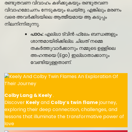
രണ്ടുതവണ വിവാഹം കഴിക്കുകയും രണ്ടുതവണ
വിവാഹമോചനം നേടുകയും ചെയ്തു. എങ്കിലും മരണം
വരെ അവർക്കിടയിലെ ആത്മീയമായ ആ കടുപ്പം
നിലനിന്നിരുന്നു.
പാഠം:
എല്ലാ ട്വിൻ ഫ്ലേം ബന്ധങ്ങളും
ശാന്തമായിരിക്കില്ല. ചിലത് നമ്മെ
തകർത്തുവാർക്കാനും നമ്മുടെ ഉള്ളിലെ
അഹന്തയെ (Ego) ഇല്ലാതാക്കാനും
വേണ്ടിയുള്ളതാണ്.
Colby Lang & Keely
.
Discover
Keely
and
Colby
‘
s
twin
flame
journey,
exploring their deep connection, challenges, and
lessons that illuminate the transformative power of
love