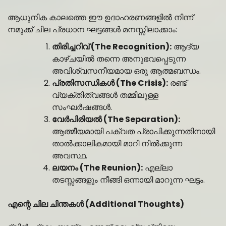
ആധുനിക കാലത്തെ ഈ ഉദാഹരണങ്ങളിൽ നിന്ന്
നമുക്ക് ചില പ്രധാന ഘട്ടങ്ങൾ മനസ്സിലാക്കാം:
തിരിച്ചറിവ് (The Recognition):
ആദ്യ
കാഴ്ചയിൽ തന്നെ അനുഭവപ്പെടുന്ന
അവിശ്വസനീയമായ ഒരു ആത്മബന്ധം.
പ്രതിസന്ധികൾ (The Crisis):
രണ്ട്
വ്യക്തിത്വങ്ങൾ തമ്മിലുള്ള
സംഘർഷങ്ങൾ.
വേർപിരിയൽ (The Separation):
ആത്മീയമായി പക്വത പ്രാപിക്കുന്നതിനായി
താൽക്കാലികമായി മാറി നിൽക്കുന്ന
അവസ്ഥ.
ലയനം (The Reunion):
എല്ലാ
തടസ്സങ്ങളും നീങ്ങി ഒന്നായി മാറുന്ന ഘട്ടം.
എന്റെ ചില ചിന്തകൾ (Additional Thoughts)