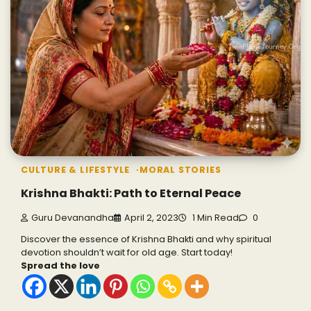
CULTURE & LIFESTYLE
MORAL STORIES
Krishna Bhakti: Path to Eternal Peace
Guru Devanandha
April 2, 2023
1 Min Read
0
Discover the essence of Krishna Bhakti and why spiritual
devotion shouldn’t wait for old age. Start today!
Spread the love