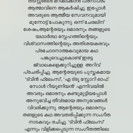
തടസ്സങ്ങൾ മറികടക്കാൻ പരസ്പരം
ആത്മാവിനെ ആകർഷിച്ചു. ഇപ്പോൾ
അവരുടെ ആത്മീയ സേവനവുമായി
മുന്നോട്ട് പോകുന്നു. ഒന്ന് ചേരലിന്
ശേഷം,ആന്റേരയും ഒമാരനും തങ്ങളുടെ
യഥാർത്ഥ സ്നേഹത്തിന്റെയും
വിശ്വാസത്തിന്റെയും അതിശയകരവും
പ്രചോദനാത്മകവുമായ കഥ
പങ്കുവെച്ചുകൊണ്ട് ഇരട്ട
ജ്വാലകളെക്കുറിച്ചുള്ള അറിവ്
പ്രചരിപ്പിച്ചു. ആന്റേരയുടെ പുസ്തകമായ
‘ട്വിൻ ഫ്ലേംസ്’, ‘എ ട്രൂ സ്റ്റോറി ഓഫ്
സോൾ റീയൂണിയൻ’ എന്നിവയിൽ
അവരും ഒമാരനും കണ്ടുമുട്ടിയപ്പോൾ
അനുഭവിച്ച തീവ്രമായ അനുഭവങ്ങൾ
വിവരിക്കുന്നു. ആന്റേരയും ഒമാരനും
തങളുടെ കഥ അവതരിപ്പിക്കുന്ന സംഗീത
നാടകവും രചിച്ചു. ‘ട്വിൻ ഫ്ലേംസ്’
എന്നും വിളിക്കപ്പെടുന്ന സംഗീതത്തിലെ