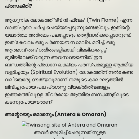
പ്രസക്തി?
ആധുനിക ലോകത്ത് ‘ട്വിൻ ഫ്ലേം’ (Twin Flame) എന്ന
വാക്ക് ഏറെ ചർച്ച ചെയ്യപ്പെടുന്നുണ്ടെങ്കിലും, ഇതിന്റെ
യഥാർത്ഥ അർത്ഥം പലപ്പോഴും തെറ്റിദ്ധരിക്കപ്പെടാറുണ്ട്.
ഇത് കേവലം ഒരു പ്രണയബന്ധമല്ല. മറിച്ച്, ഒരു
ആത്മാവ് രണ്ട് ശരീരങ്ങളിലായി വിഭജിക്കപ്പെട്ട്
ഭൂമിയിലേക്ക് വരുന്ന അവസ്ഥയാണിത്. ഈ
ബന്ധത്തിന്റെ പ്രധാന ലക്ഷ്യം പരസ്പരമുള്ള ആത്മീയ
വളർച്ചയും (Spiritual Evolution) ലോകത്തിന് നൽകേണ്ട
വലിയൊരു ദൗത്യവുമാണ്. നമ്മുടെ കാലഘട്ടത്തിൽ
ജീവിച്ചുപോയ പല പ്രശസ്ത വ്യക്തിത്വങ്ങളും
ഇത്തരത്തിലുള്ള തീവ്രമായ ആത്മീയ ബന്ധങ്ങളിലൂടെ
കടന്നുപോയവരാണ്.
അന്റേറയും ഒമാരനും (Antera & Omaran)
അവർ ഒരുമിച്ച് ചേരുന്നതിനുള്ള