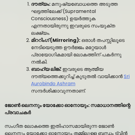
ദൗത്യം:
മനുഷ്യബോധത്തെ അടുത്ത
ഘട്ടത്തിലേക്ക് (Supramental
Consciousness) ഉയർത്തുക
എന്നതായിരുന്നു ഇവരുടെ സംയുക്ത
ലക്ഷ്യം.
മിററിംഗ് (Mirroring):
ഒരാൾ തപസ്സിലൂടെ
നേടിയെടുത്ത ഊർജ്ജം മറ്റേയാൾ
പ്രായോഗികമായി ലോകത്തിന് പകർന്നു
നൽകി.
ബാഹ്യ ലിങ്ക്:
ഇവരുടെ ആത്മീയ
ദൗത്യത്തെക്കുറിച്ച് കൂടുതൽ വായിക്കാൻ
Sri
Aurobindo Ashram
സന്ദർശിക്കാവുന്നതാണ്.
ജോൺ ലെനനും യോക്കോ ഓനോയും: സമാധാനത്തിന്റെ
പ്രവാചകർ
സംഗീത ലോകത്തെ ഇതിഹാസമായിരുന്ന ജോൺ
ലെനനും യോക്കോ ഓനോയും തമ്മിലുള്ള ബന്ധം ട്വിൻ