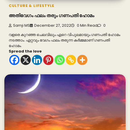
CULTURE & LIFESTYLE
അതിവേഗം ഫലം തരും ഗണപതി ഹോമം
Samji MS
December 27, 2022
0 Min Read
0
വളരെ കുറഞ്ഞ ചെലവിലും ഏറെ വിപുലമായും ഗണപതി ഹോമം
നടത്താം. ഏറ്റവും വേഗം ഫലം തരുന്ന കര്‍മ്മമാണ് ഗണപതി
ഹോമം.
Spread the love