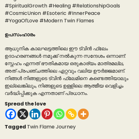
#SpiritualGrowth #Healing #RelationshipGoals
#CosmicUnion #Esoteric #InnerPeace
#YogaOfLove #Modern Twin Flames
ഉപസംഹാരം
ആധുനിക കാലഘട്ടത്തിലെ ഈ ട്വിൻ ഫ്ലേം
ഉദാഹരണങ്ങൾ നമുക്ക് നൽകുന്ന സന്ദേശം ഒന്നാണ്:
സ്നേഹം എന്നത് ഭൗതികമായ ഒരുകാര്യം മാത്രമല്ല,
അത് പ്രപഞ്ചത്തിലെ ഏറ്റവും വലിയ ഊർജ്ജമാണ്.
നിങ്ങൾ നിങ്ങളുടെ ട്വിൻ ഫ്ലേമിനെ കണ്ടെത്തിയാലും
ഇല്ലെങ്കിലും, നിങ്ങളുടെ ഉള്ളിലെ ആത്മീയ വെളിച്ചം
വർദ്ധിപ്പിക്കുക എന്നതാണ് പ്രധാനം.
Spread the love
Tagged
Twin Flame Journey