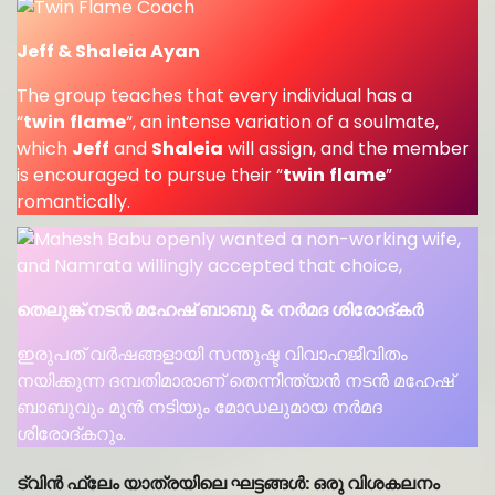
Jeff & Shaleia Ayan
The group teaches that every individual has a
“
twin
flame
“, an intense variation of a soulmate,
which
Jeff
and
Shaleia
will assign, and the member
is encouraged to pursue their “
twin
flame
”
romantically.
തെലുങ്ക് നടൻ മഹേഷ് ബാബു & നർമദ ശിരോദ്കർ
ഇരുപത് വര്‍ഷങ്ങളായി സന്തുഷ്ട വിവാഹജീവിതം
നയിക്കുന്ന ദമ്പതിമാരാണ് തെന്നിന്ത്യന്‍ നടന്‍ മഹേഷ്
ബാബുവും മുന്‍ നടിയും മോഡലുമായ നർമദ
ശിരോദ്കറും.
ട്വിൻ ഫ്ലേം യാത്രയിലെ ഘട്ടങ്ങൾ: ഒരു വിശകലനം