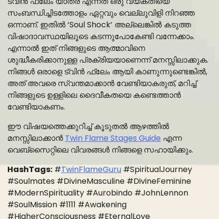
ട്വിൻ ഫ്ലേം യാത്ര എന്നത് ഒരു വ്യക്തിയെ
സംബന്ധിച്ചിടത്തോളം ഏറ്റവും വെല്ലുവിളി നിറഞ്ഞ
ഒന്നാണ്. ഇതിൽ ‘Soul Shock’ അല്ലെങ്കിൽ കടുത്ത
വിഷാദാവസ്ഥയിലൂടെ കടന്നുപോകേണ്ടി വന്നേക്കാം.
എന്നാൽ ഇത് നിങ്ങളുടെ ആത്മാവിനെ
ശുദ്ധീകരിക്കാനുള്ള പ്രക്രിയയാണെന്ന് മനസ്സിലാക്കുക.
നിങ്ങൾ ഒരാളെ ട്വിൻ ഫ്ലേം ആയി കാണുന്നുണ്ടെങ്കിൽ,
അത് അവരെ സ്വന്തമാക്കാൻ വേണ്ടിയാകരുത്, മറിച്ച്
നിങ്ങളുടെ ഉള്ളിലെ ദൈവീകതയെ കണ്ടെത്താൻ
വേണ്ടിയാകണം.
ഈ വിഷയത്തെക്കുറിച്ച് കൂടുതൽ ആഴത്തിൽ
മനസ്സിലാക്കാൻ
Twin Flame Stages Guide
എന്ന
വെബ്സൈറ്റിലെ വിവരങ്ങൾ നിങ്ങളെ സഹായിക്കും.
HashTags:
#
TwinFlameGuru
#SpiritualJourney
#Soulmates #DivineMasculine #DivineFeminine
#ModernSpirituality #Aurobindo #JohnLennon
#SoulMission #1111 #Awakening
#HigherConsciousness #EternalLove