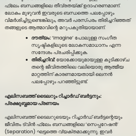
ഫ്ലേം ബന്ധങ്ങളിലെ തീവ്രതയ്ക്ക് ഉദാഹരണമാണ്.
ലോകം മുഴുവൻ ഇവരുടെ ബന്ധത്തെ പലപ്പോഴും
വിമർശിച്ചിട്ടുണ്ടെങ്കിലും, അവർ പരസ്പരം തിരിച്ചറിഞ്ഞത്
തങ്ങളുടെ ആത്മാവിന്റെ മറുപകുതിയായാണ്.
ദൗത്യം:
‘Imagine’ പോലുള്ള സംഗീത
സൃഷ്ടികളിലൂടെ ലോകസമാധാനം എന്ന
സന്ദേശം പ്രചരിപ്പിക്കുക.
തിരിച്ചറിവ്:
യോക്കോയുമായുള്ള കൂടിക്കാഴ്ച
തന്റെ ജീവിതത്തിലെ വലിയൊരു ആത്മീയ
മാറ്റത്തിന് കാരണമായതായി ലെനൻ
പലപ്പോഴും പറഞ്ഞിട്ടുണ്ട്.
എലിസബത്ത് ടൈലറും റിച്ചാർഡ് ബർട്ടനും:
പ്രക്ഷുബ്ധമായ പ്രണയം
എലിസബത്ത് ടൈലറുടെയും റിച്ചാർഡ് ബർട്ടന്റെയും
ജീവിതം ട്വിൻ ഫ്ലേം ബന്ധങ്ങളിലെ ‘സെപ്പറേഷൻ’
(Separation) ഘട്ടത്തെ വ്യക്തമാക്കുന്നു. ഇവർ