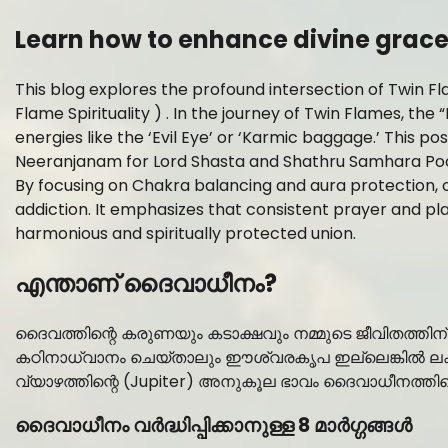
Learn how to enhance divine grace
This blog explores the profound intersection of Twin Fl
Flame Spirituality ) . In the journey of Twin Flames, the
energies like the ‘Evil Eye’ or ‘Karmic baggage.’ This p
Neeranjanam for Lord Shasta and Shathru Samhara Poo
By focusing on Chakra balancing and aura protection, o
addiction. It emphasizes that consistent prayer and plan
harmonious and spiritually protected union.
എന്താണ് ദൈവാധീനം?
ദൈവത്തിന്റെ കരുണയും കടാക്ഷവും നമ്മുടെ ജീവിതത്തിന
കഠിനാധ്വാനം ചെയ്താലും ഈശ്വരകൃപ ഇല്ലെങ്കിൽ ലക്ഷ്യ
വ്യാഴത്തിന്റെ (Jupiter) അനുകൂല ഭാവം ദൈവാധീനത്തിന
ദൈവാധീനം വർദ്ധിപ്പിക്കാനുള്ള 8 മാർഗ്ഗങ്ങൾ