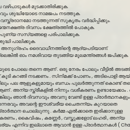
 വഴിപാടുകൾ മുടക്കാതിരിക്കുക.
ും ശുദ്ധിയോടെ നാമജപം നടത്തുക.
വസ്ത്രദാനമോ നടത്തുന്നത് സുകൃതം വർദ്ധിപ്പിക്കും.
ജന്മനക്ഷത്ര ദിവസം ക്ഷേത്രത്തിൽ പോകുക.
പുണ്യ സസ്യങ്ങളെ പരിപാലിക്കുക.
ുദ്ധി പാലിക്കുക.
െ അനുഗ്രഹം ദൈവാധീനത്തിന്റെ ആദ്യപടിയാണ്.
കിൽ ഓം നമശിവായ തുടങ്ങിയ മൂലമന്ത്രങ്ങൾ ജപിക്കുക.
വയുടെ പോലെ തന്നെ ആണ് . ഒരു നേരം പോലും വീട്ടിൽ അടങ്ങ
ട്ട് കൂടി കറങ്ങി നടക്കണം . സിനിമക്ക് പോണം , അടിപൊളി ആയ
ുകളിലും പല ആളുകളുമായും ബന്ധം പുലർത്തുന്നത് കൊണ്ട് തന
ണ് . അന്യ സ്ത്രീകളിൽ നിന്നും വശീകരണം ഉണ്ടായേക്കാം .
ങ്കിലും ഞാൻ ദിവസവും അവനു വേണ്ടി ഉള്ള പ്രാർത്ഥനകളും
കുന്നേരവും അവന്റെ ഈശ്വരീയ ചൈതന്ന്യം കുറയാതെ
) പ്രാർത്ഥന ചൊല്ലുന്നു . കർമ്മ ഏൽക്കാതെ ഇരിക്കാനുള്ള
ശീകരണം , കൈവിഷം , കണ്ണേർ , വസ്തുക്കളോട് ലഹരി , അന്യ
ാല്പര്യം എന്നിവ ഇല്ലാതെ ആവാൻ ഉള്ള പ്രാർത്ഥനകൾ ( Ch