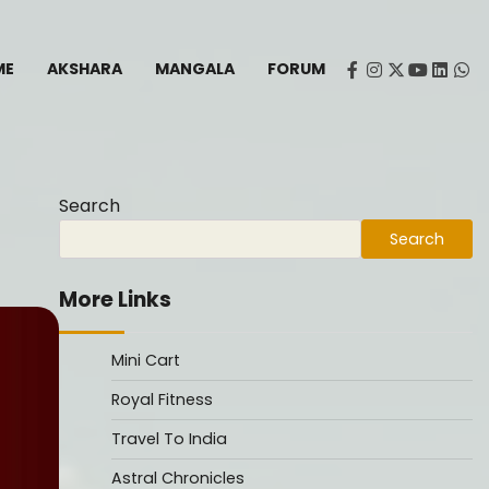
ME
AKSHARA
MANGALA
FORUM
facebook
instagram
twitter
youtube
Linked
Wh
Search
Search
More Links
Mini Cart
Royal Fitness
Travel To India
Astral Chronicles