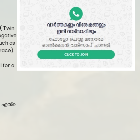
( Twin
egative
such as
race).
l for a
. എത്ര