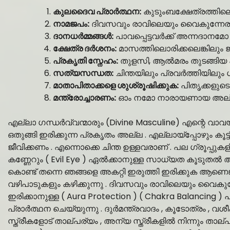
കുലദൈവ പ്രാർത്ഥന:
കുടുംബക്ഷേത്രത്തിലെ
നാമജപം:
ദിവസവും രാവിലെയും വൈകുന്നേരവ
ദാനധർമ്മങ്ങൾ:
പാവപ്പെട്ടവർക്ക് അന്നദാനമോ 
ക്ഷേത്ര ദർശനം:
മാസത്തിലൊരിക്കലെങ്കിലും 
പ്രകൃതി സ്നേഹം:
തുളസി, ആൽമരം തുടങ്ങിയ 
സത്യസന്ധത:
ചിന്തയിലും പ്രവർത്തിയിലും ശ
മാതാപിതാക്കളെ ശുശ്രൂഷിക്കുക:
പിതൃക്കളുട
മന്ത്രോച്ചാരണം:
ഓം നമോ നാരായണായ അല്ലെങ്
എല്ലാ ഗന്ധർവ്വന്മാരും (Divine Masculine) എന്റെ വാ
ഒതുങ്ങി ഇരിക്കുന്ന പ്രകൃതം അല്ല . എല്ലായ്പ്പോഴും കൂ
ജീവിക്കണം . എന്നൊക്കെ ചിന്ത ഉള്ളവരാണ് . പല ഗ്രൂപ്പ
കണ്ണേറും ( Evil Eye ) ഏൽക്കാനുള്ള സാധ്യത കൂടുതൽ ആ
കൊണ്ട് തന്നെ ഞങ്ങളെ അകറ്റി ഇരുത്തി ഇരിക്കുക ആണെ
വഴിപാടുകളും കഴിക്കുന്നു . ദിവസവും രാവിലെയും വൈ
ഇരിക്കാനുള്ള ( Aura Protection ) ( Chakra Balancing 
പ്രാർത്ഥന ചെയ്യുന്നു . ദുർമന്ത്രവാദം , കൂടോത്രം , വ
സ്ത്രീകളോട് താല്പര്യം , അന്യ സ്ത്രീകളിൽ നിന്നും ത