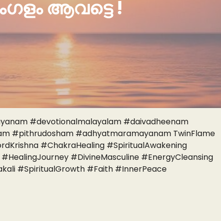
ംഗളം ആവട്ടെ !
yanam #devotionalmalayalam #daivadheenam
ayalam #pithrudosham #adhyatmaramayanam TwinFlame
ordKrishna #ChakraHealing #SpiritualAwakening
n #HealingJourney #DivineMasculine #EnergyCleansing
ali #SpiritualGrowth #Faith #InnerPeace