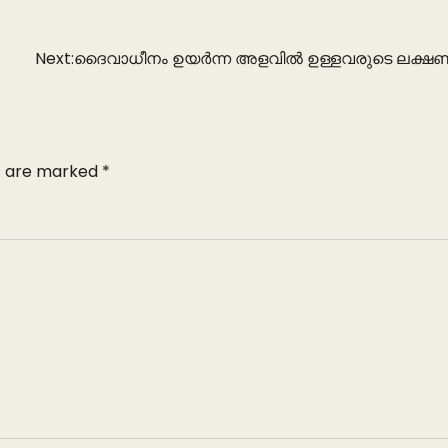
Next:
ദൈവാധീനം ഉയർന്ന അളവിൽ ഉള്ളവരുടെ ലക്ഷ
ds are marked
*