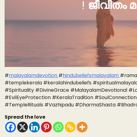
!
ജീവിതം മ
#
malayalamdevotion
#
hindubeliefsmalayalam
#rama
#templekerala #keralahindubeliefs #spiritualmal
#Spirituality #DivineGrace #MalayalamDevotional #L
#EvilEyeProtection #KeralaTradition #SoulConnectio
#TempleRituals #Vazhipadu #DharmaShasta #Bhadrak
Spread the love