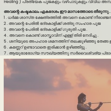
Healing ) പ്രത്യേക പൂജകളും വഴിപാടുകളൂം വിവിധ അമ്പലങ്
അവന്റെ കഷ്ടകാലം ഏകദേശം ഈ മാസത്തോടെ തീരുന്നു .
1 . ധർമ്മ ശാസ്‌ത ക്ഷേത്രത്തിൽ അവനെ കൊണ്ട് നീരാഞ്ജനം ക
2 . അവന്റെ പേരിൽ ഭദ്രകാളിക്ക് ശത്രു സംഹാര പൂജ
3 . അവന്റെ പേരിൽ ഭദ്രകാളിക്ക് ഗുരുതി പൂജ .
4 . അവനെ കൊണ്ട് ശാസ്താവിന് എള്ള് തിരി നേദിച്ചു .
5 . ശനിയുടെ അപഹാര ശമനത്തിന് തലക്കുഴിഞ്ഞു തേങ്ങ ഉടച
6 . കണ്ണേറ് ഉണ്ടാവാതെ ഇരിക്കാൻ ഉഴിഞ്ഞിട്ടു .
7 . ആയുരാരോഗ്യ സൗഖ്യത്തിനു സർവൈശ്വര്യ പ്രാർത്ഥന 