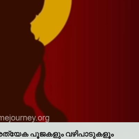
പ്രത്യേക പൂജകളും വഴിപാടുകളൂം