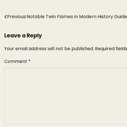
Post
Previous:
Notable Twin Flames in Modern History Guide
navigation
Leave a Reply
Your email address will not be published.
Required fiel
Comment
*