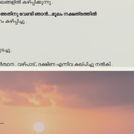
ങളിൽ കഴിപ്പിക്കുന്നു .
 അതിനു വേണ്ടി ഞാൻ…മൂലം നക്ഷത്രത്തിൽ
ഴിപ്പിച്ചു .
്ചു .
. വഴിപാട് , ദക്ഷിണ എന്നിവ കല്പിച്ചു നൽകി .