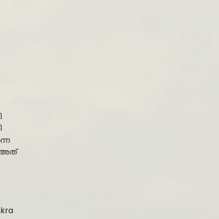
ി
ി
്നെ
 അത്
akra