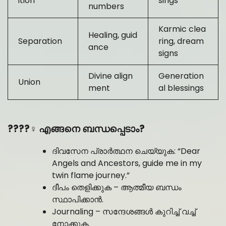
ition
sings
numbers
Karmic clea
Healing, guid
Separation
ring, dream
ance
signs
Divine align
Generation
Union
ment
al blessings
????‍♀️ എങ്ങനെ ബന്ധപ്പെടാം?
ദിവസേന പ്രാർത്ഥന ചെയ്യുക: “Dear
Angels and Ancestors, guide me in my
twin flame journey.”
ദീപം തെളിക്കുക – ആത്മീയ ബന്ധം
സ്ഥാപിക്കാൻ.
Journaling – സന്ദേശങ്ങൾ കുറിച്ച് വച്ച്
നോക്കുക.