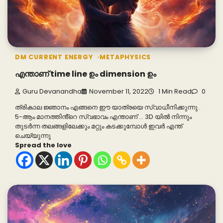
DM CURRENT ENERGY
METAPHYSICS
എന്താണ് time line ഉം dimension ഉം
Guru Devanandha
November 11, 2022
1 Min Read
0
ത്രികാല ജ്ഞാനം എങ്ങനെ ഈ യാത്രയെ സ്വാധീനിക്കുന്നു .
5-ആം മാനത്തിൻ്റെ സ്വഭാവം എന്താണ് … 3D യിൽ നിന്നും
തുടർന്ന തലങ്ങളിലേക്കും മറ്റും കടക്കുമ്പോൾ ഇവർ എന്ത്
ചെയ്യുന്നു
Spread the love