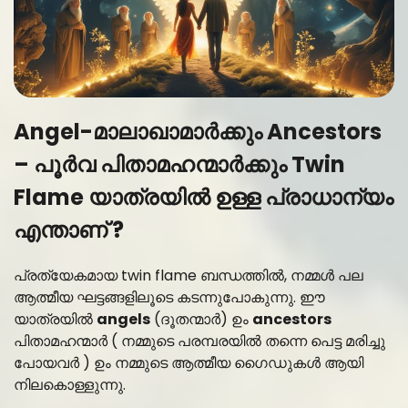
Angel-മാലാഖാമാർക്കും Ancestors
– പൂർവ പിതാമഹന്മാർക്കും Twin
Flame യാത്രയിൽ ഉള്ള പ്രാധാന്യം
എന്താണ് ?
പ്രത്യേകമായ twin flame ബന്ധത്തിൽ, നമ്മൾ പല
ആത്മീയ ഘട്ടങ്ങളിലൂടെ കടന്നുപോകുന്നു. ഈ
യാത്രയിൽ
angels
(ദൂതന്മാർ) ഉം
ancestors
പിതാമഹന്മാർ ( നമ്മുടെ പരമ്പരയിൽ തന്നെ പെട്ട മരിച്ചു
പോയവർ ) ഉം നമ്മുടെ ആത്മീയ ഗൈഡുകൾ ആയി
നിലകൊള്ളുന്നു.