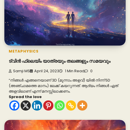
METAPHYSICS
ട്വിൻ ഫ്ലെയിം യാത്രയും തലങ്ങളും സമയവും
Samji MS
April 24, 2023
1 Min Read
0
“നിങ്ങൾ എങ്ങനെയാണ് 3D (മൂന്നാം അളവ്) യിൽ നിന്ന് 5D
(അഞ്ചാമത്തെ മാനം) ലേക്ക് കയറുന്നത്. ആദ്യം നിങ്ങൾ ഏത്
അളവിലാണ് എന്ന് മനസ്സിലാക്കണം.
Spread the love