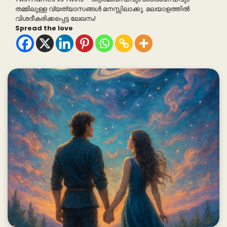
തമ്മിലുള്ള വ്യത്യാസങ്ങൾ മനസ്സിലാക്കൂ. മലയാളത്തിൽ
വിശദീകരിക്കപ്പെട്ട ലേഖനം!
Spread the love