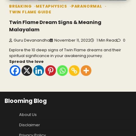
BREAKING
METAPHYSICS
PARANORMAL
TWIN FLAME GUIDE
Twin Flame Dream Signs & Meaning
Malayalam
Guru Devanandha
November 11, 2022
1 Min Read
0
Explore the 10 deep signs of Twin Flame dreams and their
spiritual significance in your awakening journey.
Spread the love
Blooming Blog
About Us
Disclaimer
Privacy Policy