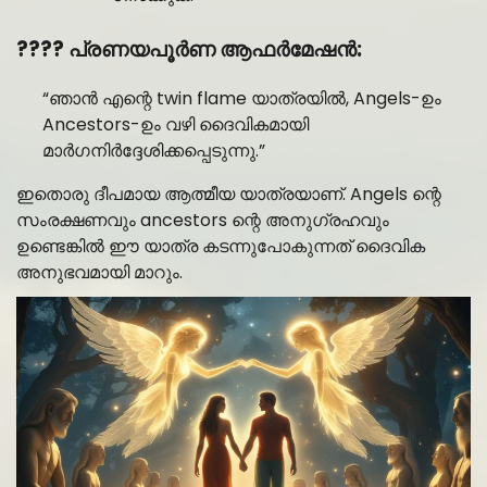
???? പ്രണയപൂർണ ആഫർമേഷൻ:
“ഞാൻ എന്റെ twin flame യാത്രയിൽ, Angels-ഉം
Ancestors-ഉം വഴി ദൈവികമായി
മാർഗനിർദ്ദേശിക്കപ്പെടുന്നു.”
ഇതൊരു ദീപമായ ആത്മീയ യാത്രയാണ്. Angels ന്റെ
സംരക്ഷണവും ancestors ന്റെ അനുഗ്രഹവും
ഉണ്ടെങ്കിൽ ഈ യാത്ര കടന്നുപോകുന്നത് ദൈവിക
അനുഭവമായി മാറും.