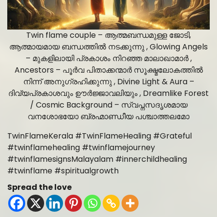
Twin flame couple – ആത്മബന്ധമുള്ള ജോടി,
ആത്മായമായ ബന്ധത്തിൽ നടക്കുന്നു , Glowing Angels
– മുകളിലായി പ്രകാശം നിറഞ്ഞ മാലാഖാമാർ ,
Ancestors – പൂർവ പിതാക്കന്മാർ സൂക്ഷ്മലോകത്തിൽ
നിന്ന് അനുഗ്രഹിക്കുന്നു , Divine Light & Aura –
ദിവ്യപ്രകാശവും ഊർജ്ജാവലിയും , Dreamlike Forest
/ Cosmic Background – സ്വപ്നസദൃശമായ
വനശോഭയോ ബ്രഹ്മാണ്ഡീയ പശ്ചാത്തലമോ
TwinFlameKerala #TwinFlameHealing #Grateful
#twinflamehealing #twinflamejourney
#twinflamesignsMalayalam #innerchildhealing
#twinflame #spiritualgrowth
Spread the love