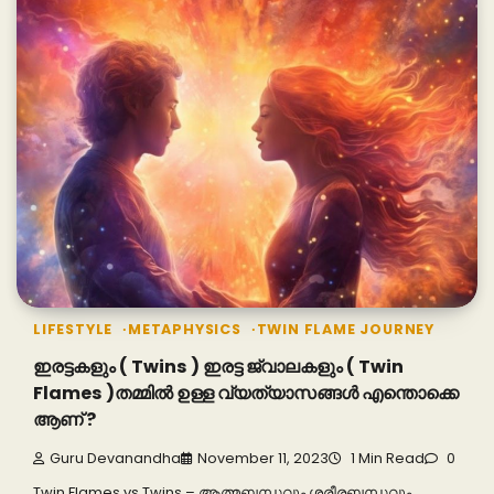
LIFESTYLE
METAPHYSICS
TWIN FLAME JOURNEY
ഇരട്ടകളും ( Twins ) ഇരട്ട ജ്വാലകളും ( Twin
Flames )തമ്മിൽ ഉള്ള വ്യത്യാസങ്ങൾ എന്തൊക്കെ
ആണ് ?
Guru Devanandha
November 11, 2023
1 Min Read
0
Twin Flames vs Twins – ആത്മബന്ധവും ശരീരബന്ധവും