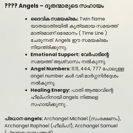
???? Angels – ദൂതന്മാരുടെ സഹായം
ദൈവിക സമയക്രമം:
Twin flame
യാതയാത്രയിൽ കൃത്യമായ സമയത്ത്
മാത്രമാണ് ഒരേമാനം ( Time Line )
ചേരുന്നത്. Angels ഈ സമയക്രമം
നിയന്ത്രിക്കുന്നു.
Emotional Support:
വേർപാടിന്റെ
സമയത്ത് ആശ്വാസം നൽകുന്നു.
Angel Numbers:
11:11, 444, 777 പോലുള്ള
angel number കൾ വഴി മാർഗ്ഗനിർദ്ദേശം
നൽകുന്നു.
Healing Energy:
പാതി ആത്മാവിന്റെ
ഹീലിംഗിനായി angels നിങ്ങളെ
സഹായിക്കുന്നു .
പ്രധാന angels:
Archangel Michael (സംരക്ഷണം),
Archangel Raphael (ഹീലിംഗ്), Archangel Samuel
(പ്രണയ ബന്ധങ്ങൾ).