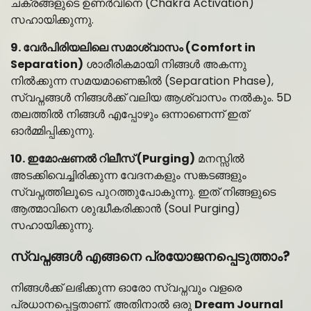
ചക്രങ്ങളുടെ ഉണർവിനെ (Chakra Activation)
സഹായിക്കുന്നു.
9. വേർപിരിയലിലെ സമാശ്വാസം (Comfort in
Separation)
ശാരീരികമായി നിങ്ങൾ അകന്നു
നിൽക്കുന്ന സമയമാണെങ്കിൽ (Separation Phase),
സ്വപ്നങ്ങൾ നിങ്ങൾക്ക് വലിയ ആശ്വാസം നൽകും. 5D
തലത്തിൽ നിങ്ങൾ എപ്പോഴും ഒന്നാണെന്ന് ഇത്
ഓർമ്മിപ്പിക്കുന്നു.
10. ഇമോഷണൽ റിലീസ് (Purging)
മനസ്സിൽ
അടക്കിവെച്ചിരിക്കുന്ന വേദനകളും സങ്കടങ്ങളും
സ്വപ്നത്തിലൂടെ പുറത്തുപോകുന്നു. ഇത് നിങ്ങളുടെ
ആത്മാവിനെ ശുദ്ധീകരിക്കാൻ (Soul Purging)
സഹായിക്കുന്നു.
സ്വപ്നങ്ങൾ എങ്ങനെ പ്രയോജനപ്പെടുത്താം?
നിങ്ങൾക്ക് ലഭിക്കുന്ന ഓരോ സ്വപ്നവും വളരെ
പ്രധാനപ്പെട്ടതാണ്. അതിനാൽ ഒരു
Dream Journal