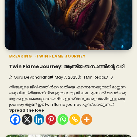
BREAKING
TWIN FLAME JOURNEY
Twin Flame Journey: ആത്മീയ ബന്ധത്തിന്റെ വഴി
Guru Devanandha
May 7, 2025
1 Min Read
0
നിങ്ങളുടെ ജീവിതത്തിൻ്റെ ഗതിയെ എന്നെന്നേക്കുമായി മാറ്റുന്ന
ഒരു വ്യക്തിയാണ് നിങ്ങളുടെ ഇരട്ട ജ്വാല. എന്നാൽ അവർ ഒരു
ആത്മ ഇണയെപ്പോലെയല്ല , ഇവര് രണ്ടുപേരും തമ്മിലുള്ള ഒരു
journey ആണ് ഈ twin flame journey എന്ന് പറയുന്നത്.
Spread the love