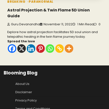
BREAKING
PARANORMAL
Astral Projection & Twin Flame 5D Union
Guide
Guru Devanandha
November 11, 2022
1 Min Read
0
Explore how astral projection facilitates 5D soul union and
telepathic healing in the twin flame journey today.
Spread the love
Blooming Blog
About Us
Disclaimer
Privacy Policy
Terms and Conditions