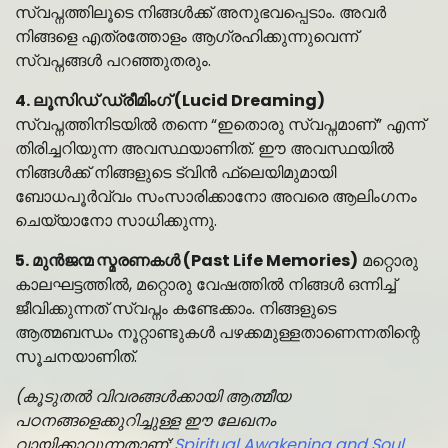
സ്വപ്നത്തിലൂടെ നിങ്ങൾക്ക് അനുഭവപ്പെടാം. അവർ
നിങ്ങളെ എത്രത്തോളം ആഗ്രഹിക്കുന്നുവെന്ന്
സ്വപ്നങ്ങൾ പറഞ്ഞുതരും.
4. ലൂസിഡ് ഡ്രീമിംഗ് (Lucid Dreaming)
സ്വപ്നത്തിനിടയിൽ തന്നെ “ഇതൊരു സ്വപ്നമാണ്” എന്ന്
തിരിച്ചറിയുന്ന അവസ്ഥയാണിത്. ഈ അവസ്ഥയിൽ
നിങ്ങൾക്ക് നിങ്ങളുടെ ട്വിൻ ഫ്ലെയിമുമായി
ബോധപൂർവ്വം സംസാരിക്കാനോ അവരെ ആലിംഗനം
ചെയ്യാനോ സാധിക്കുന്നു.
5. മുൻജന്മ സ്മരണകൾ (Past Life Memories)
മറ്റൊരു
കാലഘട്ടത്തിൽ, മറ്റൊരു വേഷത്തിൽ നിങ്ങൾ ഒന്നിച്ച്
ജീവിക്കുന്നത് സ്വപ്നം കണ്ടേക്കാം. നിങ്ങളുടെ
ആത്മബന്ധം നൂറ്റാണ്ടുകൾ പഴക്കമുള്ളതാണെന്നതിന്റെ
സൂചനയാണിത്.
(കൂടുതൽ വിവരങ്ങൾക്കായി ആത്മീയ
പഠനങ്ങളെക്കുറിച്ചുള്ള ഈ ലേഖനം
വായിക്കാവുന്നതാണ്:
Spiritual Awakening and Soul