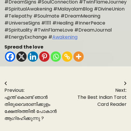
#DreamSigns #SoulConnection #TwinFlameJourney
#SpiritualAwakening #MalayalamBlog #DivineUnion
#Telepathy #Soulmate #DreamMeaning
#UniverseSigns #1111 #Healing #InnerPeace
#Spirituality #TwinFlameLove #DreamJournal
#EnergyExchange #
Awakening
Spread the love
Post
Previous:
Next:
navigation
എന്ത് കൊണ്ട് ഞാൻ
The Best Indian Tarot
തിരുവൈരാണിക്കുളം
Card Reader
ക്ഷേത്രത്തിൽ പോകാൻ
ആഗ്രഹിക്കുന്നു ?