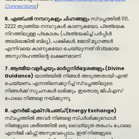
Connections
)
6. ഏഞ്ചൽ നമ്പറുകളും ചിഹ്നങ്ങളും
സ്വപ്നത്തിൽ 1111,
2222 തുടങ്ങിയ നമ്പറുകൾ കാണുകയോ, പ്രത്യേക
നിറത്തിലുള്ള പ്രകാശം (പ്രത്യേകിച്ച് പർപ്പിൾ
അല്ലെങ്കിൽ ബ്ലൂ), പക്ഷികൾ, ജോടി മൃഗങ്ങൾ
എന്നിവയെ കാണുകയോ ചെയ്യുന്നത് ദിവ്യമായ
അനുഗ്രഹത്തിന്റെ ലക്ഷണമാണ്.
7. ആത്മീയ വളർച്ചയും മാർഗ്ഗനിർദ്ദേശങ്ങളും (Divine
Guidance)
യാത്രയിൽ നിങ്ങൾ അടുത്തതായി എന്ത്
ചെയ്യണം എന്നതിനെക്കുറിച്ച് സ്വപ്നത്തിലൂടെ
നിങ്ങൾക്ക് സൂചനകൾ ലഭിക്കും. ഇതൊരു ജിപിഎസ്
പോലെ നിങ്ങളെ നയിക്കുന്നു.
8. എനർജി എക്സ്ചേഞ്ച് (Energy Exchange)
സ്വപ്നത്തിൽ അവർ നിങ്ങളെ സ്പർശിക്കുമ്പോൾ
നിങ്ങളുടെ ശരീരത്തിൽ ഒരു വൈദ്യുത തരംഗം പോലെ
എനർജി ഷിഫ്റ്റ് അനുഭവപ്പെടാം. ഇത് നിങ്ങളുടെ