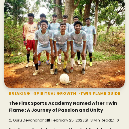
BREAKING
SPIRITUAL GROWTH
TWIN FLAME GUIDE
The First Sports Academy Named After Twin
Flame : A Journey of Passion and Unity
Guru Devanandha
February 25, 2023
8 Min Read
0