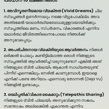
പ്രധാന 10 ലക്ഷണങ്ങൾ
1. അവിസ്മരണീയമായ വ്യക്തത (Vivid Dreams)
ചില
സ്വപ്നങ്ങൾ ഉണർന്നാലും നമ്മെ വിട്ടുപോകില്ല. അവ
അത്രമേൽ യാഥാർത്ഥ്യബോധമുള്ളവയായിരിക്കും.
സ്വപ്നത്തിലെ മണം, സ്പർശനം, വികാരങ്ങൾ എന്നിവ
യഥാർത്ഥ ജീവിതത്തിലെന്നപോലെ നിങ്ങൾക്ക്
അനുഭവപ്പെടും.
2. അപരിചിതനായ വ്യക്തിയുടെ ആവർത്തനം
നിങ്ങൾ
ഒരിക്കൽ പോലും കണ്ടിട്ടില്ലാത്ത ഒരാൾ നിങ്ങളുടെ
സ്വപ്നത്തിൽ ആവർത്തിച്ച് വരുന്നുണ്ടോ? എങ്കിൽ അത്
നിങ്ങളുടെ ട്വിൻ ഫ്ലെയിം ആകാൻ സാധ്യതയുണ്ട്.
പിന്നീട് എന്നെങ്കിലും നേരിൽ കാണുമ്പോൾ, ഇയാളെ
എനിക്ക് പണ്ടേ അറിയാം എന്നൊരു തോന്നൽ (Deja Vu)
നിങ്ങളിൽ ഉണ്ടാകും.
3. ടെലിപ്പതിക് വികാര കൈമാറ്റം (Telepathic Sharing)
നിങ്ങളുടെ ട്വിൻ ഫ്ലെയിം അനുഭവിക്കുന്ന സങ്കടം,
സന്തോഷം അല്ലെങ്കിൽ ഏകാന്തത എന്നിവ