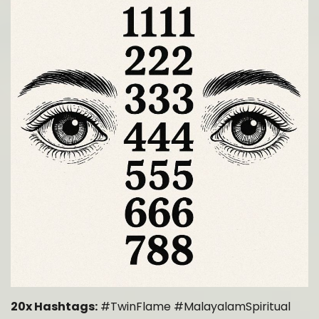
20x Hashtags:
#TwinFlame #MalayalamSpiritual