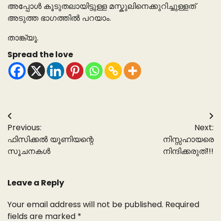
അപ്പോൾ കൂടുതലായിട്ടുള്ള മസ്കുലിനെക്കുറിച്ചുള്ളത്
അടുത്ത ഭാഗത്തിൽ പറയാം.
താങ്ക്യൂ.
Spread the love
Post
Previous:
Next:
navigation
ഫിസിക്കൽ യൂണിയന്റെ
നിസ്സഹായരെ
സൂചനകൾ
നിന്ദിക്കരുത്!!!
Leave a Reply
Your email address will not be published.
Required
fields are marked
*