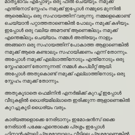
മാതൃഭാവം എപ്പോഴും ഒരു ഫീൽ ചെയ്യും. നമുക്ക്
എന്തിനോട് സ്നേഹം നമുക്ക് ഇപ്പോൾ നമ്മുടെ മുന്നിൽ
ആരെങ്കിലും ഒരു സഹായത്തിന് വരുന്നു. നമ്മളെക്കൊണ്ട്
ചെയ്യാൻ പറ്റാത്തതാണെങ്കിൽ പോലും നമുക്ക് കഴിയും.
ഇപ്പോൾ ഒരു വലിയ അമൗണ്ട് ആണെങ്കിലും നമുക്ക്
എന്തെങ്കിലും ചെയ്യാം. നമ്മൾ അത്രയും നാളും
അങ്ങനെ ഒരു സഹായത്തിന് പോകാത്ത ആളാണെങ്കിൽ
നമുക്ക് ആരെ കണ്ടാലും സഹായിക്കണം എന്ന് തോന്നും.
അപ്പോൾ നമുക്ക് എല്ലാത്തിനോടും എന്തിനോടും ഒരു
സ്നേഹമാണ് തോന്നുന്നത്. നമ്മൾ കംപ്ലീറ്റ് ആയി.
അപ്പോൾ അതുകൊണ്ട് നമുക്ക് എല്ലാത്തിനോടും ഒരു
സ്നേഹം നമുക്ക് തോന്നും.
അതുകൂടാതെ ഫെമിനിൻ എനർജിക്ക് കുറച്ച് ഇപ്പോൾ
വീടുകളിൽ ധൈര്യമില്ലാതെ ഇരിക്കുന്ന ആളാണെങ്കിൽ
കുറച്ചുകൂടി ധൈര്യം വരും.
കാര്യങ്ങളൊക്കെ നേരിടാനും ഇമോഷൻസ് ഒക്കെ
നേരിടാൻ പക്ഷേ എന്തൊക്കെ പ്രശ്നം ഇപ്പോൾ
ഫിനാൻഷ്യലി പ്രശ്നമായാലും വീട്ടിലെ പ്രശ്നമാണെങ്കിൽ