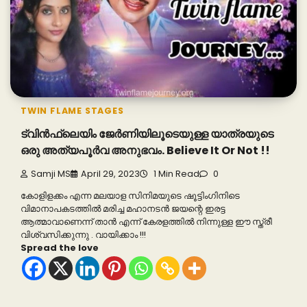
TWIN FLAME STAGES
ട്വിൻഫ്ലെയിം ജേർണിയിലൂടെയുള്ള യാത്രയുടെ
ഒരു അത്യപൂർവ അനുഭവം. Believe It Or Not !!
Samji MS
April 29, 2023
1 Min Read
0
കോളിളക്കം എന്ന മലയാള സിനിമയുടെ ഷൂട്ടിംഗിനിടെ
വിമാനാപകടത്തിൽ മരിച്ച മഹാനടൻ ജയന്റെ ഇരട്ട
ആത്മാവാണെന്ന് താൻ എന്ന് കേരളത്തിൽ നിന്നുള്ള ഈ സ്ത്രീ
വിശ്വസിക്കുന്നു . വായിക്കാം !!!
Spread the love