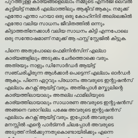
പുറത്തുള്ള കാര്യങ്ങളെല്ലാം നമ്മുടെ എനർജി ലെവൽ
കൂട്ടിയിട്ട് നമ്മൾ എല്ലാത്തിലും ആക്ടീവ് ആകും. നമുക്ക്
എന്തോ എന്താ പറയാ ഒരു ഒരു കോഹിനിദി അല്ലെങ്കിൽ
എന്തോ വലിയ സാധനം ജീവിതത്തിൽ ഒന്നും
കിട്ടാത്തതിനേക്കാൾ വലിയ സാധനം കിട്ടി എന്നപോലെ
ഒരു സന്തോഷമാണ് നമുക്ക് ആ ഫസ്റ്റ് സ്റ്റേജിൽ കിട്ടുക.
പിന്നെ അതുപോലെ ഫെമിനിൻസിന് എല്ലാ
കാര്യങ്ങളിലും അടുക്കം ചേർത്തൊക്കെ വരും.
അത്രയും നാളും ഡിസോർഡർ ആയിട്ട്
സഞ്ചരിച്ചിരുന്ന ആൾക്കാർ പെട്ടെന്ന് എല്ലാം ഓർഡർ
ആകും. പിന്നെ ഏറ്റവും പ്രധാനം അവരുടെ ഇന്റുഷൻസ്
എല്ലാം കറക്റ്റ് ആയിട്ട് വരും. അതിപ്പോൾ മസ്കുലിന്റെ
കാര്യത്തിലായാലും അതല്ല ഫാമിലിയുടെ
കാര്യത്തിലായാലും സാധാരണ അവരുടെ ഇന്റുഷൻസ്
അങ്ങനെ വരാറില്ല. പക്ഷേ അവരുടെ ഇന്റുഷൻസ്
എല്ലാം കറക്റ്റ് ആയിട്ട് വരും. ഇപ്പോൾ അവരുടെ
മനസ്സിൽ എന്റെ പാർട്ണർ ചിലപ്പോൾ അവരുടെ
അടുത്ത് നിൽക്കുന്നതുകൊണ്ടായിരിക്കും എന്നെ