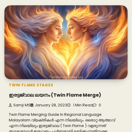
TWIN FLAME STAGES
ഇരട്ടജ്വാല ലയനം (Twin Flame Merge)
Samji MS
January 28, 2023
1 Min Read
0
Twin Flame Merging Guide In Regional Language
Malayalam വ്യക്തികൾ എന്ന നിലയിലും ഒരൊറ്റ ആത്മാവ്
എന്ന നിലയിലും ഇരട്ടജ്വാല ( Twin Flame ) വളരുന്നത്
തുടരുമ്പോൾ ഇരുവരും പൂർണ്ണമായി ലയിക്കുന്നതിനുള്ള