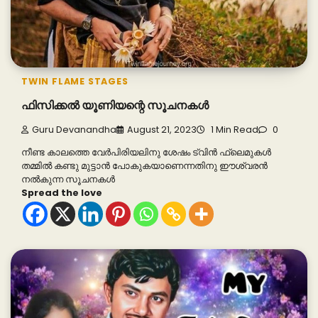
TWIN FLAME STAGES
ഫിസിക്കൽ യൂണിയന്റെ സൂചനകൾ
Guru Devanandha
August 21, 2023
1 Min Read
0
നീണ്ട കാലത്തെ വേർപിരിയലിനു ശേഷം ട്വിൻ ഫ്ലെമുകൾ
തമ്മിൽ കണ്ടു മുട്ടാൻ പോകുകയാണെന്നതിനു ഈശ്വരൻ
നൽകുന്ന സൂചനകൾ
Spread the love