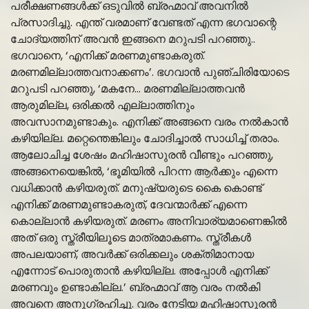
പരീക്ഷണങ്ങൾക്ക് ഒടുവിൽ ബ്രഹ്മാവ് അവനിൽ
പ്രസാദിച്ചു. എന്ത് വരമാണ് വേണ്ടത് എന്ന ഭഗവാന്റെ
ചോദ്യത്തിന് അവൻ ഇങ്ങനെ മറുപടി പറഞ്ഞു..
ഭഗവാനെ, ‘എനിക്ക് മരണമുണ്ടാകരുത്.
മരണമില്ലാത്തവനാക്കണം’. ഭഗവാൻ പുഞ്ചിരിയോടെ
മറുപടി പറഞ്ഞു, ‘മകനേ… മരണമില്ലാത്തവൻ
ആരുമില്ല, ഒരിക്കൽ എല്ലാത്തിനും
അവസാനമുണ്ടാകും. എനിക്ക് അങ്ങനെ വരം നൽകാൻ
കഴിയില്ല. മറ്റെന്തെങ്കിലും ചോദിച്ചാൽ സാധിച്ച് തരാം.
ആലോചിച്ച ശേഷം മഹിഷാസുരൻ വീണ്ടും പറഞ്ഞു,
അങ്ങനെയെങ്കിൽ, ‘ഭൂമിയിൽ പിറന്ന ആർക്കും എന്നെ
വധിക്കാൻ കഴിയരുത്. മനുഷ്യരുടെ കൈ കൊണ്ട്
എനിക്ക് മരണമുണ്ടാകരുത്, ദേവന്മാർക്ക് എന്നെ
കൊല്ലാൻ കഴിയരുത്. മരണം അനിവാര്യമാണെങ്കിൽ
അത് ഒരു സ്ത്രീയിലൂടെ മാത്രമാകണം. സ്ത്രീകൾ
അപലയാണ്, അവർക്ക് ഒരിക്കലും ശക്തിമാനായ
എന്നോട് പൊരുതാൻ കഴിയില്ല. അപ്പോൾ എനിക്ക്
മരണവും ഉണ്ടാകില്ല.’ ബ്രഹ്മാവ് ആ വരം നൽകി
അവനെ അനുഗ്രഹിച്ചു. വരം നേടിയ മഹിഷാസുരൻ