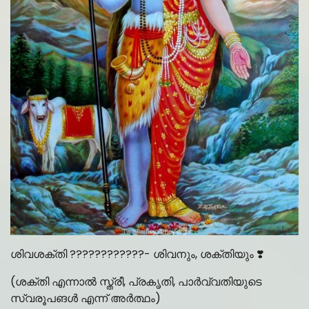
ശിവശക്തി ????️????????- ശിവനും, ശക്തിയും ❣️
(ശക്തി എന്നാൽ സ്ത്രീ, പ്രകൃതി, പാർവ്വതിയുടെ
സ്വരൂപങൾ എന്ന് അർത്ഥം)