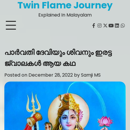
Twin Flame Journey
Skip
to
Explained In Malayalam
content
facebook
instagram
twitter
youtube
Linked
Wh
പാർവതി ദേവിയും ശിവനും ഇരട്ട
ജ്വാലകൾ ആയ കഥ
Posted on
December 28, 2022
by
Samji MS