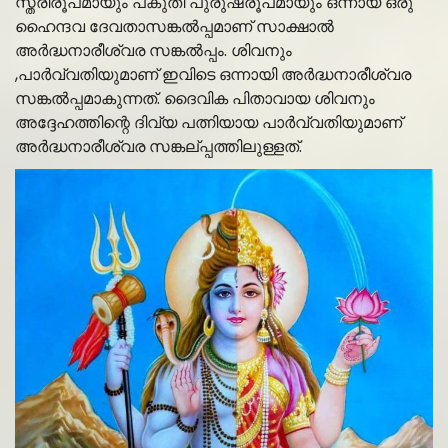
സ്ത്രീരൂപമായും പകുതി പുരുഷരൂപമായും ഒന്നായ ഒരു
ഹൈന്ദവ ദേവതാസങ്കൽപ്പമാണ് സാക്ഷാൽ
അർദ്ധനാരീശ്വര സങ്കൽപ്പം. ശിവനും
,പാർവ്വതിയുമാണ് ഇവിടെ ഒന്നായി അർദ്ധനാരീശ്വര
സങ്കൽപ്പമാകുന്നത്. ദൈവിക പിതാവായ ശിവനും
അദ്ദേഹത്തിന്റെ ദിവ്യ പത്നിയായ പാർവ്വതിയുമാണ്
അർദ്ധനാരീശ്വര സങ്കല്പ്പത്തിലുള്ളത്.