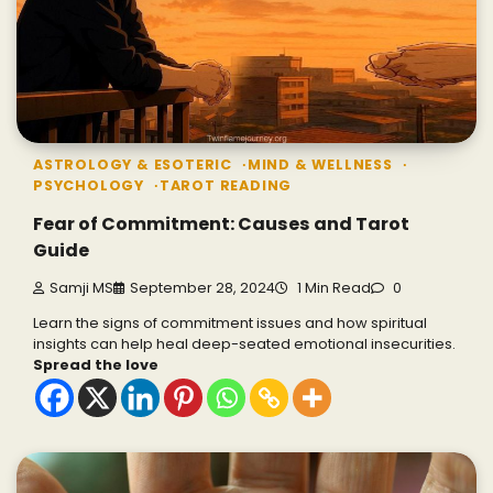
ASTROLOGY & ESOTERIC
MIND & WELLNESS
PSYCHOLOGY
TAROT READING
Fear of Commitment: Causes and Tarot
Guide
Samji MS
September 28, 2024
1 Min Read
0
Learn the signs of commitment issues and how spiritual
insights can help heal deep-seated emotional insecurities.
Spread the love