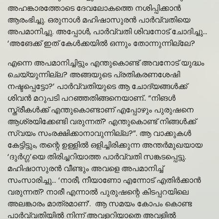
അഹങ്കാരത്തോടെ ദേവലോകത്തെ നശിപ്പിക്കാൻ
ആരംഭിച്ചു. ഒരുനാൾ മഹിഷാസുരൻ പാർവ്വതിയെ
അപമാനിച്ചു. അപ്പോൾ, പാർവ്വതി ശിവനോട് ചോദിച്ചു…
‘അങേക്ക് ഇത് കേൾക്കയിൽ ഒന്നും തോന്നുന്നില്ലേ?
എന്നെ അപമാനിച്ചിട്ടും എന്തുകൊണ്ട് അവനോട് യുദ്ധം
ചെയ്യുന്നില്ല? അങ്ങയുടെ പ്രതികരണശേഷി
നഷ്ടപ്പെട്ടോ?’ പാർവ്വതിയുടെ ആ ചോദ്യങ്ങൾക്ക്
ശിവൻ മറുപടി പറഞ്ഞതിങ്ങനെയാണ്.. “നിങൾ
സ്ത്രീകൾക്ക് എന്തുകൊണ്ടാണ് എപ്പോഴും പുരുഷനെ
ആശ്രയിക്കേണ്ടി വരുന്നത്? എന്തുകൊണ്ട് നിങ്ങൾക്ക്
സ്വയം സംരക്ഷിക്കാനാവുന്നില്ല?”. ആ വാക്കുകൾ
കേട്ടിട്ടും, തന്റെ ഉള്ളിൽ ഒളിച്ചിരിക്കുന്ന അന്തർമുഖയായ
‘ദുർഗ്ഗ’യെ തിരിച്ചറിയാത്ത പാർവ്വതി സങ്കടപ്പെട്ടു.
മഹിഷാസുരൻ വീണ്ടും അവളെ അപമാനിച്ച്
സംസാരിച്ചു… ‘നാരീ, നീയാണോ എന്നോട് എതിർക്കാൻ
വരുന്നത്? നാരീ എന്നാൽ പുരുഷന്റെ കിടപ്പറയിലെ
അലങ്കാരം മാത്രമാണ്’. ആ സമയം കോപം കൊണ്ട
പാർവ്വതിയിൽ നിന്ന് അവളറിയാതെ അവളിൽ