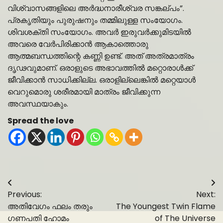
വിശ്വാസങ്ങളിലെ അർദ്ധനാരീശ്വര സങ്കല്പം”.
പ്രകൃതിയും പുരുഷനും തമ്മിലുള്ള സംയോഗം.
ശിവശക്തി സംയോഗം. അവർ ഇരുവർക്കുമിടയിൽ
അവരെ വേർപിരിക്കാൻ ആകാത്തൊരു
ആത്മബന്ധത്തിന്റെ കണ്ണി ഉണ്ട്. അത് അത്രമാത്രം
ദൃഢവുമാണ്. ഒരാളുടെ അഭാവത്തിൽ മറ്റൊരാൾക്ക്
ജീവിക്കാൻ സാധിക്കില്ല. ഒരാളില്ലെങ്കിൽ മറ്റെയാൾ
വെറുമൊരു ശരീരമായി മാത്രം ജീവിക്കുന്ന
അവസ്ഥയാകും.
Spread the love
Post
Previous:
Next:
navigation
അതിവേഗം ഫലം തരും
The Youngest Twin Flame
ഗണപതി ഹോമം
of The Universe