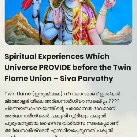
Spiritual Experiences Which
Universe PROVIDE before the Twin
Flame Union – Siva Parvathy
Twin flame (ഇരട്ടജ്വാല) ന് സമാനമാണ് ഇന്ത്യൻ
മിത്തോളജിയിലെ അർദ്ധനാരീശ്വര സങ്കല്പ്പം ????
പ്രണയസാഫല്യത്തിന്റെ പരമോന്നത ഭാവമാണ്
അർദ്ധനാരീശ്വരൻ. പകുതി സ്ത്രീയും പകുതി
പുരുഷനുമായ ഹൈന്ദവ വിശ്വാസ സങ്കലപ്പമാണ്
അര്‍ദ്ധനാരീശ്വരന്‍ എന്നറിയപ്പെടുന്നത്. പകുതി