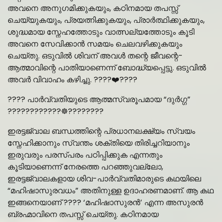
അവനെ അനുഗമിക്കുകയും, കഠിനമായ തപസ്സ്
ചെയ്യുകയും, പ്രയത്നിക്കുകയും, പ്രാർത്ഥിക്കുകയും,
ശുദ്ധമായ സ്നേഹത്തോടും വാത്സല്യത്തോടും കൂടി
അവനെ സേവിക്കാൻ സമയം ചെലവഴിക്കുകയും
ചെയ്തു. ഒടുവിൽ ശിവന് അവൾ തന്റെ ജീവന്റെ-
ആത്മാവിന്റെ പാതിയാണെന്ന് ബോദ്ധ്യപ്പെട്ടു. ഒടുവിൽ
അവർ വിവാഹം കഴിച്ചു. ????‍❤️‍????
???? പാർവ്വതിയുടെ ആത്മസ്വരൂപമായ “ദുർഗ്ഗ”
????????????☸️????????
ഇരട്ടജ്വാല ബന്ധത്തിന്റെ പ്രധാനലക്ഷ്യം സ്വയം
സ്നേഹിക്കാനും സ്വന്തം ശക്തിയെ തിരിച്ചറിയാനും
ഇരുവരും പരസ്പരം പഠിപ്പിക്കുക എന്നതും
കൂടിയാണെന്ന് നേരത്തെ പറഞ്ഞുവല്ലോ,
ഇരട്ടജ്വാലകളായ ശിവ-പാർവ്വതിമാരുടെ കഥയിലെ
“മഹിഷാസുരവധം” അതിനുള്ള ഉദാഹരണമാണ്. ആ കഥ
ഇങ്ങനെയാണ് ???? ‘മഹിഷാസുരൻ’ എന്ന അസുരൻ
ബ്രഹ്മാവിനെ തപസ്സ് ചെയ്തു. കഠിനമായ