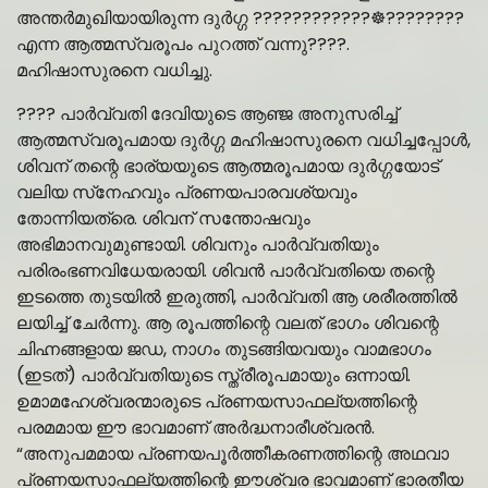
അന്തർമുഖിയായിരുന്ന ദുർഗ്ഗ ????????????☸️????????
എന്ന ആത്മസ്വരൂപം പുറത്ത് വന്നു????.
മഹിഷാസുരനെ വധിച്ചു.
???? പാർവ്വതി ദേവിയുടെ ആഞ്ജ അനുസരിച്ച്
ആത്മസ്വരൂപമായ ദുർഗ്ഗ മഹിഷാസുരനെ വധിച്ചപ്പോൾ,
ശിവന് തന്റെ ഭാര്യയുടെ ആത്മരൂപമായ ദുര്‍ഗ്ഗയോട്
വലിയ സ്‌നേഹവും പ്രണയപാരവശ്യവും
തോന്നിയത്രെ. ശിവന് സന്തോഷവും
അഭിമാനവുമുണ്ടായി. ശിവനും പാർവ്വതിയും
പരിരംഭണവിധേയരായി. ശിവൻ പാർവ്വതിയെ തന്റെ
ഇടത്തെ തുടയിൽ ഇരുത്തി, പാർവ്വതി ആ ശരീരത്തിൽ
ലയിച്ച് ചേർന്നു. ആ രൂപത്തിന്റെ വലത് ഭാഗം ശിവന്റെ
ചിഹ്നങ്ങളായ ജഡ, നാഗം തുടങ്ങിയവയും വാമഭാഗം
(ഇടത്) പാർവ്വതിയുടെ സ്ത്രീരൂപമായും ഒന്നായി.
ഉമാമഹേശ്വരന്മാരുടെ പ്രണയസാഫല്യത്തിന്റെ
പരമമായ ഈ ഭാവമാണ് അർദ്ധനാരീശ്വരൻ.
“അനുപമമായ പ്രണയപൂർത്തീകരണത്തിന്റെ അഥവാ
പ്രണയസാഫല്യത്തിന്റെ ഈശ്വര ഭാവമാണ് ഭാരതീയ