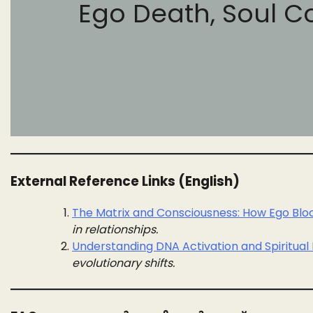
Ego Death, Soul Co
External Reference Links (English)
The Matrix and Consciousness: How Ego Bl
in relationships.
Understanding DNA Activation and Spiritual 
evolutionary shifts.