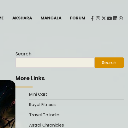
ME
AKSHARA
MANGALA
FORUM
facebook
instagram
twitter
youtube
Linked
Wh
Search
Search
More Links
Mini Cart
Royal Fitness
Travel To India
Astral Chronicles