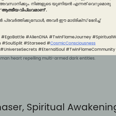
യം അവസാനിക്കും. നിങ്ങളുടെ യൂണിയൻ എന്നത് വെറുമൊരു
ു
‘ആത്മീയ വിപ്ലവമാണ്’.
രവർത്തിക്കുമ്പോൾ, അവർ ഈ മാട്രിക്സ് ഭേദിച്ച്
#EgoBattle #AlienDNA #TwinFlameJourney #SpiritualW
#SoulSplit #Starseed #
CosmicConsciousness
 #UniverseSecrets #EternalSoul #TwinFlameCommunity
ser, Spiritual Awakenin