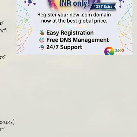
്’
കാൻ
ന്
കോഡും)
്.