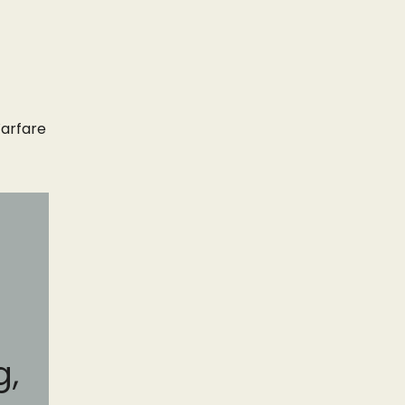
arfare
g,