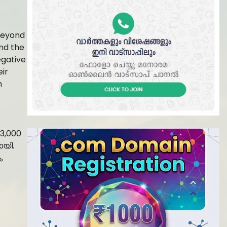
beyond
nd the
egative
eir
n
13,000
ായി.
,