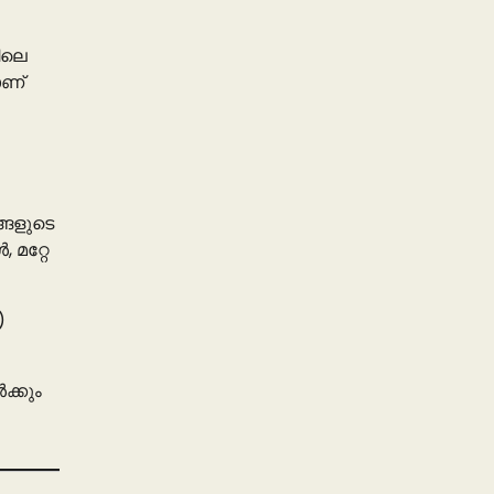
ിലെ
ാണ്
്ങളുടെ
മറ്റേ
)
ക്കും