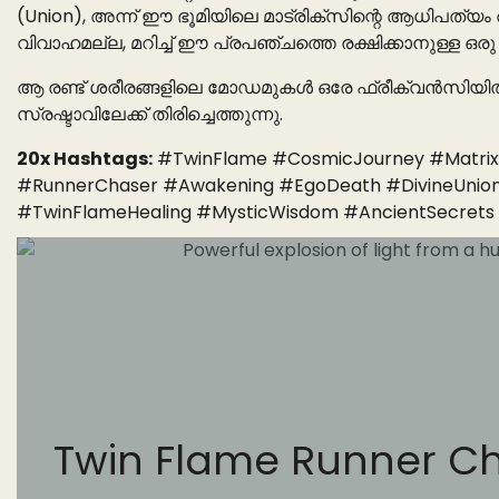
(Union), അന്ന് ഈ ഭൂമിയിലെ മാട്രിക്സിന്റെ ആധിപത്
വിവാഹമല്ല, മറിച്ച് ഈ പ്രപഞ്ചത്തെ രക്ഷിക്കാനുള്ള ഒര
ആ രണ്ട് ശരീരങ്ങളിലെ മോഡമുകൾ ഒരേ ഫ്രീക്വൻസിയിൽ പ്
സ്രഷ്ടാവിലേക്ക് തിരിച്ചെത്തുന്നു.
20x Hashtags:
#TwinFlame #CosmicJourney #Matrix 
#RunnerChaser #Awakening #EgoDeath #DivineUnion 
#TwinFlameHealing #MysticWisdom #AncientSecrets
Twin Flame Runner Cha