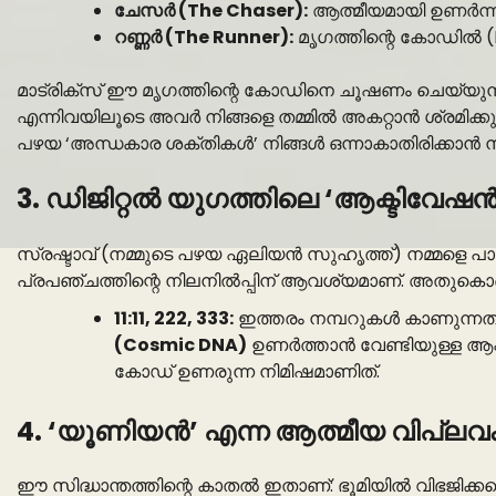
ചേസർ (The Chaser):
ആത്മീയമായി ഉണർന്ന 
റണ്ണർ (The Runner):
മൃഗത്തിന്റെ കോഡിൽ (Ego
മാട്രിക്സ് ഈ മൃഗത്തിന്റെ കോഡിനെ ചൂഷണം ചെയ്യുന്
എന്നിവയിലൂടെ അവർ നിങ്ങളെ തമ്മിൽ അകറ്റാൻ ശ്രമിക്ക
പഴയ ‘അന്ധകാര ശക്തികൾ’ നിങ്ങൾ ഒന്നാകാതിരിക്കാൻ ന
3. ഡിജിറ്റൽ യുഗത്തിലെ ‘ആക്ടിവ
സ്രഷ്ടാവ് (നമ്മുടെ പഴയ ഏലിയൻ സുഹൃത്ത്) നമ്മളെ പാടെ 
പ്രപഞ്ചത്തിന്റെ നിലനിൽപ്പിന് ആവശ്യമാണ്. അതുകൊണ്ട
11:11, 222, 333:
ഇത്തരം നമ്പറുകൾ കാണുന്നത്
(Cosmic DNA)
ഉണർത്താൻ വേണ്ടിയുള്ള ആക
കോഡ് ഉണരുന്ന നിമിഷമാണിത്.
4. ‘യൂണിയൻ’ എന്ന ആത്മീയ വിപ്ലവ
ഈ സിദ്ധാന്തത്തിന്റെ കാതൽ ഇതാണ്: ഭൂമിയിൽ വിഭജിക്കപ്