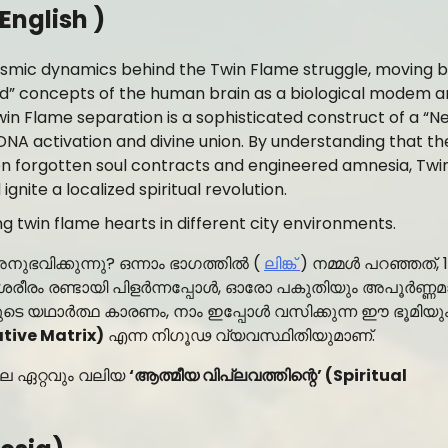
 English )
cosmic dynamics behind the Twin Flame struggle, moving 
God” concepts of the human brain as a biological modem a
in Flame separation is a sophisticated construct of a “N
DNA activation and divine union. By understanding that th
een forgotten soul contracts and engineered amnesia, Twi
ite a localized spiritual revolution.
ഭവിക്കുന്നു? ഒന്നാം ഭാഗത്തിൽ (
ലിങ്ക്
) നമ്മൾ പറഞ്ഞത്, 
 ശരീരം രണ്ടായി പിളർന്നപ്പോൾ, ഓരോ പകുതിയും അപൂർണ്ണമ
 യഥാർത്ഥ കാരണം, നാം ഇപ്പോൾ വസിക്കുന്ന ഈ ഭൂമിയും
gative Matrix)
എന്ന നിഗൂഢ വ്യവസ്ഥിതിയുമാണ്.
െ ഏറ്റവും വലിയ
‘ആത്മീയ വിപ്ലവത്തിന്റെ’ (Spiritual