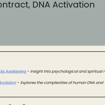
ntract, DNA Activation
ocks Awakening
–
Insight into psychological and spiritual 
Evolution
–
Explores the complexities of human DNA and