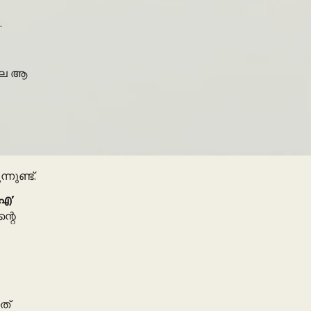
.
ിലെ ആ
ുണ്ട്.
ൻഎ’
്റെ
ത്