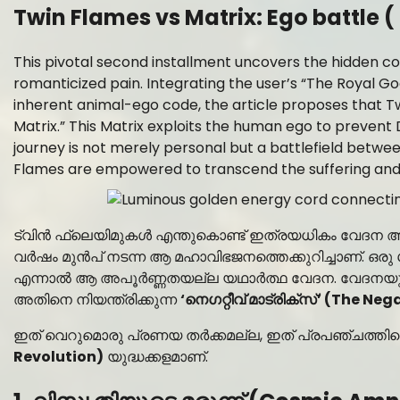
Twin Flames vs Matrix: Ego battle
(
This pivotal second installment uncovers the hidden 
romanticized pain. Integrating the user’s “The Royal 
inherent animal-ego code, the article proposes that Tw
Matrix.” This Matrix exploits the human ego to prevent 
journey is not merely personal but a battlefield betw
Flames are empowered to transcend the suffering and ign
ട്വിൻ ഫ്ലെയിമുകൾ എന്തുകൊണ്ട് ഇത്രയധികം വേദന അനു
വർഷം മുൻപ് നടന്ന ആ മഹാവിഭജനത്തെക്കുറിച്ചാണ്. ഒരു
എന്നാൽ ആ അപൂർണ്ണതയല്ല യഥാർത്ഥ വേദന. വേദനയുടെ
അതിനെ നിയന്ത്രിക്കുന്ന
‘നെഗറ്റീവ് മാട്രിക്സ്’ (The Ne
ഇത് വെറുമൊരു പ്രണയ തർക്കമല്ല, ഇത് പ്രപഞ്ചത്തില
Revolution)
യുദ്ധക്കളമാണ്.