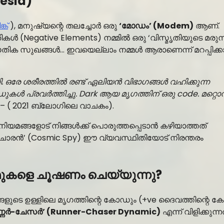
nesia)
ക്
), മനുഷ്യന്റെ തലച്ചോർ ഒരു
‘മോഡം’ (Modem)
ആണ്.
ൾ (Negative Elements) നമ്മിൽ ഒരു ‘വിസ്മൃതിയുടെ മരുന്ന
, ഭൗതിക സുഖങ്ങൾ… ഇവയെല്ലാം നമ്മൾ ആരാണെന്ന് മറപ്പിക്
ി. ഒരേ ശരീരത്തിൽ രണ്ട് ഏലിയൻ വിഭാഗങ്ങൾ വഹിക്കുന്ന
പ്രവർത്തിച്ചു. Dark ആയ മൃഗത്തിന് ഒരു code. മറ്റൊന്
– ( 2021 ബ്ലോഗിലെ വാചകം).
യമങ്ങളോട് നിങ്ങൾക്ക് പൊരുത്തപ്പെടാൻ കഴിയാത്തത്
ാരൻ’ (Cosmic Spy) ഈ വ്യവസ്ഥിതിയോട് നിരന്തരം
ിമുകളെ ചൂഷണം ചെയ്യുന്നു?
്ങളുടെ ഉള്ളിലെ മൃഗത്തിന്റെ കോഡും (+ve ദൈവത്തിന്റെ 
ണ്ണർ-ചേസർ’ (Runner-Chaser Dynamic)
എന്ന് വിളിക്കുന്നത