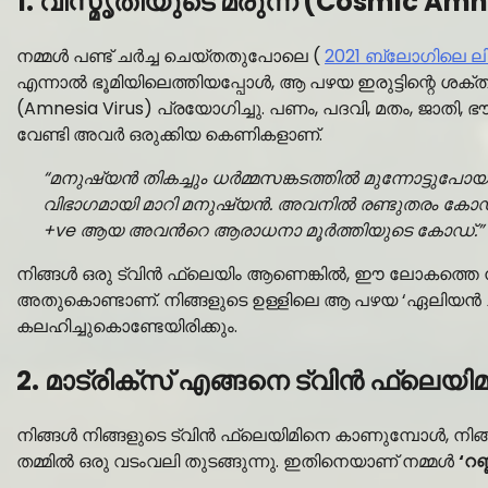
1. വിസ്മൃതിയുടെ മരുന്ന് (Cosmic Am
നമ്മൾ പണ്ട് ചർച്ച ചെയ്തതുപോലെ (
2021 ബ്ലോഗിലെ ലിങ്
എന്നാൽ ഭൂമിയിലെത്തിയപ്പോൾ, ആ പഴയ ഇരുട്ടിന്റെ ശക്തിക
(Amnesia Virus) പ്രയോഗിച്ചു. പണം, പദവി, മതം, ജാതി
വേണ്ടി അവർ ഒരുക്കിയ കെണികളാണ്.
“മനുഷ്യൻ തികച്ചും ധർമ്മസങ്കടത്തിൽ മുന്നോട്ടുപോയ
വിഭാഗമായി മാറി മനുഷ്യൻ. അവനിൽ രണ്ടുതരം കോഡുകൾ 
+ve ആയ അവൻറെ ആരാധനാ മൂർത്തിയുടെ കോഡ്.”
നിങ്ങൾ ഒരു ട്വിൻ ഫ്ലെയിം ആണെങ്കിൽ, ഈ ലോകത്തെ നി
അതുകൊണ്ടാണ്. നിങ്ങളുടെ ഉള്ളിലെ ആ പഴയ ‘ഏലിയൻ ച
കലഹിച്ചുകൊണ്ടേയിരിക്കും.
2. മാട്രിക്സ് എങ്ങനെ ട്വിൻ ഫ്ലെയ
നിങ്ങൾ നിങ്ങളുടെ ട്വിൻ ഫ്ലെയിമിനെ കാണുമ്പോൾ, നിങ
തമ്മിൽ ഒരു വടംവലി തുടങ്ങുന്നു. ഇതിനെയാണ് നമ്മൾ
‘റ