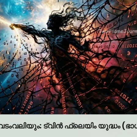
വടംവലിയും: ട്വിൻ ഫ്ലെയിം യുദ്ധം (ഭാ