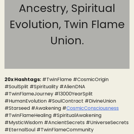
Ancestry, Spiritual
Evolution, Twin Flame
Union.
20x Hashtags:
#TwinFlame #CosmicOrigin
#SoulSplit #Spirituality #AlienDNA
#TwinFlameJourney #13000YearSplit
#HumanEvolution #SoulContract #DivineUnion
#Starseed #Awakening #
CosmicConsciousness
#TwinFlameHealing #SpiritualAwakening
#MysticWisdom #AncientSecrets #UniverseSecrets
#EternalSoul #TwinFlameCommunity