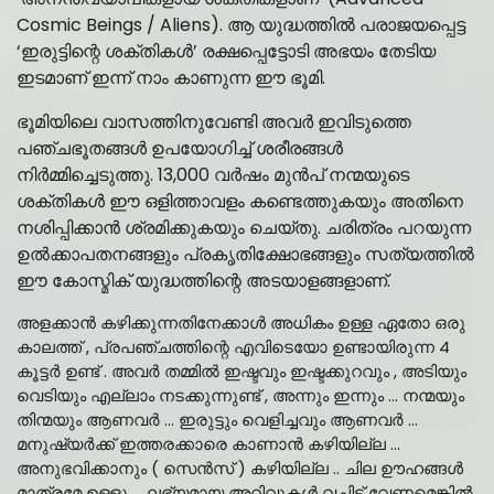
Cosmic Beings / Aliens). ആ യുദ്ധത്തിൽ പരാജയപ്പെട്ട
‘ഇരുട്ടിന്റെ ശക്തികൾ’ രക്ഷപ്പെട്ടോടി അഭയം തേടിയ
ഇടമാണ് ഇന്ന് നാം കാണുന്ന ഈ ഭൂമി.
ഭൂമിയിലെ വാസത്തിനുവേണ്ടി അവർ ഇവിടുത്തെ
പഞ്ചഭൂതങ്ങൾ ഉപയോഗിച്ച് ശരീരങ്ങൾ
നിർമ്മിച്ചെടുത്തു. 13,000 വർഷം മുൻപ് നന്മയുടെ
ശക്തികൾ ഈ ഒളിത്താവളം കണ്ടെത്തുകയും അതിനെ
നശിപ്പിക്കാൻ ശ്രമിക്കുകയും ചെയ്തു. ചരിത്രം പറയുന്ന
ഉൽക്കാപതനങ്ങളും പ്രകൃതിക്ഷോഭങ്ങളും സത്യത്തിൽ
ഈ കോസ്മിക് യുദ്ധത്തിന്റെ അടയാളങ്ങളാണ്.
അളക്കാൻ കഴിക്കുന്നതിനേക്കാൾ അധികം ഉള്ള ഏതോ ഒരു
കാലത്ത് , പ്രപഞ്ചത്തിന്റെ എവിടെയോ ഉണ്ടായിരുന്ന 4
കൂട്ടർ ഉണ്ട് . അവർ തമ്മിൽ ഇഷ്ടവും ഇഷ്ടക്കുറവും , അടിയും
വെടിയും എല്ലാം നടക്കുന്നുണ്ട് , അന്നും ഇന്നും … നന്മയും
തിന്മയും ആണവർ … ഇരുട്ടും വെളിച്ചവും ആണവർ …
മനുഷ്യർക്ക് ഇത്തരക്കാരെ കാണാൻ കഴിയില്ല …
അനുഭവിക്കാനും ( സെൻസ് ) കഴിയില്ല .. ചില ഊഹങ്ങൾ
മാത്രമേ ഉള്ളൂ … ലഭ്യമായ അറിവുകൾ വച്ചിട്ട് വേണമെങ്കിൽ