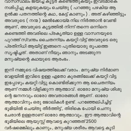
വാസസ്ഥലം ജയിച്ച കൂട്ടർ കണ്ടെത്തുകയും ഇവിടമാകെ
നശിപ്പിച്ചു കളയുകയും ചെയ്തു ( പറഞ്ഞു പഴകിയ ആ
ഉൽക്ക പതനത്തിന്റെ കഥ , കേട്ട് കാണും ) . അത് കഴിഞ്ഞിട്ടും
അവരുടെ ( നന്മ ) മേൽക്കോയ്മ നില നിർത്താൻ വേണ്ടി
ആണ് , അവരുടെ കൂട്ടത്തിൽ നിന്ന് തന്നെ ഒന്നിനെ
കണ്ടെത്തി അവരിലെ പ്രകൃത്യാ ഉള്ള വാസനയുടെ
പുറത്ത് സ്വന്തം ചൈതന്ന്യം കയറ്റി വിട്ട് അവരുടെ ഒരു
പ്രതിനിധി ആയിട്ട് ഇങ്ങനെ പുതിയൊരു രൂപത്തെ
സൃഷ്ടിച്ചത് . അതാണ് നീയും ഞാനും അടങ്ങുന്ന
മനുഷ്യന്റെ കഥയുടെ ആരംഭം .
ഇനി നമ്മുടെ വിഷയത്തിലേക്ക് വരാം . മനുഷ്യ നിർമാണ
വേളയിൽ ഇവിടെ ഉള്ള ഏതോ കുരങ്ങിലേക്ക് കയറ്റി വിട്ട
ഇപ്പോഴും കയറ്റി വിട്ടു കൊണ്ടിരിക്കുന്ന ആ ചൈതന്യം
ആണ് നമ്മൾ വിളിക്കുന്ന ആത്മാവ് . ഓരോ മനുഷ്യ ശിശു
ന്റെ ജനനവും ഓരോ അവതാരങ്ങൾ ആണ് . ഓരോ
ആത്മാവിനും ഒരു ജോലികൾ ഉണ്ട് . പറഞ്ഞേല്പിച്ചിട്ട്
ഭൂമിയിൽ ചെയ്തു തീർത്തിട്ട് , തിരികെ പോയി ചെന്നു
ചേരാൻ ഉള്ളതാണ് ഓരോ ആത്മാവും . ഈ ആത്മാവിന്റെ
ഭൂമിയിലെ ആയുസ്സ് ആവട്ടെ കുറഞ്ഞത് 2500
വർഷമെങ്കിലും കാണും , മനുഷ്യ ശരീരം ആവട്ടെ കൂടി