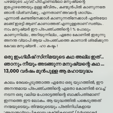
പഴമയുടെ ചുവട് പിടിച്ചാണല്ലോ മനുഷ്യന്റെ
ഇപ്പോഴത്തെയും ഉള്ള ജീവിതം , കണ്മുൻപിൽ കാണുന്നതേ
ഞാൻ വിശ്വസിക്കൂ , എന്നതാണ് അവന്റെ ശാഠ്യം .
എന്നാൽ കണ്ടതിനേക്കാൾ കാണുന്നതിനേക്കാൾ എത്രയോ
മടങ്ങ് ഇരട്ടി ആണ് കാണാത്തത് എന്നുള്ളതാണ് സത്യം .
നാം മനുഷ്യർ ഈ പ്രപഞ്ചത്തിന്റെ 1 % പോലും
കാണുന്നില്ല , അറിയുന്നില്ല , ഏതോ കോണിൽ ഇരുന്നു
അനന്ത വ്യാപി ആയ പ്രപഞ്ചത്തെ കാണാൻ ശ്രമിക്കുന്ന
കേവല മനുഷ്യൻ .. ഹാ കഷ്ടം !
ഒരു ഇംഗ്ലീഷ് സിനിമയുടെ കഥ അല്ല ഇത് ..
ഞാനും നീയും അടങ്ങുന്ന മനുഷ്യന്റെ കഥ …
13,000 വർഷം മുൻപുള്ള ആ മഹായുദ്ധം
കാലം രേഖപ്പെടുത്താത്ത ഏതോ ഒരു യുഗത്തിൽ, ഈ
അനന്തമായ പ്രപഞ്ചത്തിന്റെ ഏതോ കോണിൽ വെച്ച്
നടന്ന ഒരു വലിയ പോരാട്ടത്തിന്റെ ബാക്കിപത്രമാണ്
ഇന്നത്തെ ഈ ലോകം. ആ യുദ്ധത്തിൽ പങ്കെടുത്തത്
നന്മയുടെയും തിന്മയുടെയും പ്രതിനിധികളായ
‘അനന്തവ്യാപികളായ ശക്തികളാണ്’ (Advanced