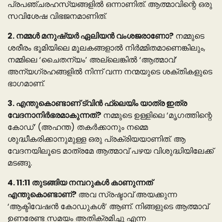
പ്രപഞ്ചരഹസ്യങ്ങളിൽ ഒന്നാണിത്. ആത്മാവിന്റെ ഒരു
സവിശേഷ വിഭജനമാണിത്.
2. നമ്മൾ മനുഷ്യർ ഏലിയൻ വംശജരാണോ?
നമ്മുടെ
ശരീരം ഭൂമിയിലെ മൂലകങ്ങളാൽ നിർമ്മിതമാണെങ്കിലും,
നമ്മിലെ ‘ചൈതന്യം’ അല്ലെങ്കിൽ ‘ആത്മാവ്’
അന്യഗ്രഹങ്ങളിൽ നിന്ന് വന്ന നന്മയുടെ ശക്തികളുടെ
ഭാഗമാണ്.
3. എന്തുകൊണ്ടാണ് ട്വിൻ ഫ്ലെയിം യാത്ര ഇത്ര
വേദനാനിർഭരമാകുന്നത്?
നമ്മുടെ ഉള്ളിലെ ‘മൃഗത്തിന്റെ
കോഡ്’ (അഹന്ത) തകർക്കാനും നമ്മെ
ശുദ്ധീകരിക്കാനുമുള്ള ഒരു പ്രക്രിയയാണിത്. ആ
വേദനയിലൂടെ മാത്രമേ ആത്മാവ് പഴയ വിശുദ്ധിയിലേക്ക്
മടങ്ങൂ.
4. 11:11 തുടങ്ങിയ നമ്പറുകൾ കാണുന്നത്
എന്തുകൊണ്ടാണ്?
അവ സ്രഷ്ടാവ് അയക്കുന്ന
‘ആക്ടിവേഷൻ കോഡുകൾ’ ആണ്. നിങ്ങളുടെ ആത്മാവ്
ഉണരേണ്ട സമയം അതിക്രമിച്ചു എന്ന