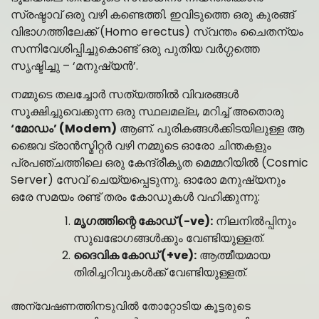
സ്രഷ്ടാവ് ഒരു വഴി കണ്ടെത്തി. ഇവിടുത്തെ ഒരു കുരങ്ങ്
വിഭാഗത്തിലേക്ക് (Homo erectus) സ്വന്തം ചൈതന്യം
സന്നിവേശിപ്പിച്ചുകൊണ്ട് ഒരു പുതിയ വർഗ്ഗത്തെ
സൃഷ്ടിച്ചു – ‘മനുഷ്യൻ’.
നമ്മുടെ തലച്ചോർ സത്യത്തിൽ വിവരങ്ങൾ
സൂക്ഷിച്ചുവെക്കുന്ന ഒരു സ്ഥലമല്ല, മറിച്ച് അതൊരു
‘മോഡം’ (Modem)
ആണ്. പുരികങ്ങൾക്കിടയിലുള്ള ആ
ജൈവ ട്രാൻസ്മിറ്റർ വഴി നമ്മുടെ ഓരോ ചിന്തകളും
പ്രപഞ്ചത്തിലെ ഒരു കേന്ദ്രീകൃത മെമ്മറിയിൽ (Cosmic
Server) സേവ് ചെയ്യപ്പെടുന്നു. ഓരോ മനുഷ്യനും
ഒരേ സമയം രണ്ട് തരം കോഡുകൾ വഹിക്കുന്നു:
മൃഗത്തിന്റെ കോഡ് (-ve):
നിലനിൽപ്പിനും
സുഖഭോഗങ്ങൾക്കും വേണ്ടിയുള്ളത്.
ദൈവിക കോഡ് (+ve):
ആത്മീയമായ
തിരിച്ചറിവുകൾക്ക് വേണ്ടിയുള്ളത്.
അന്വേഷണത്തിനടുവിൽ തോറ്റോടിയ കൂട്ടരുടെ