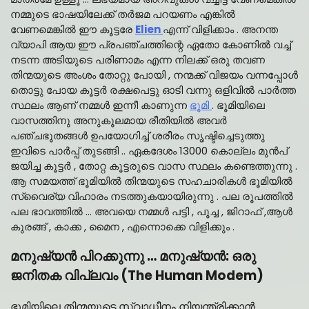
നമ്മുടെ ഭാഷയിലേക്ക് തർജമ പറയണം എങ്കിൽ
വേണമെങ്കിൽ ഈ കൂട്ടരേ
Elien
എന്ന് വിളിക്കാം . അനന്ത
വ്യാപി ആയ ഈ പ്രപഞ്ചത്തിന്റെ ഏതോ കോണിൽ വച്ച്
നടന്ന അടിയുടെ പരിണാമം എന്ന നിലക്ക് ഒരു തവണ
തിന്മയുടെ അംശം തോറ്റു പോയി , നന്മക്ക് വിജയം വന്നപ്പോൾ
തൊട്ടു പോയ കൂട്ടർ രക്ഷപെട്ടു ഓടി വന്നു ഒളിവിൽ പാർത്ത
സ്ഥലം ആണ് നമ്മൾ ഇന്നീ കാണുന്ന
ഭൂമി
. ഭൂമിയിലെ
വാസത്തിനു അനുകൂലമായ രീതിയിൽ അവർ
പഞ്ചഭൂതങ്ങൾ ഉപയോഗിച്ച് ശരീരം സൃഷ്ടിച്ചെടുത്തു
ഇവിടെ പാർപ്പ് തുടങ്ങി .. ഏകദേശം 13000 കൊല്ലം മുൻപ്
ജയിച്ച കൂട്ടർ , തോറ്റ കൂട്ടരുടെ വാസ സ്ഥലം കണ്ടെത്തുന്നു .
ആ സമയത്ത് ഭൂമിയിൽ തിന്മയുടെ സഹചാരികൾ ഭൂമിയിൽ
സ്വൈര്യ വിഹാരം നടത്തുകയായിരുന്നു . പല രൂപത്തിൽ
പല ഭാവത്തിൽ … അവയെ നമ്മൾ പട്ടി , പൂച്ച , ജിറാഫ് ,ആൾ
കുരങ്ങ് , കാക്ക , മൈന , എന്നൊക്കെ വിളിക്കും .
മനുഷ്യൻ പിറക്കുന്നു … മനുഷ്യൻ: ഒരു
ജനിതക വിപ്ലവം (The Human Modem)
ഭൂമിയിലെ തിന്മയുടെ സ്വാധീനം നിയന്ത്രിക്കാൻ