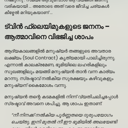
വരികയായി … അതോടെ അത് വരെ ജീവിച്ച ചര്യകൾ
കീഴ്മേൽ മറിയുകയാണ് …
ട്വിൻ ഫ്ലെയിമുകളുടെ ജനനം –
ആത്മാവിനെ വിഭജിച്ച ശാപം
ആദ്യകാലങ്ങളിൽ മനുഷ്യർ തങ്ങളുടെ അവതാര
ലക്ഷ്യം (Soul Contract) കൃത്യമായി പാലിച്ചിരുന്നു.
എന്നാൽ കാലക്രമേണ, ഭൂമിയിലെ ലഹരികളിലും
സുഖങ്ങളിലും മയങ്ങി മനുഷ്യൻ താൻ വന്ന കാര്യം
മറന്നു. സ്രഷ്ടാവ് നൽകിയ സുരക്ഷയും കഴിവുകളും
മനുഷ്യന് കൈമോശം വന്നു.
മനുഷ്യൻ തന്റെ കടമകളിൽ നിന്ന് വ്യതിചലിച്ചപ്പോൾ
സ്രഷ്ടാവ് അവനെ ശപിച്ചു. ആ ശാപം ഇതാണ്:
“നീ നിനക്ക് നൽകിയ പൂർണ്ണതയെ ദുരുപയോഗം
ചെയ്തു. ഇനി മുതൽ നീ ഈ ഭൂമിയിൽ അലയേണ്ടി