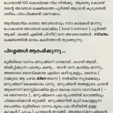
പോയാൽ 100 കൊല്ലമേ നില നിൽക്കൂ . ആയതു കൊണ്ട്
തന്റെ അവതാര ലക്ഷ്യത്തെ പൂർത്തി ആവാൻ കൂടുതെൽ
ശരീരം പ്രാപിക്കേണ്ടി വന്നേക്കാം .
ആദ്യമാദ്യം ഓരോ അവതാരവും സ്വ കടമകൾ മറന്നു
പോകാതെ അവതാര ലക്‌ഷ്യം ( Soul Contract ) പൂർത്തി
ആക്കി , മടങ്ങി എങ്കിൽ പിന്നീട് വന്ന അവതാരങ്ങൾ ,
സ്വന്തം
ലക്ഷ്യത്തിൽ മായം കലർത്താൻ തുടങ്ങുന്നു .
പ്രശ്നങ്ങൾ ആരംഭിക്കുന്നു …
ഭൂമിയിലെ വാസം മനുഷ്യന്‌ ഹരമായി , ലഹരി ആയി ,
ഭ്രമിപ്പിക്കുന്ന പലതും കണ്ടു … താൻ വന്ന കാര്യം മറന്നു ,
അതോടെ ദൈവികമായ എല്ലാ കഴിവുകളും , ദൈവം (
നമ്മുടെ ആ പഴയ
Alien
തന്നെ ) നൽകിയ സുരക്ഷയും
മനുഷ്യന്‌ കൈമോശം വന്നു . മനുഷ്യൻ തങ്ങളുടെ ചാരൻ
ആണെന്ന് മനസ്സിലാക്കിയ ഇഹ ലോക വാസ വാസികൾ ( –
ve elements ) , മനുഷ്യനെ പല രൂപത്തിൽ ഭാവത്തിലും
പ്രലോഭിക്കാൻ തുടങ്ങി . മനുഷ്യനിൽ കുടി കൊള്ളുന്ന
ചൈത്യം ഭൂമിയിലെ വാസം മൂലം പല രീതിയിൽ ഉള്ള
കറകൾ ( പാപം ) പുരളാൻ തുടങ്ങി . ആത്മാവ് മനുഷ്യന്റെ