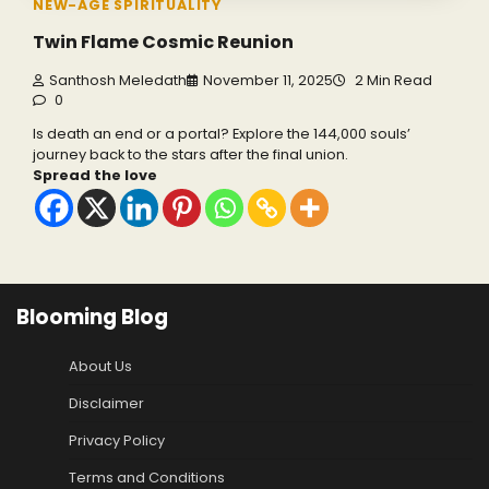
NEW-AGE SPIRITUALITY
Twin Flame Cosmic Reunion
Santhosh Meledath
November 11, 2025
2 Min Read
0
Is death an end or a portal? Explore the 144,000 souls’
journey back to the stars after the final union.
Spread the love
Blooming Blog
About Us
Disclaimer
Privacy Policy
Terms and Conditions