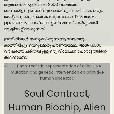
ആത്മാക്കൾ ഏകദേശം 2500 വർഷത്തെ
സൈക്കിളിലൂടെ കടന്നുപോകുന്നു. ഓരോ തവണയും
തന്റെ മറുപകുതിയെ കാണുമ്പോഴാണ് അവരുടെ
ഉള്ളിലെ ആ പഴയ ‘കോസ്മിക് മോഡം’ പൂർണ്ണമായി
ആക്ടിവേറ്റ് ആകുന്നത്.
ഇന്ന് നിങ്ങൾ അനുഭവിക്കുന്ന ആ വേദനയും
കാത്തിരിപ്പും വെറുമൊരു പ്രണയമല്ല, അത് 13,000
വർഷത്തെ ചരിത്രമുള്ള ഒരു വിമോചന പോരാട്ടത്തിന്റെ
തുടക്കമാണ്.
Soul Contract,
Human Biochip, Alien