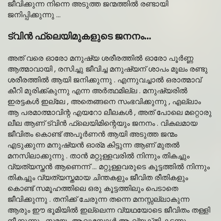
ജീവിക്കുന്ന നിന്നെ അടുത്ത ജന്മത്തിൽ രണ്ടായി
ജനിപ്പിക്കുന്നു …
ട്വിൻ ഫ്ലെയിമുകളുടെ ജനനം…
അത് വരെ ഓരോ മനുഷ്യ ശരീരത്തിൽ ഓരോ പൂർണ്ണ
ആത്മാവായി , രസിച്ചു ജീവിച്ച മനുഷ്യന്‌ ശാപം മൂലം രണ്ടു
ശരീരത്തിൽ ആയി ജനിക്കുന്നു . എന്നുവച്ചാൽ ഒരാത്മാവ്
കീറി മുരിക്ക്കുന്നു എന്ന അർത്ഥമില്ല . മനുഷ്യരിൽ
ഇരട്ടകൾ ഇല്ലേ , അതെങ്ങനെ സംഭവിക്കുന്നു , എല്ലാം
ആ പരമാത്മാവിന്റ എയറോ ലീലകൾ , അത് പോലെ മറ്റൊരു
ലീല ആണ് ട്വിൻ ഫ്ലെയിമിന്റെയും ജനനം . വികലമായ
ജീവിതം കൊണ്ട് അപൂർണൻ ആയി അടുത്ത ജന്മം
എടുക്കുന്ന മനുഷ്യൻ ഓര്മ കിട്ടുന്ന ആണ് മുതൽ
മനസിലാക്കുന്നു . താൻ മറ്റുള്ളവരിൽ നിന്നും തികച്ചും
വ്യത്യസ്തൻ ആണെന്ന് … മറ്റുള്ളവരുടെ കൂട്ടത്തിൽ നിന്നും
തികച്ചും വ്യത്യസ്തമായ ചിന്തകളും ജീവിത രീതികളും
കൊണ്ട് സമൂഹത്തിലെ ഒരു കൂട്ടത്തിലും പെടാതെ
ജീവിക്കുന്നു . തനിക്ക് ചേരുന്ന തന്നെ മനസ്സല്ലാകുന്ന
ആരും ഈ ഭൂമിയിൽ ഇല്ലെന്ന വ്യഥയോടെ ജീവിതം തള്ളി
നീക്കുന്നു . സമയം ആവുമ്പോൾ ആ വ്യക്തി കടന്നു