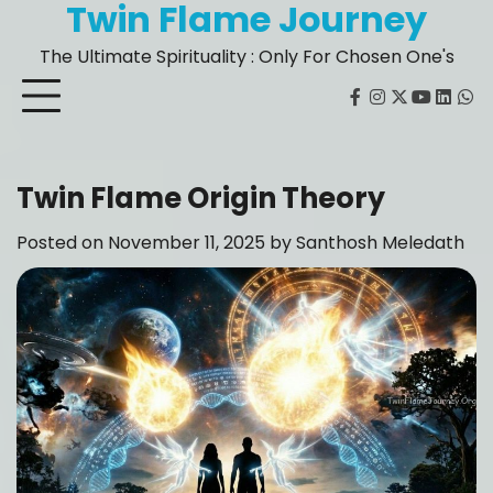
Twin Flame Journey
Skip
to
The Ultimate Spirituality : Only For Chosen One's
content
facebook
instagram
twitter
youtube
Linked
Wh
Twin Flame Origin Theory
Posted on
November 11, 2025
by
Santhosh Meledath