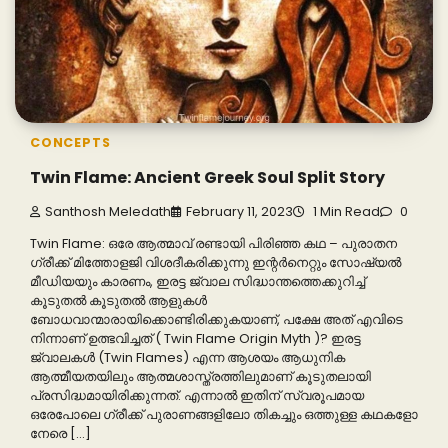
CONCEPTS
Twin Flame: Ancient Greek Soul Split Story
Santhosh Meledath
February 11, 2023
1 Min Read
0
Twin Flame: ഒരേ ആത്മാവ് രണ്ടായി പിരിഞ്ഞ കഥ – പുരാതന
ഗ്രീക്ക് മിത്തോളജി വിശദീകരിക്കുന്നു ഇന്റർനെറ്റും സോഷ്യൽ
മീഡിയയും കാരണം, ഇരട്ട ജ്വാല സിദ്ധാന്തത്തെക്കുറിച്ച്
കൂടുതൽ കൂടുതൽ ആളുകൾ
ബോധവാന്മാരായിക്കൊണ്ടിരിക്കുകയാണ്, പക്ഷേ അത് എവിടെ
നിന്നാണ് ഉത്ഭവിച്ചത് ( Twin Flame Origin Myth )? ഇരട്ട
ജ്വാലകൾ (Twin Flames) എന്ന ആശയം ആധുനിക
ആത്മീയതയിലും ആത്മശാസ്ത്രത്തിലുമാണ് കൂടുതലായി
പ്രസിദ്ധമായിരിക്കുന്നത്. എന്നാൽ ഇതിന് സ്വരൂപമായ
ഒരേപോലെ ഗ്രീക്ക് പുരാണങ്ങളിലോ തികച്ചും ഒത്തുള്ള കഥകളോ
നേരെ […]