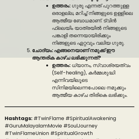
ഉത്തരം:
ഗുരു എന്നത് പുറത്തുള്ള
ഒരാളല്ല, മറിച്ച് നിങ്ങളുടെ ഉള്ളിലെ
ആത്മീയ ബോധമാണ്. ട്വിൻ
ഫ്ലെയിം യാത്രയിൽ നിങ്ങളുടെ
പങ്കാളി തന്നെയായിരിക്കും
നിങ്ങളുടെ ഏറ്റവും വലിയ ഗുരു.
ചോദ്യം: എങ്ങനെയാണ് നമുക്ക് ഈ
ആന്തരിക കാഴ്ച ലഭിക്കുന്നത്?
ഉത്തരം:
ധ്യാനം, സ്വാശ്രയത്വം
(Self-healing), കർമ്മശുദ്ധി
എന്നിവയിലൂടെ
സിനിമയിലെന്നപോലെ നമുക്കും
ആത്മീയ കാഴ്ച തിരികെ ലഭിക്കും.
Hashtags:
#TwinFlame #SpiritualAwakening
#GuruMalayalamMovie #SoulJourney
#TwinFlameUnion #SpiritualGrowth