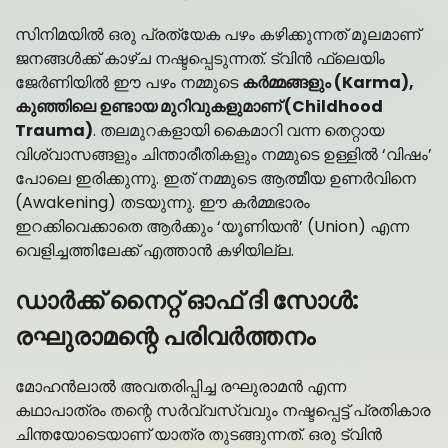
സിനിമയിൽ ഒരു പ്രത്യേക പഴം കഴിക്കുന്നത് മൂലമാണ്
ജനങ്ങൾക്ക് കാഴ്ച നഷ്ടപ്പെടുന്നത്. ട്വിൻ ഫ്ലെയിം
ജേർണിയിൽ ഈ പഴം നമ്മുടെ
കർമ്മങ്ങളും (Karma),
കുഞ്ഞിലെ ഉണ്ടായ മുറിവുകളുമാണ് (Childhood
Trauma)
. തലമുറകളായി കൈമാറി വന്ന തെറ്റായ
വിശ്വാസങ്ങളും ചിന്താരീതികളും നമ്മുടെ ഉള്ളിൽ ‘വിഷം’
പോലെ ഇരിക്കുന്നു. ഇത് നമ്മുടെ ആത്മീയ ഉണർവിനെ
(Awakening) തടയുന്നു. ഈ കർമ്മഭാരം
ഇറക്കിവെക്കാതെ ആർക്കും ‘യൂണിയൻ’ (Union) എന്ന
വെളിച്ചത്തിലേക്ക് എത്താൻ കഴിയില്ല.
ഡാർക്ക് നൈറ്റ് ഓഫ് ദി സോൾ:
രഘുരാമന്റെ പരിവർത്തനം
മോഹൻലാൽ അവതരിപ്പിച്ച രഘുരാമൻ എന്ന
കഥാപാത്രം തന്റെ സർവ്വസ്വവും നഷ്ടപ്പെട്ട് പ്രതികാര
ചിന്തയോടെയാണ് യാത്ര തുടങ്ങുന്നത്. ഒരു ട്വിൻ