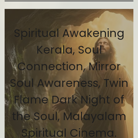
Spiritual Awakening
Kerala, Soul
Connection, Mirror
Soul Awareness, Twin
Flame Dark Night of
the Soul, Malayalam
Spiritual Cinema.