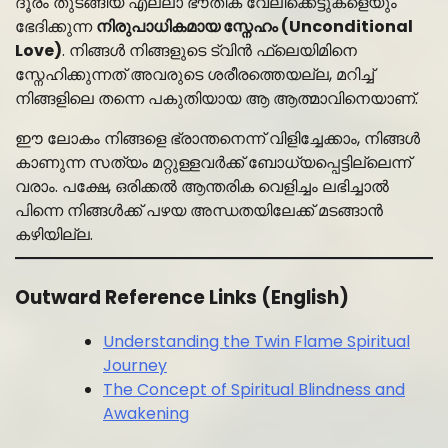
ദൂരം തുടങ്ങിയ എല്ലാ ഭൗതിക വേലിക്കെട്ടുകളെയും
ഭേദിക്കുന്ന
നിരുപാധികമായ സ്നേഹം (Unconditional
Love)
. നിങ്ങൾ നിങ്ങളുടെ ട്വിൻ ഫ്ലെയിമിനെ
സ്നേഹിക്കുന്നത് അവരുടെ ശരീരത്തെയല്ല, മറിച്ച്
നിങ്ങളിലെ തന്നെ പകുതിയായ ആ ആത്മാവിനെയാണ്.
ഈ ലോകം നിങ്ങളെ ഭ്രാന്തനെന്ന് വിളിച്ചേക്കാം, നിങ്ങൾ
കാണുന്ന സത്യം മറ്റുള്ളവർക്ക് ബോധ്യപ്പെട്ടില്ലെന്ന്
വരാം. പക്ഷേ, ഒരിക്കൽ ആന്തരിക വെളിച്ചം ലഭിച്ചാൽ
പിന്നെ നിങ്ങൾക്ക് പഴയ അന്ധതയിലേക്ക് മടങ്ങാൻ
കഴിയില്ല.
Outward Reference Links (English)
Understanding the Twin Flame Spiritual
Journey
The Concept of Spiritual Blindness and
Awakening