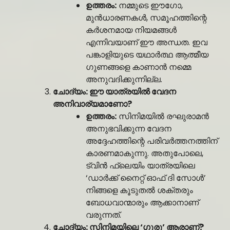
ഉത്തരം:
നമ്മുടെ ഈഗോ,
മുൻധാരണകൾ, സമൂഹത്തിന്റെ
കർശനമായ നിയമങ്ങൾ
എന്നിവയാണ് ഈ അന്ധത. ഇവ
പങ്കാളിയുടെ യഥാർത്ഥ ആത്മീയ
ഗുണങ്ങളെ കാണാൻ നമ്മെ
അനുവദിക്കുന്നില്ല.
ചോദ്യം: ഈ യാത്രയിൽ വേദന
അനിവാര്യമാണോ?
ഉത്തരം:
സിനിമയിൽ രഘുരാമൻ
അനുഭവിക്കുന്ന വേദന
അദ്ദേഹത്തിന്റെ പരിവർത്തനത്തിന്
കാരണമാകുന്നു. അതുപോലെ,
ട്വിൻ ഫ്ലെയിം യാത്രയിലെ
‘ഡാർക്ക് നൈറ്റ് ഓഫ് ദി സോൾ’
നിങ്ങളെ കൂടുതൽ ശക്തരും
ബോധവാന്മാരും ആക്കാനാണ്
വരുന്നത്.
ചോദ്യം: സിനിമയിലെ ‘ഗുരു’ ആരാണ്?