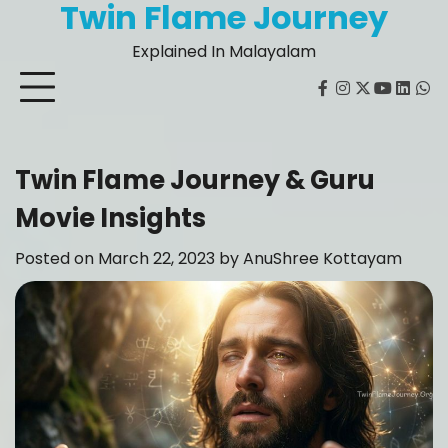
Twin Flame Journey
Skip
to
Explained In Malayalam
content
facebook
instagram
twitter
youtube
Linked
Wh
Twin Flame Journey & Guru
Movie Insights
Posted on
March 22, 2023
by
AnuShree Kottayam