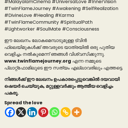
#MalayalamCinema #UniversalLove #InnerVision
#TwinFlameJourney #Awakening #SelfRealization
#DivineLove #Healing #Karma
#TwinFlameCommunity #SpiritualPath
#Lightworker #SoulMate #Consciousness
ഈ ലേഖനം ലോകമെമ്പാടുമുള്ള ട്വിൻ
ഫ്ലെയിമുകൾക്ക് അവരുടെ യാത്രയിൽ ഒരു പുതിയ
വെളിച്ചം നൽകുമെന്ന് ഞങ്ങൾ വിശ്വസിക്കുന്നു.
www.twinflamejourney.org
എന്ന നമ്മുടെ
പ്ലാറ്റ്‌ഫോമിലൂടെ ഈ സത്യം എല്ലാവരിലും എത്തട്ടെ.
നിങ്ങൾക്ക് ഈ ലേഖനം ഉപകാരപ്പെട്ടുവെങ്കിൽ ദയവായി
ഷെയർ ചെയ്യുക, മറ്റുള്ളവർക്കും ആത്മീയ വെളിച്ചം
പകരൂ.
Spread the love