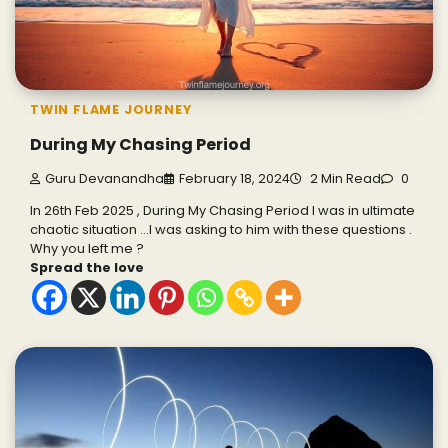
TWIN FLAME JOURNEY
During My Chasing Period
Guru Devanandha
February 18, 2024
2 Min Read
0
In 26th Feb 2025 , During My Chasing Period I was in ultimate
chaotic situation …I was asking to him with these questions .
Why you left me ?
Spread the love