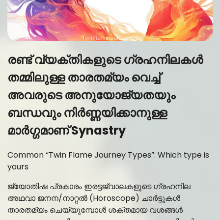
രണ്ട് വ്യക്തികളുടെ ഗ്രഹനിലകൾ
തമ്മിലുള്ള താരതമ്യം വെച്ച്
അവരുടെ അനുയോജ്യതയും
ബന്ധവും നിർണ്ണയിക്കാനുള്ള
മാർഗ്ഗമാണ്
Synastry
Common “Twin Flame Journey Types”: Which type is
yours
ജ്യോതിഷ പ്രകാരം ഇരട്ടജ്വാലകളുടെ ഗ്രഹനില
അഥവാ ജനന/നാറ്റൽ (Horoscope) ചാർട്ടുകൾ
താരതമ്യം ചെയ്യുമ്പോൾ ശക്തമായ വശങ്ങൾ