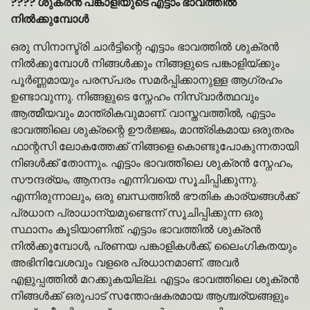
???? ശുക്രൻ പങ്കാളിയുടെ എട്ടാം ഭാവത്തിൽ
നിൽക്കുമ്പോൾ
ഒരു സിനാസ്ട്രി ചാർട്ടിന്റെ എട്ടാം ഭാവത്തിൽ ശുക്രൻ
നിൽക്കുമ്പോൾ നിങ്ങൾക്കും നിങ്ങളുടെ പങ്കാളിയ്ക്കും
പൂർണ്ണമായും പരസ്പരം സമർപ്പിക്കാനുള്ള ആഗ്രഹം
ഉണ്ടാവുന്നു. നിങ്ങളുടെ സ്നേഹം നിസ്വാർത്ഥവും
ആത്മീയവും മാന്ത്രികവുമാണ്. വാസ്തവത്തിൽ, എട്ടാം
ഭാവത്തിലെ ശുക്രന്റെ ഊർജ്ജം, മാന്ത്രികമായ ഒരുതരം
ഫാന്റസി ലോകത്തേക്ക് നിങ്ങളെ കൊണ്ടുപോകുന്നതായി
നിങൾക്ക് തോന്നും. എട്ടാം ഭാവത്തിലെ ശുക്രൻ സ്നേഹം,
സൗന്ദര്യം, ആനന്ദം എന്നിവയെ സൂചിപ്പിക്കുന്നു.
എന്നിരുന്നാലും, ഒരു ബന്ധത്തിൽ ഭൗതിക കാര്യങ്ങൾക്ക്
പ്രധാന പ്രാധാന്യമുണ്ടെന്ന് സൂചിപ്പിക്കുന്ന ഒരു
സ്ഥാനം കൂടിയാണിത്. എട്ടാം ഭാവത്തിൽ ശുക്രൻ
നിൽക്കുമ്പോൾ, പ്രണയ പങ്കാളികൾക്ക്, ലൈംഗികതയും
അഭിനിവേശവും വളരെ പ്രധാനമാണ്. അവർ
എളുപ്പത്തിൽ മറക്കുകയില്ല. എട്ടാം ഭാവത്തിലെ ശുക്രൻ
നിങ്ങൾക്ക് ഒരുപാട് സന്തോഷകരമായ ആശ്ചര്യങ്ങളും