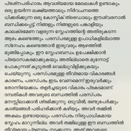
പ്രശ്‌നപരിഹാരം ആവശ്യമായ മേഖലകൾ ഉണ്ടാകും.
ഒരു ഉയർന്ന ലക്ഷ്യത്താലും നിർവചനത്തെ
ധിക്കരിക്കുന്ന ഒരു കോസ്മിക് ത്രെഡാലും ഈശ്വരനാൽ
ബന്ധിക്കപ്പെട്ട്, നിങ്ങളും നിങ്ങളുടെ പങ്കാളിയും
കാലക്രമേണ വളരുന്ന സ്നേഹത്തിന്റെ അതിരുകടന്ന
ആഴം കണ്ടെത്തും. പരസ്‌പരമുള്ള ഉപാധികളില്ലാത്ത
സ്‌നേഹം കണ്ടെത്താൻ ഇരുവരും ആഴത്തിൽ
മുങ്ങിപ്പോകും. ഈ സ്നേഹബന്ധം ഉപേക്ഷിക്കാൻ
പ്രയാസകരമാക്കുകയും അതില്ലാതെ മുന്നോട്ട്
പോകുന്നത് കൂടുതൽ വെല്ലുവിളിക്കുകയും
ചെയ്യുന്നു. പരസ്പരമുള്ള തീവ്രമായ വികാരങ്ങൾ
കാരണം, പരസ്പരം ഇടം വേണമെന്ന് ഇരുവർക്കും
തോന്നിയേക്കാം. തളർച്ചയുടെ വികാരം പ്രകടമാണ്.
ദമ്പതികൾ അവരുടെ ബന്ധത്തിൽ പരസ്പരം
മനസ്സിലാക്കാൻ ശ്രമിക്കുന്നു. ഒടുവിൽ, രണ്ടുപേർക്കും
കാര്യങ്ങൾ പരിഹരിക്കാൻ കഴിയും. അവർ തമ്മിൽ
അകലം ഉണ്ടായാലും പരസ്പരം നിരുപാധികമായ
സ്നേഹം മാറുന്നില്ല. അവർ തമ്മിലുള്ള ഈ ബന്ധത്തിൽ
തീവ്രമായ പ്രണയം നടക്കുന്നു. അത് അവരുടെ