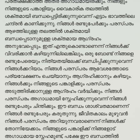
പ്രതീക്ഷിക്കാത്ത അത്ര അഗാധമായിരിക്കും. നിങ്ങളും
നിങ്ങളുടെ പങ്കാളിയും വൈകാരിക തലത്തിൽ
ശക്തമായി ബന്ധപ്പെട്ടിരിക്കുന്നുവെന്ന് എട്ടാം ഭാവത്തിലെ
ചന്ദ്രൻ കാണിക്കുന്നു. നിങ്ങൾ രണ്ടുപേർക്കും പരസ്പരം
ആഴത്തിലുള്ള തലത്തിൽ ശക്തമായി
ബന്ധപ്പെടാനുമുള്ള ശക്തമായ ആഗ്രഹം
അനുഭവപ്പെടും. ഇത് എന്തുകൊണ്ടാണെന്ന് നിങ്ങൾക്ക്
വിവരിക്കാൻ കഴിയുന്നില്ലെങ്കിലും, ഒരു ബോണ്ട് നിങ്ങളെ
രണ്ടുപേരെയും നിത്യതയിലേക്ക് ബന്ധിപ്പിക്കുന്നുവെന്ന്
നിങ്ങൾക്കറിയാം. നിങ്ങൾ പരസ്പരം ആവേശത്തോടെ
പര്യവേക്ഷണം ചെയ്യാനും ആഗ്രഹിക്കാനും കഴിയും.
നിങ്ങൾക്കും നിങ്ങളുടെ പങ്കാളിക്കും പരസ്പരം
അടുത്തിരിക്കാനുള്ള ആഗ്രഹം വർദ്ധിക്കും. നിങ്ങൾ
പരസ്പരം അഗാധമായി സ്നേഹിക്കുന്നുവെന്ന് നിങ്ങൾ
രണ്ടുപേരും ചിന്തിക്കും. ഈ ബന്ധം ശാശ്വതമാണെന്ന്
നിങ്ങൾ രണ്ടുപേരും കരുതുന്നു. ജീവിതകാലം മുഴുവൻ
നിങ്ങൾ പരസ്പരം അറിയുന്നവരാണെന്ന് നിങ്ങൾക്ക്
തോന്നിയേക്കാം. നിങ്ങളുടെ പങ്കാളിക്ക് നിങ്ങളോട്
അഗാധമായ സ്നേഹമുണ്ട്, പക്ഷേ ഈ ബന്ധത്തിൽ