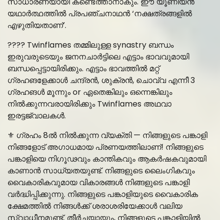
സാധാരണയായി കണ്ടെത്താനാകും. ഈ യൂണിയൻ
യഥാർത്ഥത്തിൽ പ്രപഞ്ചനാഥൻ ‘നക്ഷത്രങ്ങളിൽ
എഴുതിയതാണ്’.
???? Twinflames തമ്മിലുള്ള synastry ബന്ധം
ഇരുവരുടെയും ജനനചാർട്ടിലെ എട്ടാം ഭാവവുമായി
ബന്ധപ്പെട്ടായിരിക്കും. എട്ടാം ഭാവത്തിൽ മറ്റ്
ഗ്രഹങളേക്കാൾ ചന്ദ്രൻ, ശുക്രൻ, ചൊവ്വ എന്നീ 3
ഗ്രഹങൾ മൂന്നും or ഏതെങ്കിലും ഒന്നെങ്കിലും
നിൽക്കുന്നവരായിരിക്കും Twinflames അഥവാ
ഇരട്ടജ്വാലകൾ.
⚜️ ഗ്രഹം 8ൽ നിൽക്കുന്ന വ്യക്തി — നിങ്ങളുടെ പങ്കാളി
നിങ്ങളോട് അഗാധമായ പ്രണയത്തിലാണ്! നിങ്ങളുടെ
പങ്കാളിയെ നിഗൂഢവും കാന്തികവും ആകർഷകവുമായി
കാണാൻ സാധ്യതയുണ്ട്. നിങ്ങളുടെ ലൈംഗികവും
വൈകാരികവുമായ വികാരങ്ങൾ നിങ്ങളുടെ പങ്കാളി
വർദ്ധിപ്പിക്കുന്നു. നിങ്ങളുടെ പങ്കാളിയുടെ വൈകാരിക
ക്ഷേമത്തിൽ നിങ്ങൾക്ക് ശരാശരിയേക്കാൾ വലിയ
സ്വാധീനമുണ്ട്. തീർച്ചയായും, നിങ്ങളുടെ പങ്കാളിയിൽ