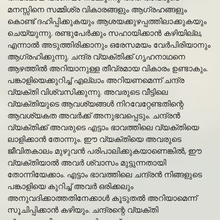
മനസ്സിനെ സമ്മിശ്ര വികാരങ്ങളും ആഗ്രഹങ്ങളും
കൊണ്ട് ദഹിപ്പിക്കുകയും ആശയക്കുഴപ്പത്തിലാക്കുകയും
ചെയ്യുന്നു. രണ്ടുപേർക്കും സഹായിക്കാൻ കഴിയില്ല,
എന്നാൽ അടുത്തിരിക്കാനും ഒരേസമയം വേർപിരിയാനും
ആഗ്രഹിക്കുന്നു. ചന്ദ്ര വ്യക്തിക്ക് ഗൃഹനാഥനെ
ആഴത്തിൽ അറിയാനുള്ള തീവ്രമായ വികാരം ഉണ്ടാകും.
പങ്കാളിയെക്കുറിച്ച് എല്ലാം അറിയണമെന്ന് ചന്ദ്ര
വ്യക്തി വിശ്വസിക്കുന്നു. അവരുടെ വീട്ടിലെ
വ്യക്തിയുടെ ആവശ്യങ്ങൾ നിറവേറ്റേണ്ടതിന്റെ
ആവശ്യകത അവർക്ക് അനുഭവപ്പെടും. ചന്ദ്രൻ
വ്യക്തിക്ക് അവരുടെ എട്ടാം ഭാവത്തിലെ വ്യക്തിയെ
ലാളിക്കാൻ തോന്നും. ഈ വ്യക്തിയെ അവരുടെ
ജീവിതകാലം മുഴുവൻ പരിപാലിക്കുകയാണെങ്കിൽ, ഈ
വ്യക്തിയാൽ അവർ ശ്വാസം മുട്ടുന്നതായി
തോന്നിയേക്കാം. എട്ടാം ഭാവത്തിലെ ചന്ദ്രൻ നിങ്ങളുടെ
പങ്കാളിയെ കുറിച്ച് അവർ ഒരിക്കലും
അനുവദിക്കാത്തതിനേക്കാൾ കൂടുതൽ അറിയാമെന്ന്
സൂചിപ്പിക്കാൻ കഴിയും. ചന്ദ്രന്റെ വ്യക്തി