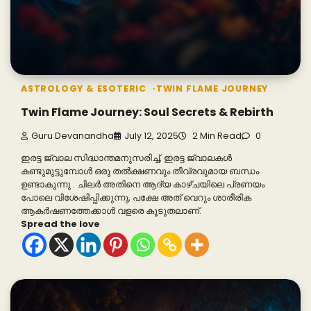
ASTROLOGY & ESOTERIC
TWIN FLAME JOURNEY
Twin Flame Journey: Soul Secrets & Rebirth
Guru Devanandha
July 12, 2025
2 Min Read
0
ഇരട്ട ജ്വാല സിദ്ധാന്തമനുസരിച്ച്, ഇരട്ട ജ്വാലകൾ
കണ്ടുമുട്ടുമ്പോൾ ഒരു തൽക്ഷണവും തീവ്രവുമായ ബന്ധം
ഉണ്ടാകുന്നു . ചിലർ അതിനെ ആദ്യ കാഴ്ചയിലെ പ്രണയം
പോലെ വിശേഷിപ്പിക്കുന്നു, പക്ഷേ അത് വെറും ശാരീരിക
ആകർഷണത്തേക്കാൾ വളരെ കൂടുതലാണ്.
Spread the love