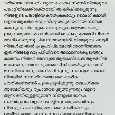
-തീജ്വാലയിലേക്ക് പാറ്റയെപ്പോലെ, നിങ്ങൾ നിങ്ങളുടെ
പങ്കാളിയിലേക്ക് ശക്തമായി ആകർഷിക്കപ്പെടുന്നു.
നിങ്ങളുടെ പങ്കാളിയെ കൗതുകകരവും ലൈംഗികമായി
വളരെ ആകർഷകവും നിഗൂഢവുമായതായി നിങ്ങൾ
കാണുന്നു. നിങ്ങളുടെ പങ്കാളിയുടെ ആഴമേറിയതും
ഇരുണ്ടതുമായ രഹസ്യങ്ങൾ വെളിപ്പെടുത്താൻ നിങ്ങൾ
ആഗ്രഹിക്കുന്നു. ചില സമയങ്ങളിൽ, നിങ്ങളുടെ പങ്കാളി
നിങ്ങൾക്ക് അൽപ്പം ഉപരിപ്ലവമായി തോന്നിയേക്കാം,
ഇത് നിങ്ങളെ ഒരു പരിധിവരെ അലോസരപ്പെടുത്തും,
കാരണം നിങ്ങൾ അവരുടെ ആത്മാവിലേക്ക് ആഴത്തിൽ
നോക്കാനും അവർ എങ്ങനെ ടിക്ക് ചെയ്യുന്നുവെന്ന്
മനസിലാക്കാനും ആഗ്രഹിക്കുന്നു. നിങ്ങളുടെ പങ്കാളി
നിങ്ങളിൽ നിന്ന് തീവ്രമായ വൈകാരിക
പ്രതികരണങ്ങൾ പുറപ്പെടുവിക്കുന്നു. ലൈംഗികത
ആഴമേറിയതും രൂപാന്തരപ്പെടുത്തുന്നതും വളരെ
ആസക്തിയുള്ളതുമാണ്. നിങ്ങളുടെ ബന്ധം
സങ്കീർണ്ണവും വളരെ ദഹിപ്പിക്കുന്നതുമായിരിക്കും.
നിങ്ങളുടെ പങ്കാളിയുമായി വൈകാരികമായും
ശാരീരികമായും ബന്ധം സ്ഥാപിക്കാനുള്ള നിങ്ങളുടെ