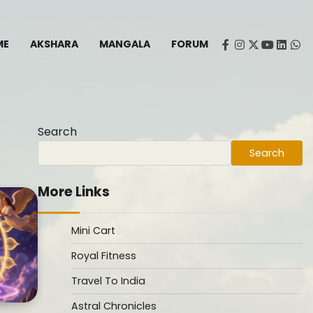
ME
AKSHARA
MANGALA
FORUM
facebook
instagram
twitter
youtube
Linked
Wh
Search
Search
More Links
Mini Cart
Royal Fitness
Travel To India
Astral Chronicles