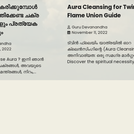
കരിക്കുമ്പോൾ
Aura Cleansing for Twi
ിക്കേണ്ട ചക്ര
Flame Union Guide
ളും പ്രത്യേക
Guru Devanandha
ും
November 11, 2022
ട്വിൻ ഫ്ലെയിം യാത്രയിൽ ഓറ
andha
ക്ലെൻസിംഗിന്റെ (Aura Cleansi
, 2022
അനിവാര്യത: ഒരു സമഗ്ര മാർഗ്
nse Aura ? ഇനി ഞാൻ
Discover the spiritual necessit
ചക്രങ്ങൾ, അവയുടെ
മന്ത്രങ്ങൾ, നിറം,…