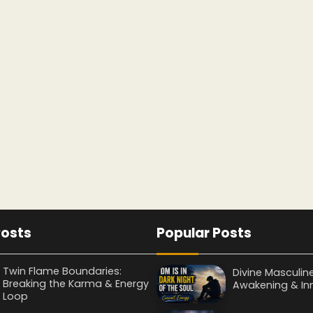
Posts
Popular Posts
Twin Flame Boundaries:
Divine Masculin
Breaking the Karma & Energy
Awakening & Inn
Loop