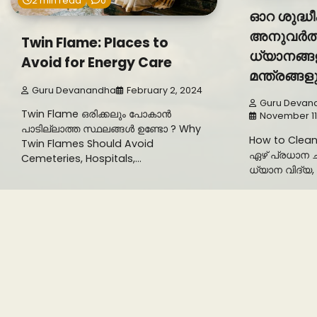
2 min read
0
ഓറ ശുദ്ധീ
അനുവർത്ത
Twin Flame: Places to
ധ്യാനങ്ങ
Avoid for Energy Care
മന്ത്രങ്ങള
Guru Devanandha
February 2, 2024
Guru Devan
Twin Flame ഒരിക്കലും പോകാൻ
November 11
പാടില്ലാത്ത സ്ഥലങ്ങൾ ഉണ്ടോ ? Why
How to Clea
Twin Flames Should Avoid
ഏഴ് പ്രധാന 
Cemeteries, Hospitals,…
ധ്യാന വിദ്യ, 