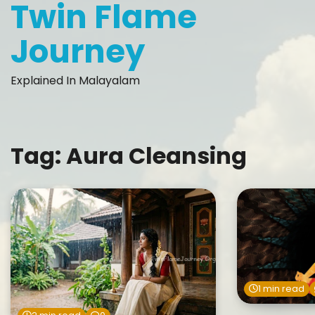
Twin Flame
Skip
to
Journey
content
Explained In Malayalam
Tag:
Aura Cleansing
1 min read