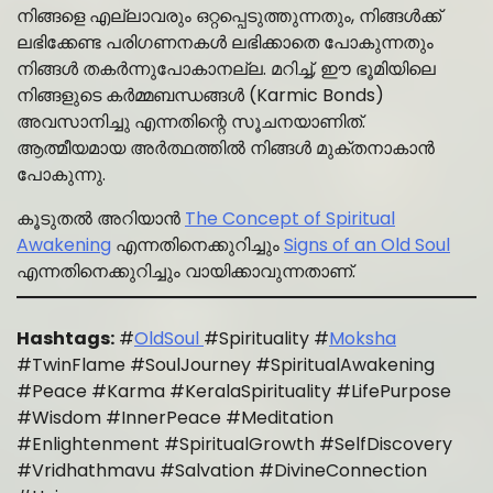
നിങ്ങളെ എല്ലാവരും ഒറ്റപ്പെടുത്തുന്നതും, നിങ്ങൾക്ക്
ലഭിക്കേണ്ട പരിഗണനകൾ ലഭിക്കാതെ പോകുന്നതും
നിങ്ങൾ തകർന്നുപോകാനല്ല. മറിച്ച്, ഈ ഭൂമിയിലെ
നിങ്ങളുടെ കർമ്മബന്ധങ്ങൾ (Karmic Bonds)
അവസാനിച്ചു എന്നതിന്റെ സൂചനയാണിത്.
ആത്മീയമായ അർത്ഥത്തിൽ നിങ്ങൾ മുക്തനാകാൻ
പോകുന്നു.
കൂടുതൽ അറിയാൻ
The Concept of Spiritual
Awakening
എന്നതിനെക്കുറിച്ചും
Signs of an Old Soul
എന്നതിനെക്കുറിച്ചും വായിക്കാവുന്നതാണ്.
Hashtags:
#
OldSoul
#Spirituality #
Moksha
#TwinFlame #SoulJourney #SpiritualAwakening
#Peace #Karma #KeralaSpirituality #LifePurpose
#Wisdom #InnerPeace #Meditation
#Enlightenment #SpiritualGrowth #SelfDiscovery
#Vridhathmavu #Salvation #DivineConnection