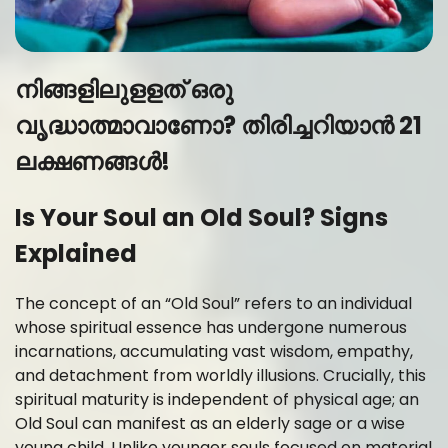
നിങ്ങളിലുളളത് ഒരു
വൃദ്ധാത്മാവാണോ? തിരിച്ചറിയാൻ 21
ലക്ഷണങ്ങൾ!
Is Your Soul an Old Soul? Signs
Explained
The concept of an “Old Soul” refers to an individual
whose spiritual essence has undergone numerous
incarnations, accumulating vast wisdom, empathy,
and detachment from worldly illusions. Crucially, this
spiritual maturity is independent of physical age; an
Old Soul can manifest as an elderly sage or a wise
young child. Unlike younger souls focused on material