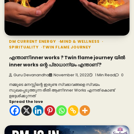
DM CURRENT ENERGY
MIND & WELLNESS
SPIRITUALITY
TWIN FLAME JOURNEY
എന്താണ് inner works ? Twin flame journey യിൽ
inner works ന്റെ പ്രാധാന്യം എന്താണ് ?
Guru Devanandha
November 11, 2022
1 Min Read
0
നമ്മുടെ മനസ്സിന്റെ ഇരുണ്ട സ്വഭാവങ്ങളെ സ്വയം
സുഖപ്പെടുത്തുന്ന രീതി ആണ് Inner Works എന്നത് കൊണ്ട്
ഉദ്ദേശിക്കുന്നത്
Spread the love