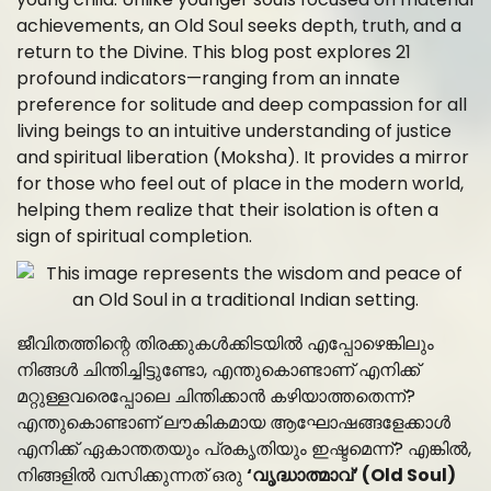
achievements, an Old Soul seeks depth, truth, and a
return to the Divine. This blog post explores 21
profound indicators—ranging from an innate
preference for solitude and deep compassion for all
living beings to an intuitive understanding of justice
and spiritual liberation (Moksha). It provides a mirror
for those who feel out of place in the modern world,
helping them realize that their isolation is often a
sign of spiritual completion.
ജീവിതത്തിന്റെ തിരക്കുകൾക്കിടയിൽ എപ്പോഴെങ്കിലും
നിങ്ങൾ ചിന്തിച്ചിട്ടുണ്ടോ, എന്തുകൊണ്ടാണ് എനിക്ക്
മറ്റുള്ളവരെപ്പോലെ ചിന്തിക്കാൻ കഴിയാത്തതെന്ന്?
എന്തുകൊണ്ടാണ് ലൗകികമായ ആഘോഷങ്ങളേക്കാൾ
എനിക്ക് ഏകാന്തതയും പ്രകൃതിയും ഇഷ്ടമെന്ന്? എങ്കിൽ,
നിങ്ങളിൽ വസിക്കുന്നത് ഒരു
‘വൃദ്ധാത്മാവ്’ (Old Soul)