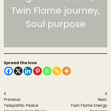
Twin Flame journey,
Soul purpose
Spread the love
Post
Previous:
Next:
navigation
Telepathic Peace
Twin Flame Energy