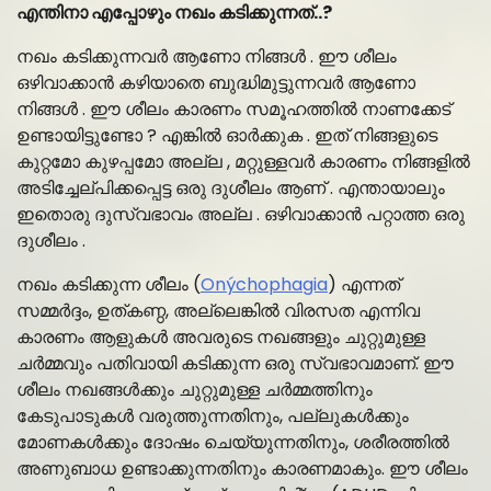
എന്തിനാ എപ്പോഴും നഖം കടിക്കുന്നത്..?
നഖം കടിക്കുന്നവർ ആണോ നിങ്ങൾ . ഈ ശീലം
ഒഴിവാക്കാൻ കഴിയാതെ ബുദ്ധിമുട്ടുന്നവർ ആണോ
നിങ്ങൾ . ഈ ശീലം കാരണം സമൂഹത്തിൽ നാണക്കേട്
ഉണ്ടായിട്ടുണ്ടോ ? എങ്കിൽ ഓർക്കുക . ഇത് നിങ്ങളുടെ
കുറ്റമോ കുഴപ്പമോ അല്ല , മറ്റുള്ളവർ കാരണം നിങ്ങളിൽ
അടിച്ചേല്പിക്കപ്പെട്ട ഒരു ദുശീലം ആണ് . എന്തായാലും
ഇതൊരു ദുസ്വഭാവം അല്ല . ഒഴിവാക്കാൻ പറ്റാത്ത ഒരു
ദുശീലം .
നഖം കടിക്കുന്ന ശീലം (
Onýchophagia
) എന്നത്
സമ്മർദ്ദം, ഉത്കണ്ഠ, അല്ലെങ്കിൽ വിരസത എന്നിവ
കാരണം ആളുകൾ അവരുടെ നഖങ്ങളും ചുറ്റുമുള്ള
ചർമ്മവും പതിവായി കടിക്കുന്ന ഒരു സ്വഭാവമാണ്. ഈ
ശീലം നഖങ്ങൾക്കും ചുറ്റുമുള്ള ചർമ്മത്തിനും
കേടുപാടുകൾ വരുത്തുന്നതിനും, പല്ലുകൾക്കും
മോണകൾക്കും ദോഷം ചെയ്യുന്നതിനും, ശരീരത്തിൽ
അണുബാധ ഉണ്ടാക്കുന്നതിനും കാരണമാകും. ഈ ശീലം