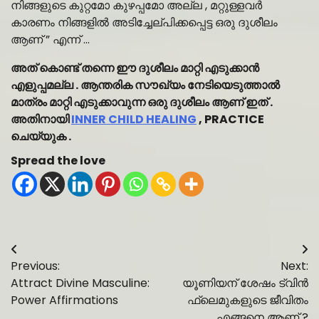
നിങ്ങളുടെ കുറ്റമോ കുഴപ്പമോ അല്ല , മറ്റുള്ളവർ
കാരണം നിങ്ങളിൽ അടിച്ചേല്പിക്കപ്പെട്ട ഒരു ദുശീലം
ആണ് ” എന്ന് …
അത് കൊണ്ട് തന്നെ ഈ ദുശീലം മാറ്റി എടുക്കാൻ
എളുപ്പമല്ല . ആന്തരിക സൗഖ്യം നേടിയെടുത്താൽ
മാത്രം മാറ്റി എടുക്കാവുന്ന ഒരു ദുശീലം ആണ് ഇത് .
അതിനായി
INNER CHILD HEALING
, PRACTICE
ചെയ്യുക .
Spread the love
Post
Previous:
Next:
navigation
Attract Divine Masculine:
യൂണിയന് ശേഷം ട്വിൻ
Power Affirmations
ഫ്ലെമുകളുടെ ജീവിതം
എങ്ങനെ ആണ് ?