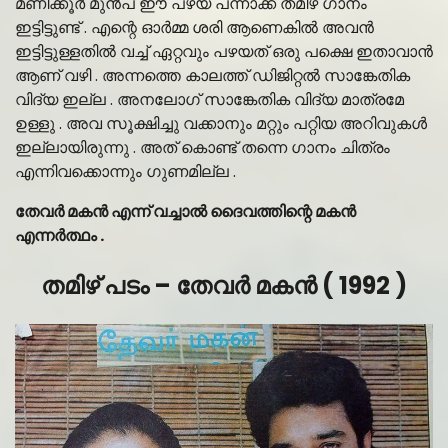
മണിക്കൂർ മുൻപ് ഈ പഴയ പന്നാക്ക് തമിഴ് ഗാനം
ഇട്ടിട്ടുണ്ട് . എന്റെ ഓർമ്മ ശരി ആണെകിൽ അവൻ
ഇട്ടിട്ടുള്ളതിൽ വച്ച് ഏറ്റവും പഴയത് ഒരു പക്ഷെ ഇതാവാൻ
ആണ് വഴി . അന്നത്തെ കാലത്ത് ഡിജിറ്റൽ സാങ്കേതിക
വിദ്യ ഇല്ല . അനലോഗ് സാങ്കേതിക വിദ്യ മാത്രമേ
ഉള്ളു . അവ സൂക്ഷിച്ചു വക്കാനും മറ്റും പറ്റിയ അറിവുകൾ
ഇല്ലായിരുന്നു . അത് കൊണ്ട് തന്നെ ഗാനം ചിത്രം
എന്നിവക്കൊന്നും ഗുണമില്ല .
തേവർ മകൻ എന്ന് വച്ചാൽ ദൈവത്തിന്റെ മകൻ
എന്നർത്ഥം .
തമിഴ് പടം – തേവർ മകൻ
( 1992 )