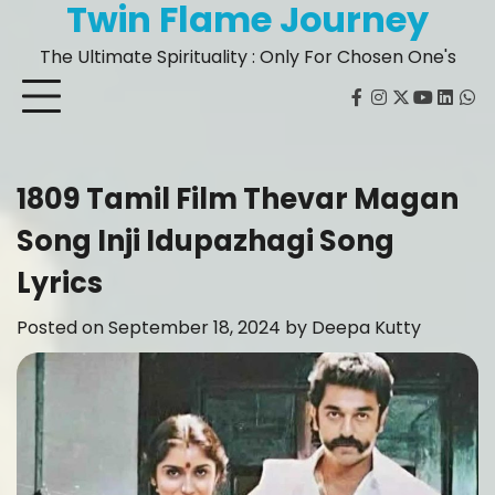
Twin Flame Journey
Skip
to
The Ultimate Spirituality : Only For Chosen One's
content
facebook
instagram
twitter
youtube
Linked
Wh
1809 Tamil Film Thevar Magan
Song Inji Idupazhagi Song
Lyrics
Posted on
September 18, 2024
by
Deepa Kutty