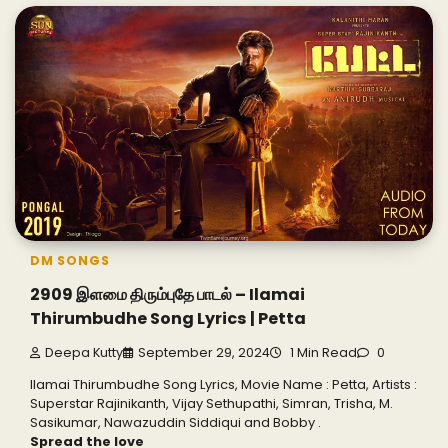
DM SONGS
2909 இளமை திரும்புதே பாடல் – Ilamai
Thirumbudhe Song Lyrics | Petta
Deepa Kutty
September 29, 2024
1 Min Read
0
Ilamai Thirumbudhe Song Lyrics, Movie Name : Petta, Artists :
Superstar Rajinikanth, Vijay Sethupathi, Simran, Trisha, M.
Sasikumar, Nawazuddin Siddiqui and Bobby .
Spread the love