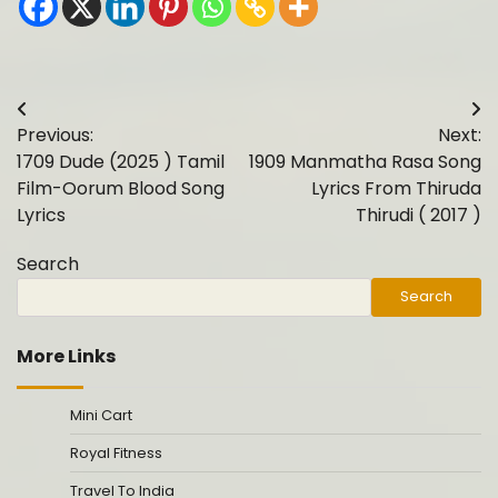
Post
Previous:
Next:
navigation
1709 Dude (2025 ) Tamil
1909 Manmatha Rasa Song
Film-Oorum Blood Song
Lyrics From Thiruda
Lyrics
Thirudi ( 2017 )
Search
Search
More Links
Mini Cart
Royal Fitness
Travel To India