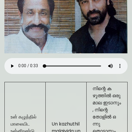
നിന്റെ ക
ഴുത്തിൽ ഒരു
മാല ഇടാനും
, നിന്റെ
உன் கழுத்தில்
തോളിൽ ഒ
மாலையிட
Un kazhuthil
ന്നു
உன்னிரண்டு
malaiyida un
തൊടാനും