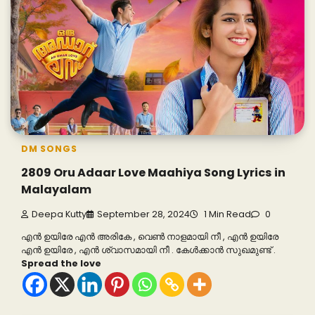
DM SONGS
2809 Oru Adaar Love Maahiya Song Lyrics in
Malayalam
Deepa Kutty
September 28, 2024
1 Min Read
0
എൻ ഉയിരേ എൻ അരികേ , വെൺ നാളമായി നീ , എൻ ഉയിരേ
എൻ ഉയിരേ , എൻ ശ്വാസമായി നീ . കേൾക്കാൻ സുഖമുണ്ട് .
Spread the love