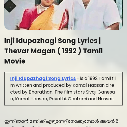
Inji Idupazhagi Song Lyrics |
Thevar Magan ( 1992 ) Tamil
Movie
Inji
Idupazhagi
Song
Lyrics
:- is a 1992 Tamil fil
m written and produced by Kamal Haasan dire
cted by Bharathan. The film stars Sivaji Ganesa
n, Kamal Haasan, Revathi, Gautami and Nassar.
ഇന്ന് ഞാൻ മണിക്ക് എഴുന്നേറ്റ് നോക്കുമ്പോൾ അവൻ 8