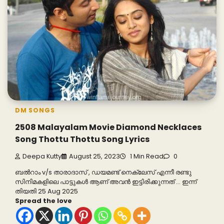
DM SONGS
2508 Malayalam Movie Diamond Necklaces
Song Thottu Thottu Song Lyrics
Deepa Kutty
August 25, 2023
1 Min Read
0
ബൽറാം v/s താരാദാസ് , ഡയമണ്ട് നെക്ലേസ് എന്നീ രണ്ടു
സിനിമകളിലെ പാട്ടുകൾ ആണ് അവൻ ഇട്ടിരിക്കുന്നത് … ഇന്ന്
തിയതി 25 Aug 2025
Spread the love