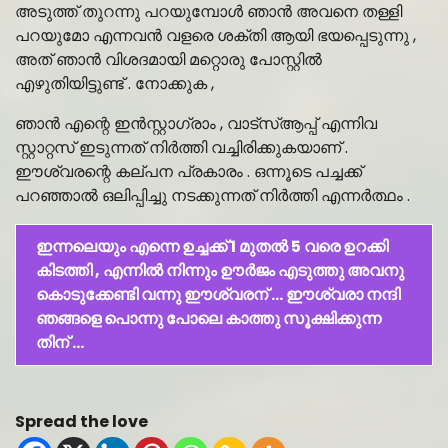
അടുത്ത് തുറന്നു പറയുമ്പോൾ ഞാൻ അവനെ തള്ളി
പറയുമോ എന്നവൻ വളരെ ശക്തി ആയി ഭയപ്പെടുന്നു ,
അത് ഞാൻ വിശദമായി മറ്റൊരു പോസ്റ്റിൽ
എഴുതിയിട്ടുണ്ട് . നോക്കുക ,
ഞാൻ എന്റെ ഇൻസ്റ്റാഗ്രാം , വാട്‌സ്ആപ്പ് എന്നിവ
സ്റ്റാറ്റസ് ഇടുന്നത് നിർത്തി വച്ചിരിക്കുകയാണ് .
ഈശ്വരന്റെ കല്പന പ്രകാരം . ഒന്നൂടെ പച്ചക്ക്
പറഞ്ഞാൽ ഒലിപ്പിച്ചു നടക്കുന്നത് നിർത്തി എന്നർത്ഥം .
ഇന്നലെയും എന്നെ ഉച്ചക്ക് 1 മുതൽ 5 വരെ ഉറക്കി
കിടത്തി , എന്നിൽ നിന്നും ഊർജം എടുത്തു അവനു
കൊടുക്കേണ്ടി വന്നു ഈശ്വരന് … ഈശ്വരാ നന്ദി
ഞങ്ങളെ പൊന്നു പോലെ കാത്തു സൂക്ഷിക്കുന്ന
തിന് …
Spread the love