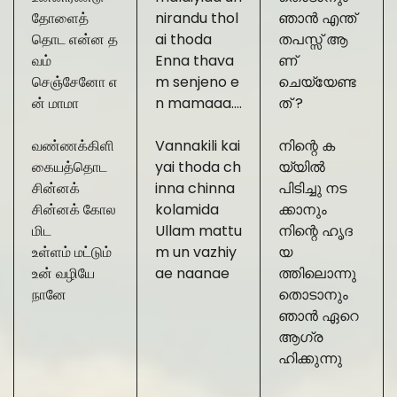
தோளைத்
nirandu thol
ഞാൻ എന്ത്
தொட என்ன த
ai thoda
തപസ്സ് ആ
வம்
Enna thava
ണ്
செஞ்சேனோ எ
m senjeno e
ചെയ്യേണ്ട
ன் மாமா
n mamaaa….
ത് ?
வண்ணக்கிளி
Vannakili kai
നിന്റെ ക
கையத்தொட
yai thoda ch
യ്യിൽ
சின்னக்
inna chinna
പിടിച്ചു നട
சின்னக் கோல
kolamida
ക്കാനും
மிட
Ullam mattu
നിന്റെ ഹൃദ
உள்ளம் மட்டும்
m un vazhiy
യ
உன் வழியே
ae naanae
ത്തിലൊന്നു
நானே
തൊടാനും
ഞാൻ ഏറെ
ആഗ്ര
ഹിക്കുന്നു