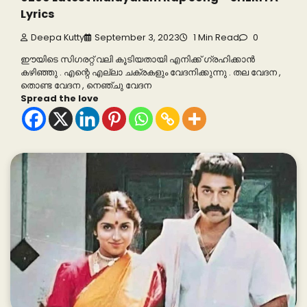
Lyrics
Deepa Kutty
September 3, 2023
1 Min Read
0
ഈയിടെ സിഗരറ്റ് വലി കൂടിയതായി എനിക്ക് ഗ്രഹിക്കാൻ
കഴിഞ്ഞു . എന്റെ എല്ലാ ചക്രകളും വേദനിക്കുന്നു . തല വേദന ,
തൊണ്ട വേദന , നെഞ്ചു വേദന
Spread the love