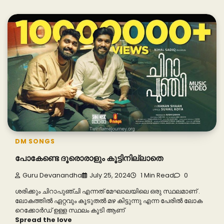
DM SONGS
പോകേണ്ടെ ദൂരൊരാളും കൂട്ടിനില്ലാതെ
Guru Devanandha
July 25, 2024
1 Min Read
0
ശരിക്കും ചിറാപുഞ്ചി എന്നത് മേഘാലയിലെ ഒരു സ്ഥലമാണ് .
ലോകത്തിൽ ഏറ്റവും കൂടുതൽ മഴ കിട്ടുന്നു എന്ന പേരിൽ ലോക
റെക്കോർഡ് ഉള്ള സ്ഥലം കൂടി ആണ്
Spread the love