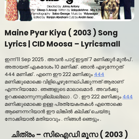
Maine Pyar Kiya ( 2003 ) Song
Lyrics | CID Moosa – Lyricsmall
ഇന്ന് 11 Sep 2025 . അവൻ പാട്ട് ഇട്ടത് 7 മണിക്കൂർ മുൻപ് .
അതായത് ഏകദേശം 10 മണിക്ക് . ഞാൻ എഴുന്നേറ്റത്
444 മണിക്ക് . എന്നെ ഈ 222 മണിക്കും
444
മണിക്കുമൊക്കെ വിളിച്ചെഴുന്നേല്പിക്കുന്നത് ആരാണ്
എന്നറിയാമോ . ഞങ്ങളുടെ മാലാഖമാർ . അവർക്കു
ഉറക്കമൊന്നുന്നുമില്ലല്ലോ . 🙂 . ഈ 222 മണിക്കും
444
മണിക്കുമൊക്കെ ഉള്ള പ്രത്യേകതകൾ എന്തൊക്കെ
ആണെന്നറിയാൻ ഈ ലിങ്കിൽ ക്ലിക്ക് ചെയ്തു
നോക്കിയാൽ മതിയാവും . നിങ്ങൾ ഞെട്ടും .
ചിത്രം – സിഐഡി മൂസ ( 2003 )