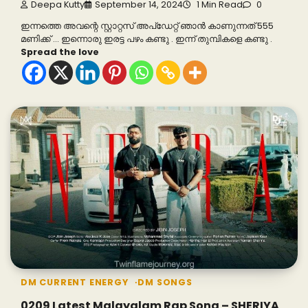
Deepa Kutty
September 14, 2024
1 Min Read
0
ഇന്നത്തെ അവന്റെ സ്റ്റാറ്റസ് അപ്‌ഡേറ്റ് ഞാൻ കാണുന്നത് 555
മണിക്ക് … ഇന്നൊരു ഇരട്ട പഴം കണ്ടു . ഇന്ന് തുമ്പികളെ കണ്ടു .
Spread the love
DM CURRENT ENERGY
DM SONGS
0209 Latest Malayalam Rap Song – SHERIYA