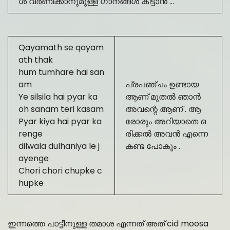
ൾ വർണിക്കാനുമുള്ള ഗാനങ്ങൾ കിട്ടാൻ …
Qayamath se qayam
ath thak
hum tumhare hai san
am
പ്രപഞ്ചം ഉണ്ടായ
Ye silsila hai pyar ka
ആണ് മുതൽ ഞാൻ
oh sanam teri kasam
അവന്റെ ആണ് . ആ
Pyar kiya hai pyar ka
രോരും അറിയാതെ ഒ
renge
രിക്കൽ അവൻ എന്നെ
dilwala dulhaniya le j
കണ്ട പോകും .
ayenge
Chori chori chupke c
hupke
ഇന്നത്തെ പാട്ടീനുള്ള തമാശ എന്നത് അത് cid moosa