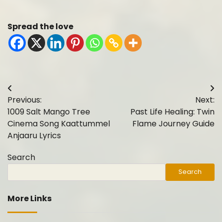
Spread the love
Post
Previous:
Next:
navigation
1009 Salt Mango Tree
Past Life Healing: Twin
Cinema Song Kaattummel
Flame Journey Guide
Anjaaru Lyrics
Search
Search
More Links