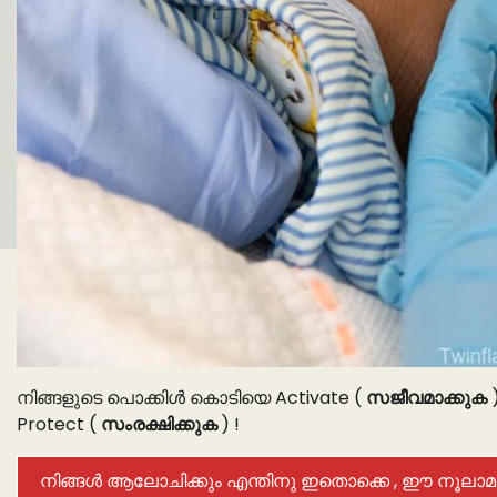
നിങ്ങളുടെ പൊക്കിൾ കൊടിയെ Activate (
സജീവമാക്കുക
)
Protect (
സംരക്ഷിക്കുക
) !
നിങ്ങൾ ആലോചിക്കും എന്തിനു ഇതൊക്കെ , ഈ നൂലാമാ