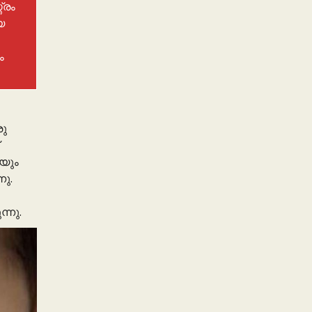
്രം
യ
ം
രു
ായും
നു.
്നു.