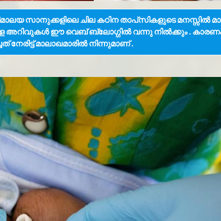
ിമാലയ സാനുക്കളിലെ ചില കഠിന താപ്‍സികളുടെ മനസ്സിൽ മാ
ചുള്ള അറിവുകൾ ഈ വെബ് ബ്ലോഗ്ഗിൽ വന്നു നിൽക്കും . കാര
േരിട്ട് മാലാഖമാരിൽ നിന്നുമാണ് .