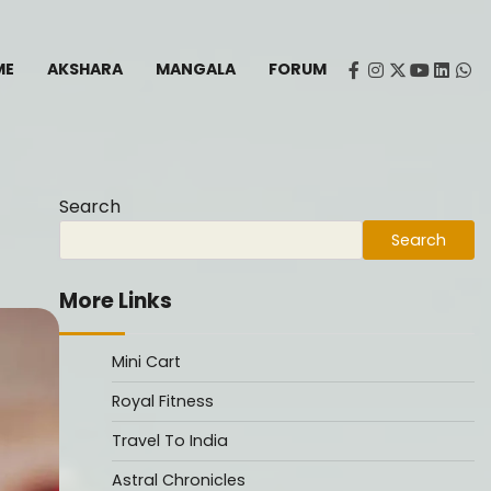
ME
AKSHARA
MANGALA
FORUM
facebook
instagram
twitter
youtube
Linked
Wh
Search
Search
More Links
Mini Cart
Royal Fitness
Travel To India
Astral Chronicles