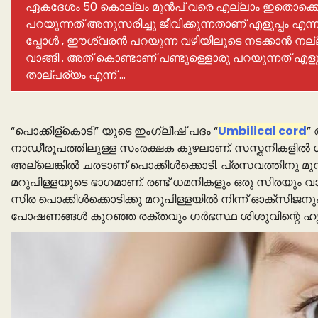
ഏകദേശം 50 കൊല്ലം മുൻപ് വരെ എല്ലാം ഇതൊക്കെ നടന്
പറയുന്നത് അനുസരിച്ചു ജീവിക്കുന്നതാണ് എളുപ്പം എന്ന
പ്പോൾ , ഈശ്വരൻ പറയുന്ന വഴിയിലൂടെ നടക്കാൻ നല്ല ബു
വാങ്ങി . അത് കൊണ്ടാണ് പണ്ടുള്ളൊരു പറയുന്നത് എള
താല്പര്യം എന്ന് …
“പൊക്കിള്കൊടി” യുടെ ഇംഗ്ലീഷ് പദം “
Umbilical cord
”
നാഡീരൂപത്തിലുള്ള സംരക്ഷക കുഴലാണ്. സസ്തനികളിൽ ഗർ
അല്ലെങ്കിൽ ചരടാണ്‌ പൊക്കിൾക്കൊടി. പ്രസവത്തിനു മു
മറുപിള്ളയുടെ ഭാഗമാണ്. രണ്ട് ധമനികളും ഒരു സിരയും വാ
സിര പൊക്കിൾക്കൊടിക്കു മറുപിള്ളയിൽ നിന്ന് ഓക്സിജ
പോഷണങ്ങൾ കുറഞ്ഞ രക്തവും ഗർഭസ്ഥ ശിശുവിന്റെ ഹൃദയം