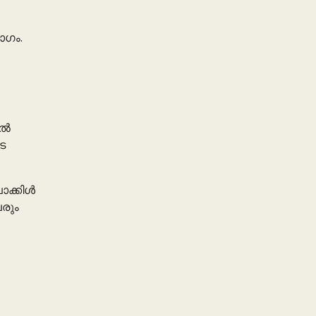
ാഗം.
്‍
െ
ക്കിള്‍
ലരും