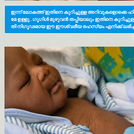
ഇന്ന് ലോകത്ത് ഇതിനെ കുറിച്ചുള്ള അറിവുകളൊക്കെ ഹ
മേ ഉള്ളു . ഗൂഗിൾ മുഴുവൻ തപ്പിയാലും ഇതിനെ കുറിച്
തി നിഗൂഢമായ ഈ ഈശ്വരീയ രഹസ്യം എനിക്ക് ലഭിച്ചത് ന