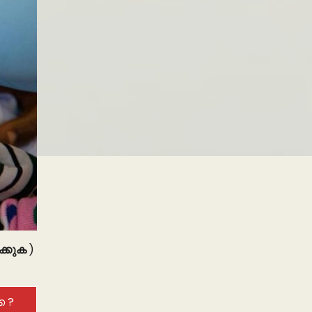
ിക്കുക
)
െ ?