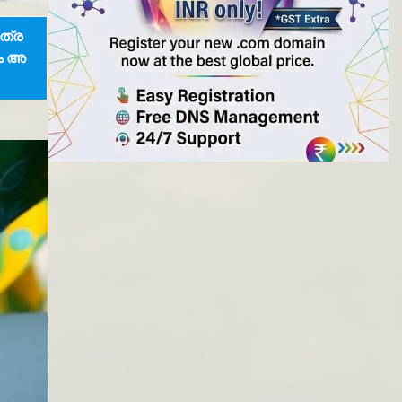
ത്ര
ണം അ