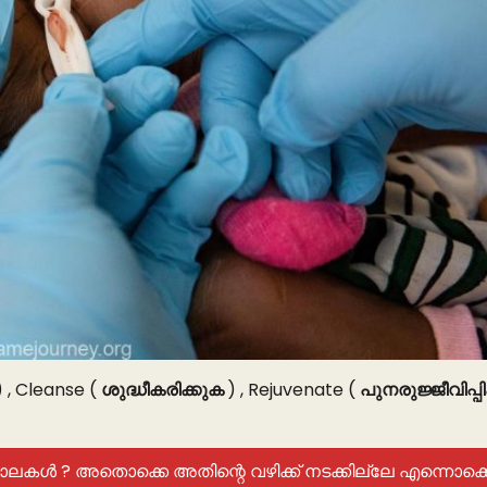
 , Cleanse (
ശുദ്ധീകരിക്കുക
) , Rejuvenate (
പുനരുജ്ജീവിപ്പ
ലകൾ ? അതൊക്കെ അതിന്റെ വഴിക്ക് നടക്കില്ലേ എന്നൊക്ക