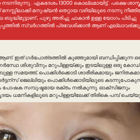
നിരുന്നു . ഏകദേശം 13000 കൊല്ലമായിട്ട് . പക്ഷെ ശാസ്ത
് മനസ്സിലാക്കി മനുഷ്യൻ തെറ്റായ വഴിയിലൂടെ നടന്നു നീങ്ങി
ദ്ധിമുട്ടാണ് , പുഴു അരിച്ചു ചാകാൻ ഉള്ള യോഗം പിടിച്ചു
ുപ്പത്തിൽ സ്വർഗത്തിൽ പ്രവേശിക്കാൻ ആണ് എല്ലാവര്ക്കു
 ആണ്. ഇത് ഗർഭപാത്രത്തിൽ കുഞ്ഞുമായി ബന്ധിപ്പിക്കുന്ന ഒ
ഭസ്ഥ ശിശുവിനും മറുപിള്ളയ്ക്കും ഇടയിലുള്ള ഒരു കോഡ്
മ്പുള്ള സമയത്ത്, പൊക്കിൾക്കൊടി ശാരീരികമായും ജനിതകമ
ർട്ടന്സ് ജെല്ലിയും പൊക്കിൾക്കൊടിയിലൂടെ കടന്നുപോകുന്
നും പോഷക സമ്പുഷ്ടമായ രക്തം നൽകുന്നു. ഓക്സിജനും
 ധമനികളിലൂടെ മറുപിള്ളയിലേക്ക് തിരികെ പമ്പ് ചെയ്യുന