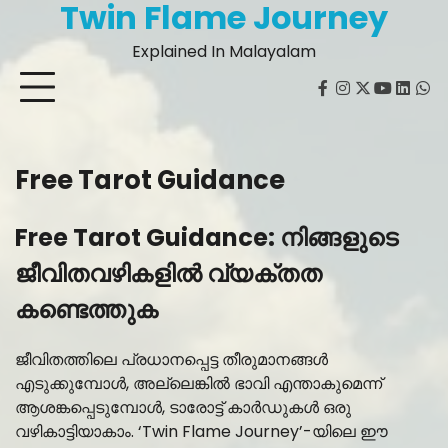
Twin Flame Journey
Skip
to
Explained In Malayalam
content
facebook
instagram
twitter
youtube
Linked
Wh
Free Tarot Guidance
Free Tarot Guidance: നിങ്ങളുടെ
ജീവിതവഴികളിൽ വ്യക്തത
കണ്ടെത്തുക
ജീവിതത്തിലെ പ്രധാനപ്പെട്ട തീരുമാനങ്ങൾ
എടുക്കുമ്പോൾ, അല്ലെങ്കിൽ ഭാവി എന്താകുമെന്ന്
ആശങ്കപ്പെടുമ്പോൾ, ടാരോട്ട് കാർഡുകൾ ഒരു
വഴികാട്ടിയാകാം. ‘Twin Flame Journey’-യിലെ ഈ