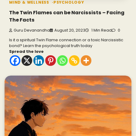
MIND & WELLNESS
PSYCHOLOGY
The Twin Flames can be Narcissists – Facing
The Facts
Guru Devanandha
August 20, 2023
1 Min Read
0
Is it a spiritual Twin Flame connection or a toxic Narcissistic
bond? Learn the psychological truth today
Spread the love