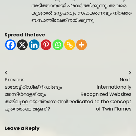
അടിത്തറയായി പ്രവർത്തിക്കുന്നു, അവരെ
കൂടുതൽ സ്നേഹവും സഹകരണവും നിറഞ്ഞ
ബന്ധത്തിലേക്ക് നയിക്കുന്നു.
Spread the love
Post
Previous:
Next:
navigation
ടാരോട്ട് റീഡിങ് റീഡിങ്ങും
Internationally
അസ്‌ട്രോളജിയും
Recognized Websites
തമ്മിലുള്ള വ്യത്യാസങ്ങൾ
Dedicated to the Concept
എന്തൊക്കെ ആണ് ?
of Twin Flames
Leave a Reply