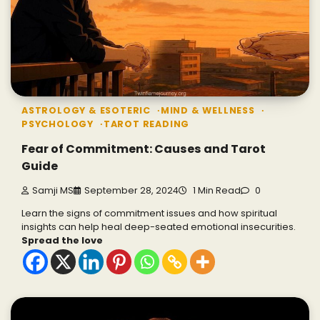
ASTROLOGY & ESOTERIC
MIND & WELLNESS
PSYCHOLOGY
TAROT READING
Fear of Commitment: Causes and Tarot
Guide
Samji MS
September 28, 2024
1 Min Read
0
Learn the signs of commitment issues and how spiritual
insights can help heal deep-seated emotional insecurities.
Spread the love