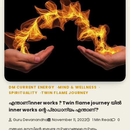
DM CURRENT ENERGY
MIND & WELLNESS
SPIRITUALITY
TWIN FLAME JOURNEY
എന്താണ് inner works ? Twin flame journey യിൽ
inner works ന്റെ പ്രാധാന്യം എന്താണ് ?
Guru Devanandha
November 11, 2022
1 Min Read
0
നമ്മുടെ മനസ്സിന്റെ ഇരുണ്ട സ്വഭാവങ്ങളെ സ്വയം