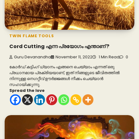
TWIN FLAME TOOLS
Cord Cutting എന്ന പ്രയോഗം എന്താണ് ?
Guru Devanandha
November 11, 2022
1 Min Read
0
കോർഡ് കട്ടിംഗ് ധ്യാനം എങ്ങനെ ചെയ്യാം എന്നത് ഒരു
പ്രധാനമായ പ്രക്രിയയാണ്, ഇത് നിങ്ങളുടെ ജീവിതത്തിൽ
നിന്നുള്ള നെഗറ്റീവ് ഊർജ്ജങ്ങൾ നീക്കം ചെയ്യാൻ
സഹായിക്കുന്നു.
Spread the love