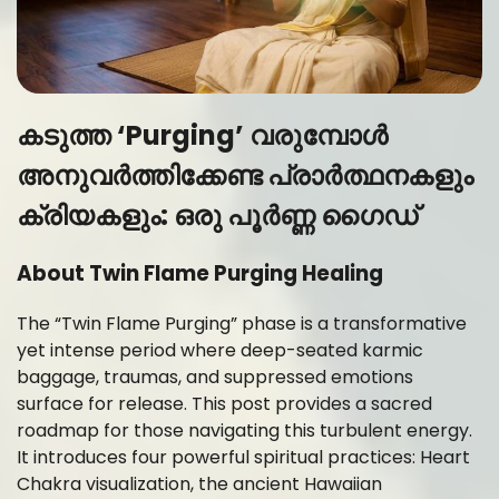
കടുത്ത ‘Purging’ വരുമ്പോൾ
അനുവർത്തിക്കേണ്ട പ്രാർത്ഥനകളും
ക്രിയകളും: ഒരു പൂർണ്ണ ഗൈഡ്
About Twin Flame Purging Healing
The “Twin Flame Purging” phase is a transformative
yet intense period where deep-seated karmic
baggage, traumas, and suppressed emotions
surface for release. This post provides a sacred
roadmap for those navigating this turbulent energy.
It introduces four powerful spiritual practices: Heart
Chakra visualization, the ancient Hawaiian