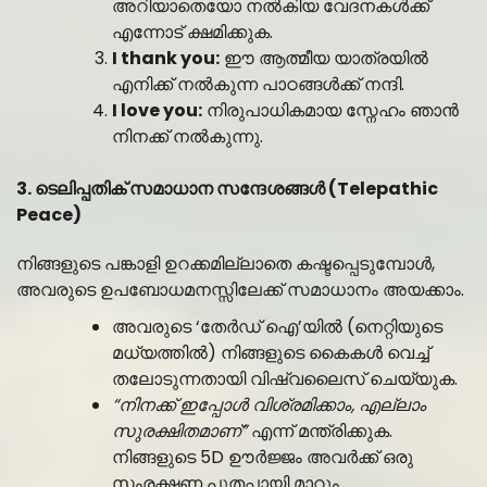
അറിയാതെയോ നൽകിയ വേദനകൾക്ക്
എന്നോട് ക്ഷമിക്കുക.
I thank you:
ഈ ആത്മീയ യാത്രയിൽ
എനിക്ക് നൽകുന്ന പാഠങ്ങൾക്ക് നന്ദി.
I love you:
നിരുപാധികമായ സ്നേഹം ഞാൻ
നിനക്ക് നൽകുന്നു.
3. ടെലിപ്പതിക് സമാധാന സന്ദേശങ്ങൾ (Telepathic
Peace)
നിങ്ങളുടെ പങ്കാളി ഉറക്കമില്ലാതെ കഷ്ടപ്പെടുമ്പോൾ,
അവരുടെ ഉപബോധമനസ്സിലേക്ക് സമാധാനം അയക്കാം.
അവരുടെ ‘തേർഡ് ഐ’യിൽ (നെറ്റിയുടെ
മധ്യത്തിൽ) നിങ്ങളുടെ കൈകൾ വെച്ച്
തലോടുന്നതായി വിഷ്വലൈസ് ചെയ്യുക.
“നിനക്ക് ഇപ്പോൾ വിശ്രമിക്കാം, എല്ലാം
സുരക്ഷിതമാണ്”
എന്ന് മന്ത്രിക്കുക.
നിങ്ങളുടെ 5D ഊർജ്ജം അവർക്ക് ഒരു
സംരക്ഷണ പുതപ്പായി മാറും.