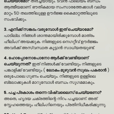
ചെയ്യാമോ?
തീർച്ചയായും. ട്വിൻ ഫ്ലെയിം ബന്ധം
ആത്മീയമാണ്. ഭൗതികമായ സംസാരത്തേക്കാൾ വലിയ
മാറ്റം 5D തലത്തിലുള്ള ഊർജ്ജ കൈമാറ്റത്തിലൂടെ
സംഭവിക്കും.
3. എനിക്ക് സങ്കടം വരുമ്പോൾ ഇത് ചെയ്യാമോ?
പാടില്ല. നിങ്ങൾ ശാന്തമായിരിക്കുമ്പോൾ മാത്രം
ഹീലിംഗ് അയക്കുക. നിങ്ങളുടെ നെഗറ്റീവ് ഊർജ്ജം
അവർക്ക് അസ്വസ്ഥത കൂട്ടാൻ സാധ്യതയുണ്ട്.
4. ഹോപ്പോനോപോനോ ആർക്ക് വേണ്ടിയാണ്
ചെയ്യുന്നത്?
ഇത് നിങ്ങൾക്ക് വേണ്ടിയും നിങ്ങളുടെ
പങ്കാളിക്ക് വേണ്ടിയും (
ലോകം മുഴുവൻ സുഖം പകരാൻ
)
ഒരുപോലെ ഗുണം ചെയ്യും. നിങ്ങളുടെ ഉള്ളിലെ
ബ്ലോക്കുകൾ മാറുമ്പോൾ ബന്ധം സുഗമമാകും.
5. പച്ച പ്രകാശം തന്നെ വിഷ്വലൈസ് ചെയ്യണോ?
അതെ, ഹൃദയ ചക്രത്തിന്റെ നിറം പച്ചയാണ്. അത്
സ്നേഹത്തെയും ഹീലിംഗിനെയും പ്രതിനിധീകരിക്കുന്നു.