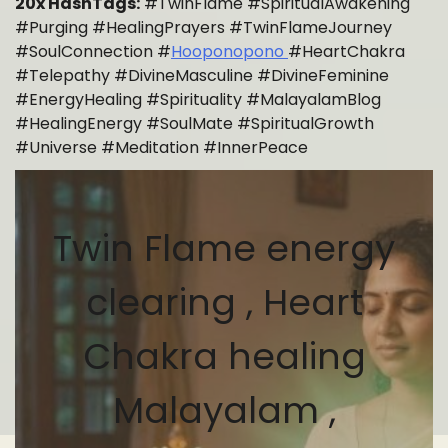
20x HashTags:
#TwinFlame #SpiritualAwakening
#Purging #HealingPrayers #TwinFlameJourney
#SoulConnection #
Hooponopono
#HeartChakra
#Telepathy #DivineMasculine #DivineFeminine
#EnergyHealing #Spirituality #MalayalamBlog
#HealingEnergy #SoulMate #SpiritualGrowth
#Universe #Meditation #InnerPeace
Twin Flame energy
clearing , Heart
Chakra healing
Malayalam ,