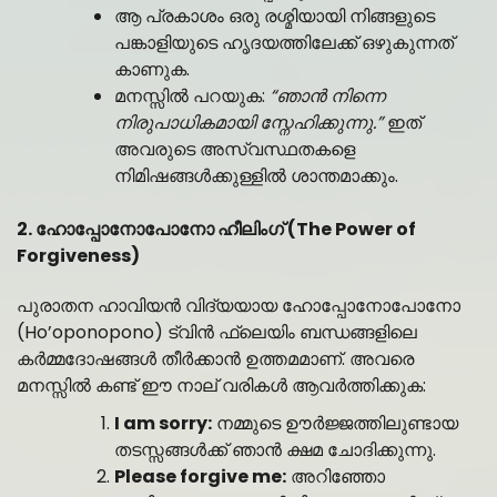
ആ പ്രകാശം ഒരു രശ്മിയായി നിങ്ങളുടെ
പങ്കാളിയുടെ ഹൃദയത്തിലേക്ക് ഒഴുകുന്നത്
കാണുക.
മനസ്സിൽ പറയുക:
“ഞാൻ നിന്നെ
നിരുപാധികമായി സ്നേഹിക്കുന്നു.”
ഇത്
അവരുടെ അസ്വസ്ഥതകളെ
നിമിഷങ്ങൾക്കുള്ളിൽ ശാന്തമാക്കും.
2. ഹോപ്പോനോപോനോ ഹീലിംഗ് (The Power of
Forgiveness)
പുരാതന ഹാവിയൻ വിദ്യയായ ഹോപ്പോനോപോനോ
(Ho’oponopono) ട്വിൻ ഫ്ലെയിം ബന്ധങ്ങളിലെ
കർമ്മദോഷങ്ങൾ തീർക്കാൻ ഉത്തമമാണ്. അവരെ
മനസ്സിൽ കണ്ട് ഈ നാല് വരികൾ ആവർത്തിക്കുക:
I am sorry:
നമ്മുടെ ഊർജ്ജത്തിലുണ്ടായ
തടസ്സങ്ങൾക്ക് ഞാൻ ക്ഷമ ചോദിക്കുന്നു.
Please forgive me:
അറിഞ്ഞോ