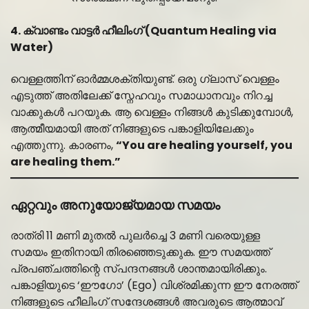
4. ക്വാണ്ടം വാട്ടർ ഹീലിംഗ് (Quantum Healing via
Water)
വെള്ളത്തിന് ഓർമ്മശക്തിയുണ്ട്. ഒരു ഗ്ലാസ് വെള്ളം
എടുത്ത് അതിലേക്ക് സ്നേഹവും സമാധാനവും നിറച്ച
വാക്കുകൾ പറയുക. ആ വെള്ളം നിങ്ങൾ കുടിക്കുമ്പോൾ,
ആത്മീയമായി അത് നിങ്ങളുടെ പങ്കാളിയിലേക്കും
എത്തുന്നു. കാരണം,
“You are healing yourself, you
are healing them.”
ഏറ്റവും അനുയോജ്യമായ സമയം
രാത്രി 11 മണി മുതൽ പുലർച്ചെ 3 മണി വരെയുള്ള
സമയം ഇതിനായി തിരഞ്ഞെടുക്കുക. ഈ സമയത്ത്
പ്രപഞ്ചത്തിന്റെ സ്പന്ദനങ്ങൾ ശാന്തമായിരിക്കും.
പങ്കാളിയുടെ ‘ഈഗോ’ (Ego) വിശ്രമിക്കുന്ന ഈ നേരത്ത്
നിങ്ങളുടെ ഹീലിംഗ് സന്ദേശങ്ങൾ അവരുടെ ആത്മാവ്