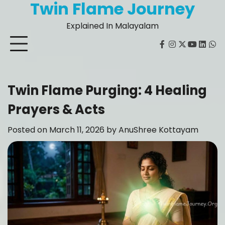
Twin Flame Journey
Skip
to
Explained In Malayalam
content
facebook
instagram
twitter
youtube
Linked
Wh
Twin Flame Purging: 4 Healing
Prayers & Acts
Posted on
March 11, 2026
by
AnuShree Kottayam