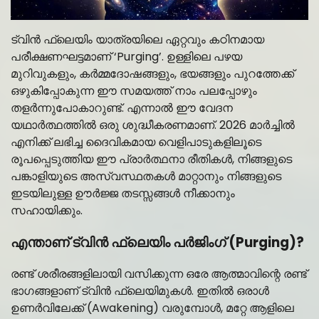
ട്വിൻ ഫ്ലെയിം യാത്രയിലെ ഏറ്റവും കഠിനമായ
പരീക്ഷണഘട്ടമാണ് ‘Purging’. ഉള്ളിലെ പഴയ
മുറിവുകളും, കർമ്മദോഷങ്ങളും, ഭയങ്ങളും പുറത്തേക്ക്
ഒഴുകിപ്പോകുന്ന ഈ സമയത്ത് നാം പലപ്പോഴും
തളർന്നുപോകാറുണ്ട്. എന്നാൽ ഈ വേദന
യഥാർത്ഥത്തിൽ ഒരു ശുദ്ധീകരണമാണ്. 2026 മാർച്ചിൽ
എനിക്ക് ലഭിച്ച ദൈവികമായ വെളിപാടുകളിലൂടെ
രൂപപ്പെടുത്തിയ ഈ പ്രാർത്ഥനാ രീതികൾ, നിങ്ങളുടെ
പങ്കാളിയുടെ അസ്വസ്ഥതകൾ മാറ്റാനും നിങ്ങളുടെ
ഇടയിലുള്ള ഊർജ്ജ തടസ്സങ്ങൾ നീക്കാനും
സഹായിക്കും.
എന്താണ് ട്വിൻ ഫ്ലെയിം പർജിംഗ് (Purging)?
രണ്ട് ശരീരങ്ങളിലായി വസിക്കുന്ന ഒരേ ആത്മാവിന്റെ രണ്ട്
ഭാഗങ്ങളാണ് ട്വിൻ ഫ്ലെയിമുകൾ. ഇതിൽ ഒരാൾ
ഉണർവിലേക്ക് (Awakening) വരുമ്പോൾ, മറ്റേ ആളിലെ