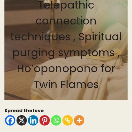
Telepathic
connection
techniques , Spiritual
purging symptoms ,
Ho’oponopono for
Twin Flames
Spread the love