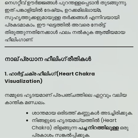
നെഗറ്റീവ് ഊർജ്ജങ്ങൾ പുറന്തള്ളപ്പെടാൻ തുടങ്ങുന്നു.
ഇത് പങ്കാളിയിൽ ദേഷ്യം, ഉറക്കമില്ലായ്മ,
സുഹൃത്തുക്കളുമായുള്ള തർക്കങ്ങൾ എന്നിവയായി
പ്രകടമാകാം. ഈ ഘട്ടത്തിൽ അവരെ നേരിട്ട്
തിരുത്തുന്നതിനേക്കാൾ ഫലം നൽകുക ആത്മീയമായ
ഹീലിംഗാണ്.
നാല് പ്രധാന ഹീലിംഗ് രീതികൾ
1. ഹാർട്ട് ചക്ര ഹീലിംഗ് (Heart Chakra
Visualization)
നമ്മുടെ ഹൃദയമാണ് പ്രപഞ്ചത്തിലെ ഏറ്റവും വലിയ
കാന്തിക മണ്ഡലം.
ശാന്തമായ ഒരിടത്ത് കണ്ണുകൾ അടച്ചിരിക്കുക.
നിങ്ങളുടെ ഹൃദയമധ്യത്തിൽ (Heart
Chakra) തിളങ്ങുന്ന
പച്ച നിറത്തിലുള്ള
ഒരു
പ്രകാശം സങ്കൽപ്പിക്കുക.