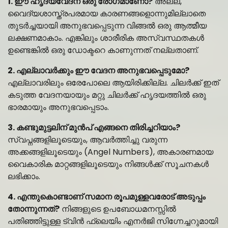
1. ഈ ഹൃദയവേദന ഒരു രോഗമാണോ?
അല്ല,
വൈദ്യശാസ്ത്രപരമായ കാരണങ്ങളൊന്നുമില്ലാതെ
തുടർച്ചയായി അനുഭവപ്പെടുന്ന വിങ്ങൽ ഒരു ആത്മീയ
ലക്ഷണമാകാം. എങ്കിലും ശാരീരിക അസ്വസ്ഥതകൾ
ഉണ്ടെങ്കിൽ ഒരു ഡോക്ടറെ കാണുന്നത് നല്ലതാണ്.
2. എല്ലാവർക്കും ഈ വേദന അനുഭവപ്പെടുമോ?
എല്ലാവരിലും ഒരേപോലെ ആയിരിക്കില്ല. ചിലർക്ക് ഇത്
കടുത്ത വേദനയായും മറ്റു ചിലർക്ക് ഹൃദയത്തിൽ ഒരു
ഭാരമായും അനുഭവപ്പെടാം.
3. കണ്ടുമുട്ടലിന് മുൻപ് എങ്ങനെ തിരിച്ചറിയാം?
സ്വപ്നങ്ങളിലൂടെയും, ആവർത്തിച്ചു വരുന്ന
അക്കങ്ങളിലൂടെയും (Angel Numbers), അകാരണമായ
വൈകാരിക മാറ്റങ്ങളിലൂടെയും നിങ്ങൾക്ക് സൂചനകൾ
ലഭിക്കാം.
4. എന്തുകൊണ്ടാണ് സമാന രൂപമുള്ളവരോട് അടുപ്പം
തോന്നുന്നത്?
നിങ്ങളുടെ ഉപബോധമനസ്സിൽ
പതിഞ്ഞിട്ടുള്ള ട്വിൻ ഫ്ലെയിം എനർജി സിഗ്നേച്ചറുമായി