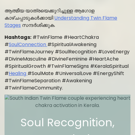
ആത്മീയ യാത്രയെക്കുറിച്ചുള്ള ആഗോള
കാഴ്ചപ്പാടുകൾക്കായി
Understanding Twin Flame
Stages
സന്ദർശിക്കുക.
Hashtags:
#TwinFlame #HeartChakra
#
SoulConnection
#SpiritualAwakening
#TwinFlameJourney #SoulRecognition #LoveEnergy
#DivineMasculine #DivineFeminine #HeartAche
#SpiritualGrowth #TwinFlameSigns #KeralaSpiritual
#
Healing
#SoulMate #UniversalLove #EnergyShift
#TwinFlameSeparation #Awakening
#TwinFlameCommunity.
Soul Recognition,