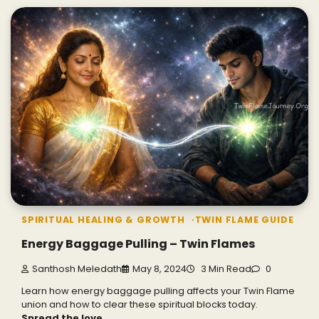
SPIRITUAL HEALING & GROWTH
TWIN FLAME GUIDE
Energy Baggage Pulling – Twin Flames
Santhosh Meledath
May 8, 2024
3 Min Read
0
Learn how energy baggage pulling affects your Twin Flame
union and how to clear these spiritual blocks today.
Spread the love