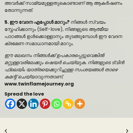
അവർക്ക് സാമ്യമുള്ളതുകൊണ്ടാണ് ആ ആകർഷണം
തോന്നുന്നത്.
5. ഈ വേദന എപ്പോൾ മാറും?
നിങ്ങൾ സ്വയം
സ്നേഹിക്കാനും (Self-love), നിങ്ങളുടെ ആത്മീയ
പാഠങ്ങൾ ഉൾക്കൊള്ളാനും തുടങ്ങുമ്പോൾ ഈ വേദന
ക്രമേണ സമാധാനമായി മാറും.
ഈ ലേഖനം നിങ്ങൾക്ക് ഉപകാരപ്പെട്ടുവെങ്കിൽ
മറ്റുള്ളവരിലേക്കും ഷെയർ ചെയ്യുക. നിങ്ങളുടെ ട്വിൻ
ഫ്ലെയിം യാത്രയെക്കുറിച്ചുള്ള സംശയങ്ങൾ താഴെ
കമന്റ് ചെയ്യാവുന്നതാണ്.
www.twinflamejourney.org
Spread the love
Post