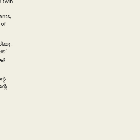
 twin
ents,
 of
്കൂ .
ക്
ചു
്റെ
്റെ