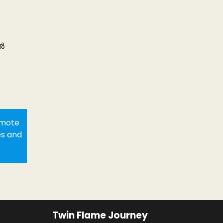
ിൽ
romote
es and
Twin Flame Journey