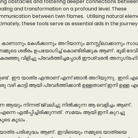
ming obstacles and fostering deeper connections between
aling and transformation on a profound level. These
ommunication between twin flames. Utilising natural elem
timately, these tools serve as essential aids in the journey
േ കാണാനും കേൾക്കാനും അറിയാനും മനസ്സിലാക്കാനും സാധിക
ുടെ ശരീരം ഉപയോഗിച്ച് കൊണ്ടിരിക്കുക ആണ് . ഭൂമി ദേവിക്
രഞ്ഞു വിളിച്ചു പ്രവർത്തിച്ചപ്പോൾ ഈശ്വരൻ അനുഗ്രഹിച്
്ട് . ഈ യാത്ര എന്താണ് എന്ന് ഞാൻ അറിയുന്നു . ഇനി എന
രു വഴി കാട്ടി ആയി പ്രവർത്തിക്കാൻ ഉള്ളതാണ് ഇനി ഉള്ള എന
ആയും നിന്നത് ജ്വലിച്ചു നിൽക്കുന്ന ആ വെളിച്ചം ആണ് .
്നെ ഏൽപ്പിച്ചിരിക്കുന്നത് . സമയം ആയി ഇനി കുറച്ചു
ൂടെ കൂടാം .
യാത്ര പരിശുദ്ധം ആണ് . ഇവിടെയും നമ്മുടെ യാത്രയെ