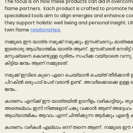
The focus is on how these products can aid in overco
flame partners. Each product is crafted to promote he
specialised tools aim to align energies and enhance c
they support holistic well being and personal insight. Ul
twin flame
relationships
.
നമ്മുടെ ഈ യാത്ര നമുക്ക് നമുക്കും ഈശ്വരനും മാത്രമ
ഇതൊരു ആധ്യാത്മിക യാത്ര ആണ് . ഈശ്വരൻ നേരിട്ട് നമ്മ
മനുഷ്യനെ കൊണ്ടുള്ള ദുരിതം സഹിക്ക വയ്യാതെ വന്നു ക
കിട്ടിയ ജന്മം ആണ് നമ്മുടേത് .
നമുക്ക് ഇവിടെ കുറെ ഏറെ ചെയ്യാൻ ചെയ്ത് തീർക്കാൻ ഉണ
പിറകിൽ ഒരുപാട് പേര് വരാൻ ഉണ്ട് . അവർക്കൊക്കെ ഉള്ള ഒ
ജന്മം .
കാരണം എനിക്ക് ഈ യാത്രയിൽ ഉടനീളം വഴികാട്ടിയും തുണ 
അതെല്ലാം ഇനി നിങ്ങളോട് പങ്കു വക്കാൻ ആണ് അദ്ദേഹം എന
ആധ്യാത്മികം ആവാം എന്ന് ചിന്തിക്കുന്ന ആർക്കും എന്റെ ക
കാരണം വഴികൾ എല്ലാം ഒന്ന് തന്നെ ആണ് . നമ്മുടെ ഈ 