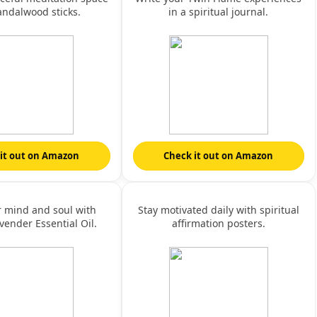
andalwood sticks.
in a spiritual journal.
it out on Amazon
Check it out on Amazon
r mind and soul with
Stay motivated daily with spiritual
vender Essential Oil.
affirmation posters.