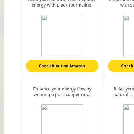
energy with Black Tourmaline.
with S
Check it out on Amazon
Check 
Enhance your energy flow by
Relax you
wearing a pure copper ring.
natural La