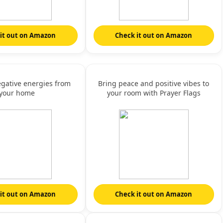
it out on Amazon
Check it out on Amazon
negative energies from
Bring peace and positive vibes to
your home
your room with Prayer Flags
it out on Amazon
Check it out on Amazon