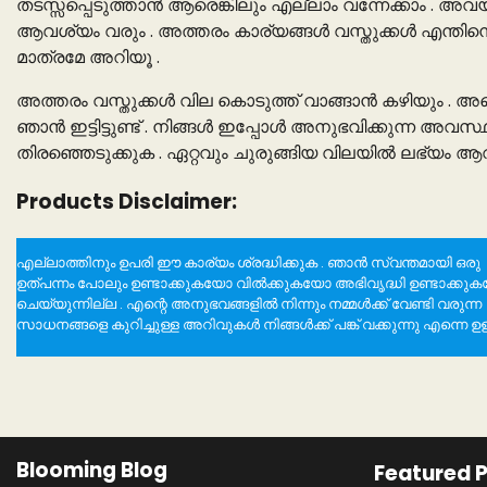
തടസ്സപ്പെടുത്താൻ ആരെങ്കിലും എല്ലാം വന്നേക്കാം . അവ
ആവശ്യം വരും . അത്തരം കാര്യങ്ങൾ വസ്തുക്കൾ എന്തിനെല
മാത്രമേ അറിയൂ .
അത്തരം വസ്തുക്കൾ വില കൊടുത്ത് വാങ്ങാൻ കഴിയും . അ
ഞാൻ ഇട്ടിട്ടുണ്ട് . നിങ്ങൾ ഇപ്പോൾ അനുഭവിക്കുന്ന അവ
തിരഞ്ഞെടുക്കുക . ഏറ്റവും ചുരുങ്ങിയ വിലയിൽ ലഭ്യം ആവാൻ
Products Disclaimer:
എല്ലാത്തിനും ഉപരി ഈ കാര്യം ശ്രദ്ധിക്കുക . ഞാൻ സ്വന്തമായി ഒരു
ഉത്പന്നം പോലും ഉണ്ടാക്കുകയോ വിൽക്കുകയോ അഭിവൃദ്ധി ഉണ്ടാക്കു
ചെയ്യുന്നില്ല . എന്റെ അനുഭവങ്ങളിൽ നിന്നും നമ്മൾക്ക് വേണ്ടി വരുന്ന
സാധനങ്ങളെ കുറിച്ചുള്ള അറിവുകൾ നിങ്ങൾക്ക് പങ്ക് വക്കുന്നു എന്നെ ഉള്
Blooming Blog
Featured 