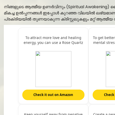
നിങ്ങളുടെ ആത്മീയ ഉണർവിനും (Spiritual Awakening) 
മികച്ച ഉൽപ്പന്നങ്ങൾ ഇപ്പോൾ കുറഞ്ഞ വിലയിൽ ലഭ്യമാണ്
പ്രക്രിയയിൽ തുണയാകുന്ന ക്രിസ്റ്റലുകളും മറ്റ് ആത്മീയ 
To attract more love and healing
To get bette
energy, you can use a Rose Quartz
mental stres
Crystal.
Check it out on Amazon
Check 
Keep yourself away from negative
Create a pea