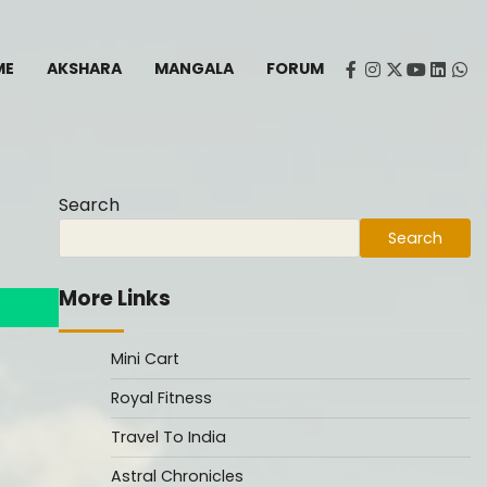
ME
AKSHARA
MANGALA
FORUM
facebook
instagram
twitter
youtube
Linked
Wh
Search
Search
More Links
Mini Cart
Royal Fitness
Travel To India
Astral Chronicles