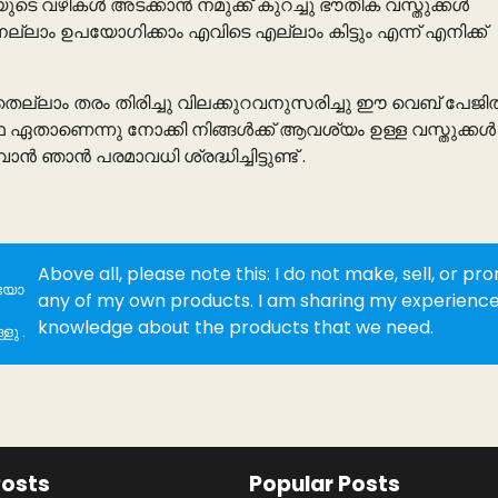
യുടെ വഴികൾ അടക്കാൻ നമുക്ക് കുറച്ചു ഭൗതിക വസ്തുക്കൾ
്ലാം ഉപയോഗിക്കാം എവിടെ എല്ലാം കിട്ടും എന്ന് എനിക്ക്
തെല്ലാം തരം തിരിച്ചു വിലക്കുറവനുസരിച്ചു ഈ വെബ് പേജ
സ്ഥ ഏതാണെന്നു നോക്കി നിങ്ങൾക്ക് ആവശ്യം ഉള്ള വസ്തുക്കൾ
 ഞാൻ പരമാവധി ശ്രദ്ധിച്ചിട്ടുണ്ട് .
Above all, please note this: I do not make, sell, or p
കയോ
any of my own products. I am sharing my experienc
knowledge about the products that we need.
ളു .
Posts
Popular Posts