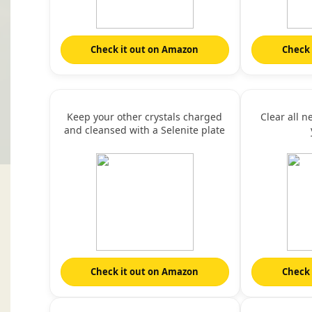
Check it out on Amazon
Check 
Keep your other crystals charged
Clear all 
and cleansed with a Selenite plate
Check it out on Amazon
Check 