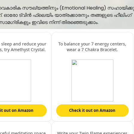
വൈകാരിക സൗഖ്യത്തിനും (Emotional Healing) സഹായിക്കു
. ഓരോ ട്വിൻ ഫ്ലെയിം യാത്രക്കാരനും തങ്ങളുടെ ഹീലിംഗ്
സാമഗ്രികളും ഇവിടെ നിന്ന് തിരഞ്ഞെടുക്കാം.
r sleep and reduce your
To balance your 7 energy centers,
s, try Amethyst Crystal.
wear a 7 Chakra Bracelet.
it out on Amazon
Check it out on Amazon
ceful meditation space
Write your Twin Flame experiences