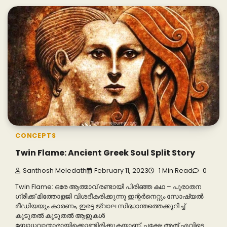
CONCEPTS
Twin Flame: Ancient Greek Soul Split Story
Santhosh Meledath
February 11, 2023
1 Min Read
0
Twin Flame: ഒരേ ആത്മാവ് രണ്ടായി പിരിഞ്ഞ കഥ – പുരാതന
ഗ്രീക്ക് മിത്തോളജി വിശദീകരിക്കുന്നു ഇന്റർനെറ്റും സോഷ്യൽ
മീഡിയയും കാരണം, ഇരട്ട ജ്വാല സിദ്ധാന്തത്തെക്കുറിച്ച്
കൂടുതൽ കൂടുതൽ ആളുകൾ
ബോധവാന്മാരായിക്കൊണ്ടിരിക്കുകയാണ്, പക്ഷേ അത് എവിടെ