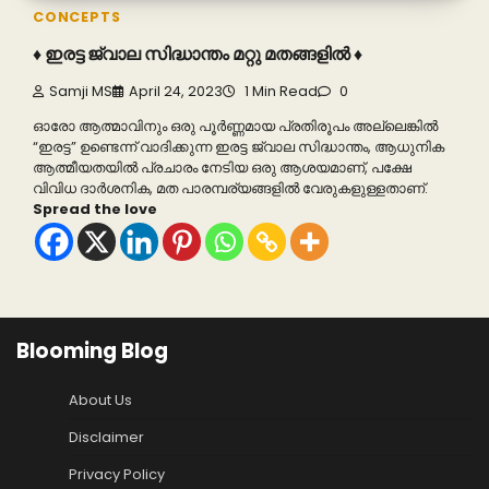
CONCEPTS
♦️ ഇരട്ട ജ്വാല സിദ്ധാന്തം മറ്റു മതങ്ങളിൽ ♦️
Samji MS
April 24, 2023
1 Min Read
0
ഓരോ ആത്മാവിനും ഒരു പൂർണ്ണമായ പ്രതിരൂപം അല്ലെങ്കിൽ
“ഇരട്ട” ഉണ്ടെന്ന് വാദിക്കുന്ന ഇരട്ട ജ്വാല സിദ്ധാന്തം, ആധുനിക
ആത്മീയതയിൽ പ്രചാരം നേടിയ ഒരു ആശയമാണ്, പക്ഷേ
വിവിധ ദാർശനിക, മത പാരമ്പര്യങ്ങളിൽ വേരുകളുള്ളതാണ്.
Spread the love
Blooming Blog
About Us
Disclaimer
Privacy Policy