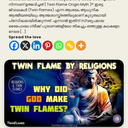
നിന്നാണ് ഉത്ഭവിച്ചത് ( Twin Flame Origin Myth )? ഇരട്ട
ജ്വാലകൾ (Twin Flames) എന്ന ആശയം ആധുനിക
ആത്മീയതയിലും ആത്മശാസ്ത്രത്തിലുമാണ് കൂടുതലായി
പ്രസിദ്ധമായിരിക്കുന്നത്. എന്നാൽ ഇതിന് സ്വരൂപമായ
ഒരേപോലെ ഗ്രീക്ക് പുരാണങ്ങളിലോ തികച്ചും ഒത്തുള്ള കഥകളോ
നേരെ […]
Spread the love