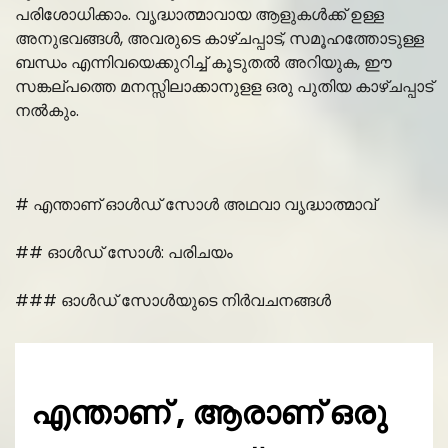
പരിശോധിക്കാം. വൃദ്ധാത്മാവായ ആളുകൾക്ക് ഉള്ള
അനുഭവങ്ങൾ, അവരുടെ കാഴ്ചപ്പാട്, സമൂഹത്തോടുള്ള
ബന്ധം എന്നിവയെക്കുറിച്ച് കൂടുതൽ അറിയുക, ഈ
സങ്കല്പത്തെ മനസ്സിലാക്കാനുളള ഒരു പുതിയ കാഴ്ചപ്പാട്
നൽകും.
# എന്താണ് ഓൾഡ് സോൾ അഥവാ വൃദ്ധാത്മാവ്
## ഓൾഡ് സോൾ: പരിചയം
### ഓൾഡ് സോൾയുടെ നിർവചനങ്ങൾ
എന്താണ് , ആരാണ് ഒരു