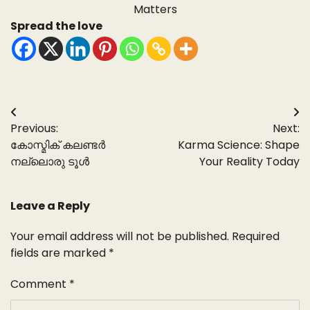
Spread the love
Post
Previous:
Next:
navigation
കോസ്മിക് കലണ്ടർ
Karma Science: Shape
നല്ലൊരു ടൂൾ
Your Reality Today
Leave a Reply
Your email address will not be published.
Required
fields are marked
*
Comment
*