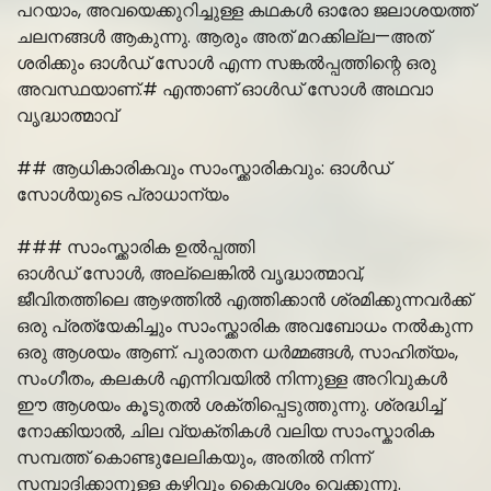
പറയാം, അവയെക്കുറിച്ചുള്ള കഥകൾ ഓരോ ജലാശയത്ത്
ചലനങ്ങൾ ആകുന്നു. ആരും അത് മറക്കില്ല—അത്
ശരിക്കും ഓൾഡ് സോൾ എന്ന സങ്കൽപ്പത്തിന്റെ ഒരു
അവസ്ഥയാണ്.# എന്താണ് ഓൾഡ് സോൾ അഥവാ
വൃദ്ധാത്മാവ്
## ആധികാരികവും സാംസ്ക്കാരികവും: ഓൾഡ്
സോൾയുടെ പ്രാധാന്യം
### സാംസ്ക്കാരിക ഉൽപ്പത്തി
ഓൾഡ് സോൾ, അല്ലെങ്കിൽ വൃദ്ധാത്മാവ്,
ജീവിതത്തിലെ ആഴത്തിൽ എത്തിക്കാന്‍ ശ്രമിക്കുന്നവർക്ക്
ഒരു പ്രത്യേകിച്ചും സാംസ്ക്കാരിക അവബോധം നൽകുന്ന
ഒരു ആശയം ആണ്. പുരാതന ധർമ്മങ്ങൾ, സാഹിത്യം,
സംഗീതം, കലകൾ എന്നിവയിൽ നിന്നുള്ള അറിവുകൾ
ഈ ആശയം കൂടുതൽ ശക്തിപ്പെടുത്തുന്നു. ശ്രദ്ധിച്ച്
നോക്കിയാൽ, ചില വ്യക്തികൾ വലിയ സാംസ്കാരിക
സമ്പത്ത് കൊണ്ടുലേലികയും, അതിൽ നിന്ന്
സമ്പാദിക്കാനുള്ള കഴിവും കൈവശം വെക്കുന്നു.