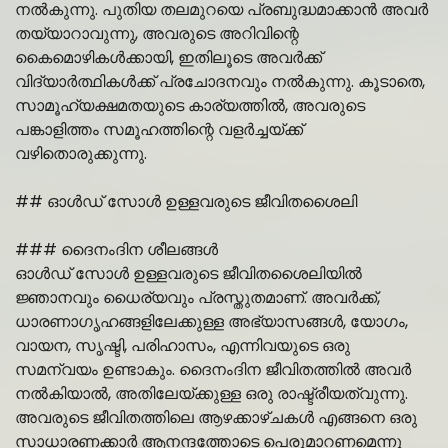
നൽകുന്നു. പുതിയ തലമുറയെ പ്രബുദ്ധമാക്കാൻ അവർ
തയ്യാറാവുന്നു, അവരുടെ അറിവിന്റെ
കൈമൊഴികൾക്കായി, ഇതിലൂടെ അവർക്ക്
വിദ്യാർത്ഥികൾക്ക് പ്രചോദനവും നൽകുന്നു. കൂടാതെ,
സാമൂഹ്യക്ഷമതയുടെ കാര്യത്തിൽ, അവരുടെ
പങ്കാളിത്തം സമൂഹത്തിന്റെ വളർച്ചയ്ക്ക്
വഴിതൊരുക്കുന്നു.
## ഓൾഡ് സോൾ ഉള്ളവരുടെ ജീവിതശൈലി
### ദൈനംദിന ശീലങ്ങൾ
ഓൾഡ് സോൾ ഉള്ളവരുടെ ജീവിതശൈലിയിൽ
ജ്ഞാനവും ധൈര്യവും പ്രസ്തുതമാണ്. അവർക്ക്,
ധാരണാഗൃഹങ്ങളിലേക്കുള്ള അഭ്യാസങ്ങൾ, യോഗം,
വായന, സൃഷ്ടി, പരിഹാസം, എന്നിവയുടെ ഒരു
സമന്വയം ഉണ്ടാകും. ദൈനംദിന ജീവിതത്തിൽ അവർ
നൽകിയാൽ, അതിലേയ്ക്കുള്ള ഒരു രാഷ്ട്രീയത്വുന്നു.
അവരുടെ ജീവിതത്തിലെ ആഴക്കാഴ്ചകൾ എങ്ങനെ ഒരു
സാധാരണക്കാർ ആനന്ദത്തോടെ പെരുമാറണമെന്നു