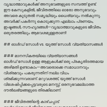
വൃദ്ധാത്മാവുകൾക്ക് അനുഭവങ്ങളുടെ സമ്പത്ത് ഉണ്ട്.
ഈ കേസുകളിൽ, ജീവിതത്തിലെ ഓരോ അനുഭവവും
അവരെ കൂടുതൽ സമൃദ്ധിയും ധൈര്യവും നൽകുന്നു.
അവർക്ക് പകർന്നു കൊടുക്കുന്ന എല്ലാം പ്രണയം,
ഇഷ്ടങ്ങൾ, സൗഹൃദങ്ങൾ—വൃദ്ധാത്മാവുകളുടെ ജീവിതം
ഒരുതരത്തിലും ആവേശമുള്ളതാണ്!
## ഓൾഡ് സോൾ vs. യൂത്ത് സോൾ: വ്യത്യാസങ്ങൾ
### മാനസികതയിലെ വ്യത്യാസങ്ങൾ
ഓൾഡ് സോൾ ഉള്ള ആളുകൾക്ക് ഒരു പ്രകൃതിദത്തമായ
അഴിമതി ഉണ്ടാകാം—അവരൊക്കെ സമാധാനവും
വിശ്രമവും പകരുന്നതിന് നല്ല വിധം
ശ്രമിക്കുന്നവരാണ്. മറുവശത്ത്, യൂത്ത് സോൾ
വിശേഷിപ്പിക്കപ്പെട്ടവരുടെ മനസ്സ്, ഒരനുഭവമല്ലാത്ത
ദൗൽലഭ്യങ്ങളുടെ തിരക്കിലാണ്.
### ജീവിതത്തിന്റെ കാഴ്ചപ്പാട്