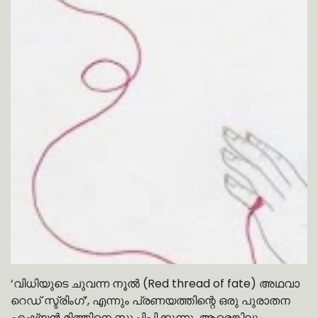
‘വിധിയുടെ ചുവന്ന നൂൽ (Red thread of fate) അഥവാ
റെഡ് സ്ട്രിംഗ്’, എന്നും പ്രണയത്തിന്റെ ഒരു പുരാതന
ഏഷ്യൻ മിത്തിനെ സൂചിപ്പിക്കുന്നു. ആരെങ്കിലും