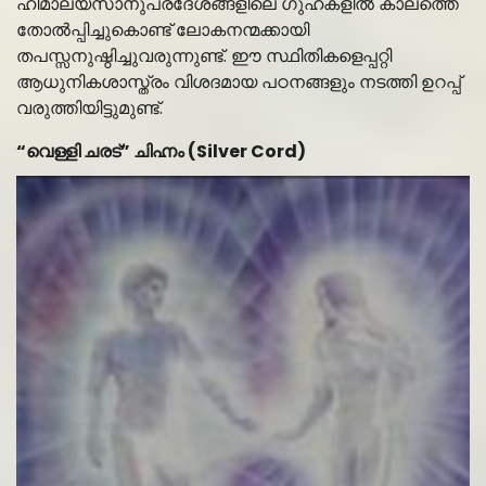
ഹിമാലയസാനുപ്രദേശങ്ങളിലെ ഗുഹകളില്‍ കാലത്തെ
തോല്‍പ്പിച്ചുകൊണ്ട് ലോകനന്മക്കായി
തപസ്സനുഷ്ഠിച്ചുവരുന്നുണ്ട്. ഈ സ്ഥിതികളെപ്പറ്റി
ആധുനികശാസ്ത്രം വിശദമായ പഠനങ്ങളും നടത്തി ഉറപ്പ്
വരുത്തിയിട്ടുമുണ്ട്.
“വെള്ളി ചരട്” ചിഹ്നം (Silver Cord)