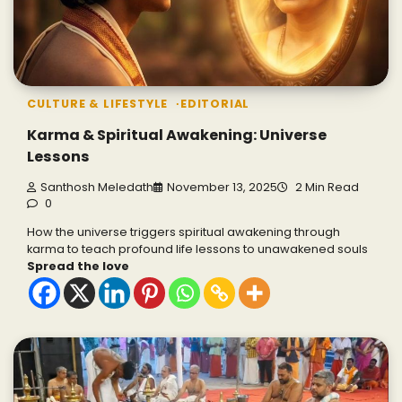
CULTURE & LIFESTYLE
EDITORIAL
Karma & Spiritual Awakening: Universe
Lessons
Santhosh Meledath
November 13, 2025
2 Min Read
0
How the universe triggers spiritual awakening through
karma to teach profound life lessons to unawakened souls
Spread the love