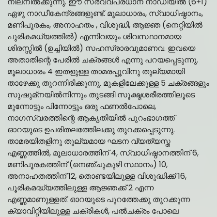
നിലനില്‍ക്കുന്നു. ഈ സര്‍വ്വപ്രധാന നാഡിയില്‍ (6+1)
ഏഴു നാഡീകേന്ദ്രങ്ങളുണ്ട്. മൂലാധാരം, സ്വാധിഷ്ഠാനം,
മണിപൂരകം, അനാഹതം , വിശുദ്ധി, ആജ്ഞ (നെറ്റിയില്‍
പുരികമധ്യത്തില്‍) എന്നിവയും ശിവസ്ഥാനമായ
ശിരസ്സില്‍ (ഉച്ചിയില്‍) സഹസ്രാരവുമാണവ. ഇവയെ
അതാതിന്റെ പേരില്‍ ചക്രങ്ങള്‍ എന്നു പറയപ്പെടുന്നു.
മൂലാധാരം 4 ഇതളുള്ള താമരപ്പൂവിനു തുല്യമായി
താഴേക്കു തുറന്നിരിക്കുന്നു. മുകളിലേക്കുള്ള 5 ചക്രങ്ങളും
സുഷുമ്‌നയില്‍നിന്നും തുടങ്ങി സൂക്ഷ്മശരീരത്തിലൂടെ
മുന്നോട്ടും പിന്നോട്ടും ഒരു ഫണല്‍പോലെ,
നാഗസ്വരത്തിന്റെ ആകൃതിയില്‍ പുറംഭാഗത്ത്
ഓറയുടെ ഉപരിതലത്തിേലക്കു തുറക്കപ്പെടുന്നു.
താമരയിതളിനു തുല്യമായ ഘടന വ്യത്യസ്ത
എണ്ണത്തില്‍, മൂലാധാരത്തിന് 4, സ്വാധിഷ്ഠാനത്തിന് 6,
മണിപൂരകത്തിന് (നെഞ്ചുകുഴി സ്ഥാനം) 10,
അനാഹതത്തിന് 12, തൊണ്ടയിലുള്ള വിശുദ്ധിക്ക് 16,
പൂരികമദ്ധ്യത്തിലുള്ള ആജ്ഞക്ക് 2 എന്ന
എണ്ണമാണുള്ളത്. ഓറയുടെ പുറത്തേക്കു തുറക്കുന്ന
ക്യാവിറ്റിയിലുള്ള ചക്രികള്‍, പല്‍ചക്രം പോലെ