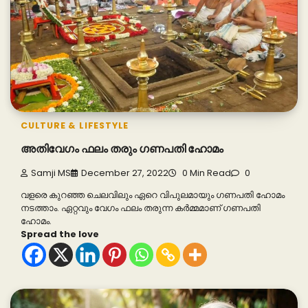
CULTURE & LIFESTYLE
അതിവേഗം ഫലം തരും ഗണപതി ഹോമം
Samji MS
December 27, 2022
0 Min Read
0
വളരെ കുറഞ്ഞ ചെലവിലും ഏറെ വിപുലമായും ഗണപതി ഹോമം
നടത്താം. ഏറ്റവും വേഗം ഫലം തരുന്ന കര്‍മ്മമാണ് ഗണപതി
ഹോമം.
Spread the love