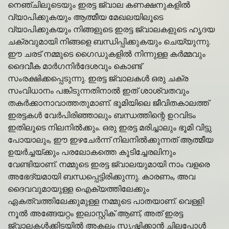
നെഞ്ചിലൂടെയും ഇരട്ട ജ്വാല കണക്ഷനുകളിൽ
വ്യാപിക്കുകയും ആത്മീയ മേഖലയിലൂടെ
വ്യാപിക്കുകയും നിങ്ങളുടെ ഇരട്ട ജ്വാലകളുടെ ഹൃദയ
ചക്രവുമായി നിങ്ങളെ ബന്ധിപ്പിക്കുകയും ചെയ്യുന്നു.
ഈ ചരട് നമ്മുടെ ഗൈഡുകളിൽ നിന്നുള്ള കർമ്മവും
ദൈവീക മാർഗനിർദേശവും കൊണ്ട്
സംരക്ഷിക്കപ്പെടുന്നു. ഇരട്ട ജ്വാലകൾ ഒരു ചക്ര
സംവിധാനം പങ്കിടുന്നതിനാൽ ഇത് ശാശ്വതവും
തകർക്കാനാവാത്തതുമാണ്. ഭൂമിയിലെ ജീവിതകാലത്ത്
ഇരട്ടകൾ വേർപിരിഞ്ഞാലും ബന്ധത്തിന്റെ ഉറവിടം
ഇതിലൂടെ നിലനിൽക്കും. ഒരു ഇരട്ട മരിച്ചാലും ഭൂമി വിട്ടു
പോയാലും, ഈ ഇഴചേർന്ന് നിലനിൽക്കുന്നത് ആത്മീയ
ഉയർച്ചയ്ക്കും പരലോകത്തെ കൂടിച്ചേരലിനും
വേണ്ടിയാണ്. നമ്മുടെ ഇരട്ട ജ്വാലയുമായി നാം വളരെ
അഭേദ്യമായി ബന്ധപ്പെട്ടിരിക്കുന്നു. കാരണം, അവ
ദൈവവുമായുള്ള ഐക്യത്തിലേക്കും
ഏകത്വത്തിലേക്കുമുള്ള നമ്മുടെ പാതയാണ്. വെള്ളി
നൂൽ അങ്ങേയറ്റം ഇലാസ്റ്റിക് ആണ്, അത് ഇരട്ട
ജ്വാലകൾക്കിടയിൽ അകലം സൃഷ്ടിക്കാൻ ചിലപ്പോൾ