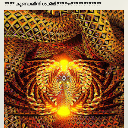
???? കുണ്ഡലീനി ശക്തി ????✨????????️????