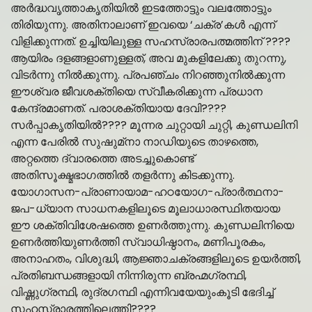
അര്‍ദ്ധവൃത്താകൃതിയില്‍ ഇടത്തോട്ടും വലത്തോട്ടും
തിരിയുന്നു. അതിനാലാണ് ഇവയെ ‘ചക്ര’കള്‍ എന്ന്
വിളിക്കുന്നത്. ഉച്ചിയിലുള്ള സഹസ്രാരപത്മത്തിന് ????
ആയിരം ദളങ്ങളാണുള്ളത്, അവ മുകളിലേക്കു തുറന്നു,
വിടര്‍ന്നു നില്‍ക്കുന്നു. പ്രപഞ്ചം നിറഞ്ഞുനില്‍ക്കുന്ന
ഈശ്വര ജീവശക്തിയെ സ്വീകരിക്കുന്ന പ്രധാന
കേന്ദ്രമാണത്. പരാശക്തിയായ ദേവി????
സര്‍പ്പാകൃതിയില്‍???? മൂന്നര ചുറ്റായി ചുറ്റി, കുണ്ഡലിനി
എന്ന പേരില്‍ സുഷുമ്‌നാ നാഡിയുടെ താഴത്തെ,
അറ്റത്തെ ദ്വാരത്തെ അടച്ചുകൊണ്ട്
അതിസൂക്ഷ്മഭാഗത്തില്‍ തളര്‍ന്നു കിടക്കുന്നു.
യോഗാസന-പ്രാണായാമ-ഹഠയോഗ-പ്രാര്‍ത്ഥനാ-
ജപ-ധ്യാന സാധനകളിലൂടെ മൂലാധാരസ്ഥിതയായ
ഈ ശക്തിവിശേഷത്തെ ഉണര്‍ത്തുന്നു. കുണ്ഡലിനിയെ
ഉണര്‍ത്തിയുണര്‍ത്തി സ്വാധിഷ്ഠാനം, മണിപൂരകം,
അനാഹതം, വിശുദ്ധി, ആജ്ഞാചക്രങ്ങളിലൂടെ ഉയര്‍ത്തി,
പ്രതിബന്ധങ്ങളായി നിന്നിരുന്ന ബ്രഹ്മഗ്രന്ഥി,
വിഷ്ണുഗ്രന്ഥി, രുദ്രഗന്ഥി എന്നിവയേയുംകൂടി ഭേദിച്ച്
സഹസ്രാരത്തിലെത്തി????