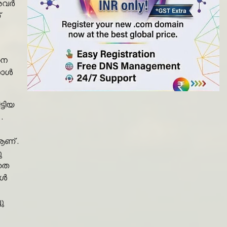
 അവർ
്
നെ
്കാൾ
്ടിയ
.
ആണ് .
ു
ാതെ
കൾ
ു