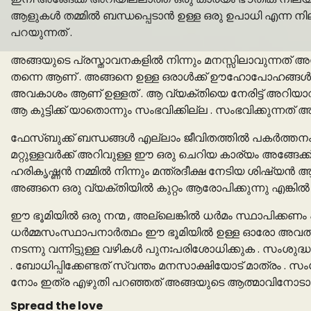
ആളുകൾ തമ്മിൽ ബന്ധപ്പെടാൻ ഉള്ള ഒരു ഉപാധി എന്ന നി
പറയുന്നത് .
അങ്ങയുടെ പ്രസ്താവനകളിൽ നിന്നും മനസ്സിലാവുന്നത് അങ്
തന്നെ ആണ് . അങ്ങനെ ഉള്ള ഒരാൾക്ക് ഊഹോപോഹങ്ങൾ വ
അവകാശം ആണ് ഉള്ളത് . ആ വ്യക്തിയെ നേരിട്ട് അറിയാ
ആ കുട്ടിക്ക് യാതൊന്നും സംഭവിക്കില്ല . സംഭവിക്കുന്നത് അങ്
ഫേസ്‌ബുക്ക് ബന്ധങ്ങൾ എല്ലാം ജീവിതത്തിൽ പകർത്തന
മറ്റുള്ളവർക്ക് അറിവുള്ള ഈ ഒരു ചെറിയ കാര്യം അങ്ങേക
ഹരികൃഷ്ണൻ നമ്മിൽ നിന്നും മന്ത്രദീക്ഷ നേടിയ ശിഷ്യ
അങ്ങനെ ഒരു വ്യക്തിയിൽ കുറ്റം ആരോപിക്കുന്നു എങ്കിൽ
ഈ ഭൂമിയിൽ ഒരു നന്മ , അല്ലെങ്കിൽ ധർമം സ്ഥാപിക്കണം എ
ധർമ്മസംസ്ഥാപനാർത്ഥം ഈ ഭൂമിയിൽ ഉള്ള ഓരോ അവതാരങ്ങൾ
നടന്നു വന്നിട്ടുള്ള വഴികൾ പുനഃപരിശോധിക്കുക . സംശു
. ബോധിപ്പിക്കേണ്ടത് സ്വന്തം മനസാക്ഷിയോട് മാത്രം . 
നോം ഇത്ര എഴുതി പറഞ്ഞത് അങ്ങയുടെ ആത്മാവിനോടാണു
Spread the love