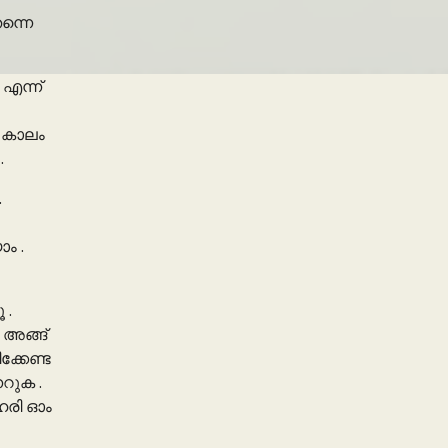
ന്നെ
എന്ന്
 കാലം
.
.
ം .
 .
 അങ്ങ്
്കേണ്ട
റുക .
ഹരി ഓം