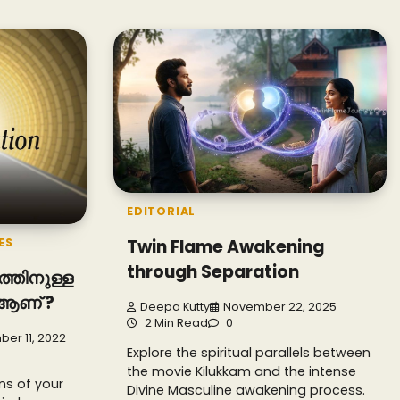
EDITORIAL
ES
Twin Flame Awakening
through Separation
്തിനുള്ള
 ആണ് ?
Deepa Kutty
November 22, 2025
2 Min Read
0
er 11, 2022
Explore the spiritual parallels between
the movie Kilukkam and the intense
ns of your
Divine Masculine awakening process.