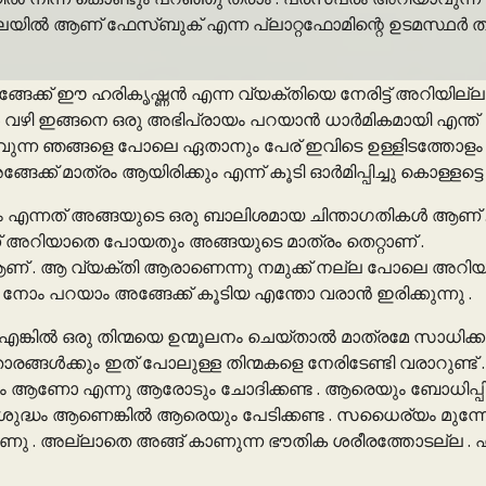
ലയിൽ ആണ് ഫേസ്‌ബുക് എന്ന പ്ലാറ്റഫോമിന്റെ ഉടമസ്ഥർ ത
ങേക്ക് ഈ ഹരികൃഷ്ണൻ എന്ന വ്യക്തിയെ നേരിട്ട് അറിയില്ല 
ഴി ഇങ്ങനെ ഒരു അഭിപ്രായം പറയാൻ ധാർമികമായി എന്ത്
വുന്ന ഞങ്ങളെ പോലെ ഏതാനും പേര് ഇവിടെ ഉള്ളിടത്തോളം
ങേക്ക് മാത്രം ആയിരിക്കും എന്ന് കൂടി ഓർമിപ്പിച്ചു കൊള്ളട്ടെ 
ം എന്നത് അങ്ങയുടെ ഒരു ബാലിശമായ ചിന്താഗതികൾ ആണ് 
്ക് അറിയാതെ പോയതും അങ്ങയുടെ മാത്രം തെറ്റാണ് .
ൻ ആണ് . ആ വ്യക്തി ആരാണെന്നു നമുക്ക് നല്ല പോലെ അറിയാ
 നോം പറയാം അങ്ങേക്ക് കൂടിയ എന്തോ വരാൻ ഇരിക്കുന്നു .
ങ്കിൽ ഒരു തിന്മയെ ഉന്മൂലനം ചെയ്‌താൽ മാത്രമേ സാധിക്കൂ
ക്കും ഇത് പോലുള്ള തിന്മകളെ നേരിടേണ്ടി വരാറുണ്ട് .
ദ്ധം ആണോ എന്നു ആരോടും ചോദിക്കണ്ട . ആരെയും ബോധിപ്പിക
സംശുദ്ധം ആണെങ്കിൽ ആരെയും പേടിക്കണ്ട . സധൈര്യം മുന്നേ
 . അല്ലാതെ അങ്ങ് കാണുന്ന ഭൗതിക ശരീരത്തോടല്ല . 