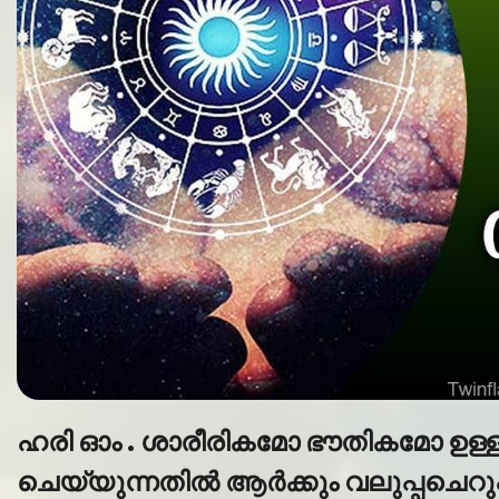
ഹരി ഓം . ശാരീരികമോ ഭൗതികമോ ഉള്ള
ചെയ്യുന്നതിൽ ആർക്കും വലുപ്പചെറുപ