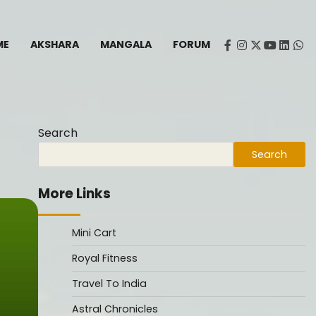
ME
AKSHARA
MANGALA
FORUM
facebook
instagram
twitter
youtube
Linked
Wh
Search
Search
More Links
Mini Cart
Royal Fitness
Travel To India
Astral Chronicles