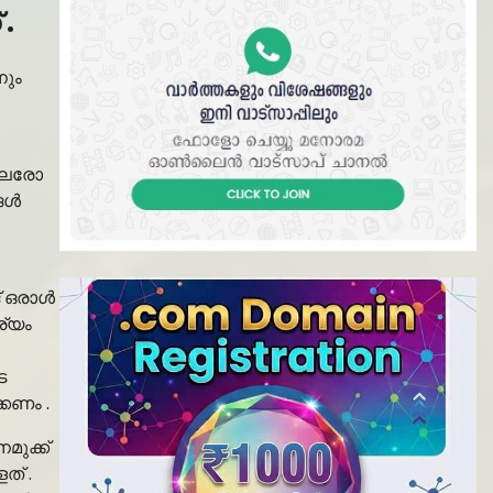
.
നും
ചിലരോ
്ങൾ
് ഒരാൾ
ര്യം
െ
്കണം .
മുക്ക്
ത് .