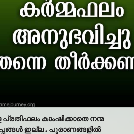
 പ്രതിഫലം കാംഷിക്കാതെ നന്മ
്പങ്ങൾ ഇല്ല . പുരാണങ്ങളിൽ