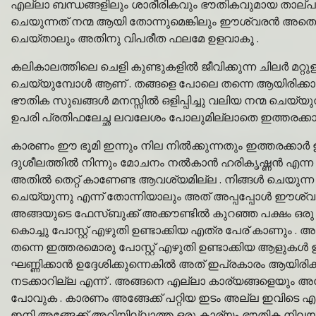
എല്ലാ ബന്ധങ്ങളിലും ശാരീരികവും ഭൗതികവുമായ താല്പര
ചെയുന്നത് നന്മ ആയി തോന്നുമെങ്കിലും ഈശ്വരൻ അതെല്ല
ചെയ്താലും അതിനു വിപരീത ഫലമേ ഉളവാകൂ .
കലികാലത്തിലെ ചെളി കുണ്ടുകളിൽ ജീവിക്കുന്ന ചിലർ മറ്റു
ചെയ്യുമ്പോൾ ആണ് . തങ്ങളെ പോലെ തന്നെ ആയിരിക്കാം മറ
ഭൗതിക സുഖങ്ങൾ മനസ്സിൽ ഒളിപ്പിച്ചു വലിയ നന്മ ചെയ്യുന്
ഉപരി പ്രതിഫലേച്ഛ ലവലേശം പോലുമില്ലാതെ ഇത്തരക്കാർ
കാരണം ഈ ഭൂമി ഇന്നും നില നിൽക്കുന്നതും ഇത്തരക്കാർ ഉള്
ദുശീലത്തിൽ നിന്നും മോചനം നൽകാൻ ഹരികൃഷ്ണൻ എന്ന 
അതിൽ തെറ്റ് കാണേണ്ട ആവശ്യമില്ല . നിങ്ങൾ ചെയുന്ന
ചെയ്യുന്നു എന്ന് തോന്നിയാലും അത് അപ്പപ്പോൾ ഈശ്വര
അങ്ങയുടെ ഫേസ്‌ബുക്ക് അക്കൗണ്ടിൽ കുറഞ്ഞ പക്ഷം ഒര
കൊച്ചു പോസ്റ്റ് എഴുതി ഉണ്ടാക്കിയ എത്ര പേര് കാണും 
തന്നെ ഇത്തരമൊരു പോസ്റ്റ് എഴുതി ഉണ്ടാക്കിയ ആളുകൾ 
ഘണ്ണിക്കാൻ ഉദ്ദേശിക്കുന്നെകിൽ അത് ഇപ്രകാരം ആയിരിക
നടക്കാറില്ല എന്ന് . അങ്ങനെ എല്ലാ കാര്യങ്ങളെയും അങ്ങ
പോവുക . കാരണം അങ്ങേക്ക് പറ്റിയ ഇടം അല്ല ഇവിടെ എന്
ഇനി അങ്ങേക്ക് അറിയില്ലാത്ത ഒരു കാര്യം ഭൗതിക നിലയ