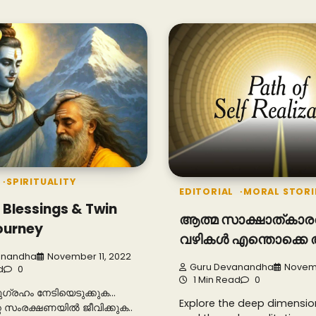
SPIRITUALITY
EDITORIAL
MORAL STORI
l Blessings & Twin
ആത്മ സാക്ഷാത്കാരത
ourney
വഴികൾ എന്തൊക്കെ
anandha
November 11, 2022
Guru Devanandha
Novemb
d
0
1 Min Read
0
്രഹം നേടിയെടുക്കുക…
Explore the deep dimensio
 സംരക്ഷണയിൽ ജീവിക്കുക..