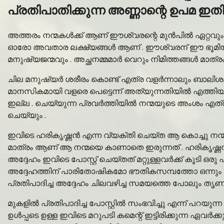
പ്രതിപാതിക്കുന്ന അണ്ണാന്റെ ഉപമ ഇ
അത്തരം നന്മകൾക്ക് ആണ് ഈശ്വരന്റെ മുൻപിൽ ഏറ്റവും ഒ
ഓരോ അവതാര ലക്ഷ്യങ്ങൾ ആണ് . ഈശ്വരന് ഈ ഭൂമിയി
മനുഷ്യജന്മവും . അച്ഛനമ്മമാർ വെറും നിമിത്തങ്ങൾ മാത്ര
ചില മനുഷ്യർ ശരീരം കൊണ്ട് എത്ര വളർന്നാലും ബാലിശമ
മാനസികമായി വളരെ പെട്ടെന്ന് അത്യുന്നതിയിൽ എത്തിയിട്ട്
ഇല്ല . ചെയ്യുന്ന പ്രവർത്തിയിൽ നന്മയുടെ അംശം എത്ര
ചെയ്യും .
ഇവിടെ ഹരികൃഷ്ണൻ എന്ന വ്യക്തി ചെയ്ത ആ കൊച്ചു നന്
മാത്രം ആണ് ആ നന്മയെ കാണാതെ ഇരുന്നത് . ഹരികൃഷ്ണൻ
അദ്ദേഹം ഇവിടെ പോസ്റ്റ് ചെയ്തത് മറ്റുള്ളവർക്ക് കൂടി 
അദ്ദേഹത്തിന് പാരിതോഷികമോ ഭൗതികസമ്പത്തോ ഒന്നും ലഭിക്
പ്രതിപാദിച്ച അദ്ദേഹം ചിലവഴിച്ച സമയത്തെ പോലും തൃണ
മുകളിൽ പ്രതിപാദിച്ച പോസ്റ്റിൽ സംഭവിച്ചു എന്ന് പറയുന്ന
ഉൾപ്പടെ ഉള്ള ഇവിടെ മറുപടി കമെന്റ് ഇട്ടിരിക്കുന്ന ഏവ