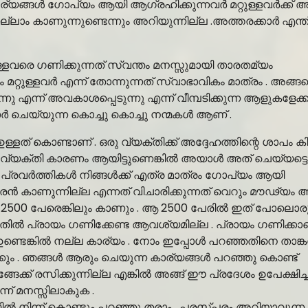
്യങ്ങൾ ഗോപ്യം ആയി ആഗ്രഹിക്കുന്നവർ മറ്റുള്ളവർക്ക്
ാം കാണുന്നുണ്ടെന്നും അറിയുന്നില്ല .അത്തരക്കാർ എന്ത
ള്ളവരെ ഗണിക്കുന്നത് സ്വന്തം മനസ്സുമായി താരതമ്യം
്റുള്ളവർ എന്ന് തോന്നുന്നത് സ്വാഭാവികം മാത്രം . അങ്ങ
നു എന്ന് അവകാശപ്പെടുന്നു എന്ന് വീമ്പടിക്കുന്ന ആളുകളേക
 ചെയ്യുന്ന കൊച്ചു കൊച്ചു നന്മകൾ ആണ് .
ളത് കൊണ്ടാണ് . ഒരു വ്യക്തിക്ക് അദ്ദേഹത്തിന്റെ ശാപം കിട
വ്യക്തി കാരണം ആയിട്ടുണെങ്കിൽ അയാൾ അത് ചെയ്യട്ടെ 
 പ്രവർത്തികൾ നിങ്ങൾക്ക് എത്ര മാത്രം ഗോപ്യം ആയി
ൻ കാണുന്നില്ല എന്നത് വിചാരിക്കുന്നത് വെറും മൗഢ്യം 
ു 2500 പേരെങ്കിലും കാണും . ആ 2500 പേരിൽ ഇത് പോലൊര
. അതിൽ പ്രായം ഗണിക്കേണ്ട ആവശ്യമില്ല . പ്രായം ഗണിക്ക
ഉണ്ടെങ്കിൽ നല്ല കാര്യം . നോം ഇപ്പോൾ പറഞ്ഞതിനെ താങ്
്കും . ഞങ്ങൾ ആരും ചെയുന്ന കാര്യങ്ങൾ പറഞ്ഞു കൊണ്ട്
േക്ക് രസിക്കുന്നില്ല എങ്കിൽ അങ്ങ് ഈ പ്രദേശം ഉപേക്ഷിച്ച
ന് മനസ്സിലാകുക .
ിൽ നിന്ന് കൊണ്ടും പറഞ്ഞു തരാം . പരസ്പരം അറിയാവുന്ന