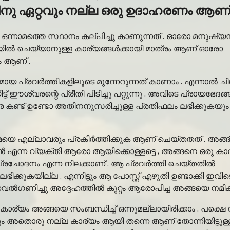
തിനു ഏറ്റവും നല്ല ഒരു ഉദാഹരണം ആണ് 
ന്നാമത്തെ സ്ഥാനം കല്പിച്ചു കാണുന്നത് . ഓരോ മനുഷ്യ
ൽ ചെയ്യാനുള്ള കാര്യങ്ങൾക്കായി മാത്രം ആണ് ഓരോ
ം ആണ് .
ായ പ്രവർത്തികളിലൂടെ മുന്നേറുന്നത് കാണാം . എന്നാൽ 
 ഈശ്വരന്റെ പ്രീതി പിടിച്ചു പറ്റുന്നു . അവിടെ പ്രായഭേദങ
 കണ്ട് ഉണ്ടോ അതിനനുസരിച്ചുള്ള പ്രതിഫലം ലഭിക്കുകയും
മയെ എല്ലാവരും പ്രകീർത്തിക്കുക ആണ് ചെയ്തതത് . അങ്ങ
 എന്ന വ്യക്തി ആരോ ആയിക്കൊള്ളട്ടെ , അങ്ങനെ ഒരു കാ
ഒരു പ്രചോദനം എന്ന നിലക്കാണ് . ആ പ്രവർത്തി ചെയ്തതിൽ
കുകയില്ല . എന്നിട്ടും ആ പോസ്റ്റ് എഴുതി ഉണ്ടാക്കി ഇവിട
വൽഗണിച്ചു അദ്ദേഹത്തിൽ കുറ്റം ആരോപിച്ച അങ്ങയെ നമിക
 കാര്യം അങ്ങയെ സംബന്ധിച്ച് ഒന്നുമല്ലായിരിക്കാം . പക്ഷെ ന
ർക്കും അതൊരു നല്ല കാര്യം ആയി തന്നെ ആണ് തോന്നിയിട്ടുള്ള