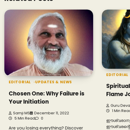
EDITORIAL
EDITORIAL
UPDATES & NEWS
Spiritua
Chosen One: Why Failure is
Flame J
Your Initiation
Guru Dev
1 Min Rea
Samji MS
December 11, 2022
5 Min Read
0
ഈശ്വരാനുഗ
ഈശ്വരന്റെ
Are you losing everything? Discover