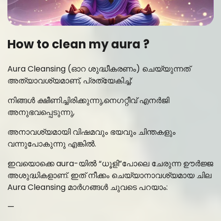
How to clean my aura ?
Aura Cleansing (ഓറ ശുദ്ധീകരണം) ചെയ്യുന്നത്
അത്യാവശ്യമാണ്, പ്രത്യേകിച്ച്:
നിങ്ങൾ ക്ഷീണിച്ചിരിക്കുന്നു,നെഗറ്റീവ് എനർജി
അനുഭവപ്പെടുന്നു,
അനാവശ്യമായി വിഷമവും ഭയവും ചിന്തകളും
വന്നുപോകുന്നു എങ്കിൽ.
ഇവയൊക്കെ aura-യിൽ “ധൂളി”പോലെ ചേരുന്ന ഊർജ്ജ
അശുദ്ധികളാണ്. ഇത് നീക്കം ചെയ്യാനാവശ്യമായ ചില
Aura Cleansing മാർഗങ്ങൾ ചുവടെ പറയാം:
—