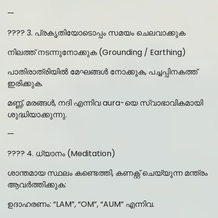
—
???? 3. പ്രകൃതിയോടൊപ്പം സമയം ചെലവാക്കുക
നിലത്ത് നടന്നുനോക്കുക (Grounding / Earthing)
പാതിരാത്രിയിൽ മേഘങ്ങൾ നോക്കുക, പച്ചപ്പിനകത്ത്
ഇരിക്കുക.
മണ്ണ്, മരങ്ങൾ, നദി എന്നിവ aura-യെ സ്വാഭാവികമായി
ശുദ്ധിയാക്കുന്നു.
—
???? 4. ധ്യാനം (Meditation)
ശാന്തമായ സ്ഥലം കണ്ടെത്തി, കണക്റ്റ് ചെയ്യുന്ന മന്ത്രം
ആവർത്തിക്കുക:
ഉദാഹരണം: “LAM”, “OM”, “AUM” എന്നിവ.