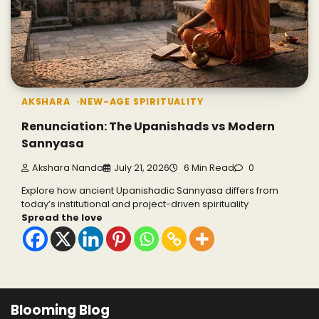
AKSHARA
NEW-AGE SPIRITUALITY
Renunciation: The Upanishads vs Modern
Sannyasa
Akshara Nanda
July 21, 2026
6 Min Read
0
Explore how ancient Upanishadic Sannyasa differs from
today’s institutional and project-driven spirituality
Spread the love
Blooming Blog