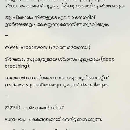
പ്രകാശം കൊണ്ട് ചുറ്റപ്പെട്ടിരിക്കുന്നതായി ദൃശ്യമാക്കുക.
ആ പ്രകാശം നിങ്ങളുടെ എല്ലാ നെഗറ്റീവ്
ഊർജ്ജങ്ങളും അകറ്റുന്നുണ്ടെന്ന് അനുഭവിക്കുക.
—
???? 9. Breathwork (ശ്വാസാഭ്യാസം)
ദീർഘവും സൂക്ഷ്മവുമായ ശ്വാസം എടുക്കുക (deep
breathing).
ഓരോ ശ്വാസവിമോചനത്തോടും കൂടി നെഗറ്റീവ്
ഊർജ്ജം പുറത്ത് പോകുന്നു എന്ന് ധ്യാനിക്കുക.
—
???? 10. ചക്ര ബലൻസിംഗ്
Aura-യും ചക്രങ്ങളുമായി നേരിട്ട് ബന്ധമുണ്ട്.