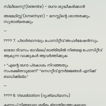
സിലീനൈറ്റ് (Selenite) – aura ശുദ്ധീകരിക്കാൻ
അമേഥിസ്റ്റ് (Amethyst) – മനസ്സിന്റെ ശാന്തതക്കും
സുതാര്യതക്കും
—
???? 7. പ്രാർത്ഥനയും പോസിറ്റീവ് അഫർമേഷൻസും
ഓരോ ദിവസം രാവിലെ/രാത്രിയിൽ നിങ്ങളെ പോസിറ്റീവ്
ആകുന്ന വാക്കുകൾ ആവർത്തിക്കുക:
> “എന്റെ aura പ്രകാശം നിറഞ്ഞതും
സംരക്ഷിതവുമാണ്.” “നെഗറ്റീവ് ഊർജ്ജങ്ങൾ എനിക്ക്
ബാധിക്കില്ല.”
—
???? 8. Visualization (ദൃശ്യധ്യാനം)
കണ്ണടച്ച് നിങ്ങളുടെ ശരീരം ഭ്രാന്തിമുത്തുകളുടെ