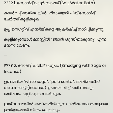
???? 1. സോൾട്ട് വാട്ടർ ബാത്ത് (Salt Water Bath)
കടൽഉപ്പ് അല്ലെങ്കിൽ ഹിമാലയൻ പിങ്ക് സോൾട്ട്
ചേർത്ത് കുളിക്കുക.
ഉപ്പ് നെഗറ്റീവ് എനർജികളെ ആകർഷിച്ച് നശിപ്പിക്കുന്നു.
കുളിക്കുമ്പോൾ മനസ്സിൽ “ഞാൻ ശുദ്ധിയാകുന്നു” എന്ന
മനസ്സ് വേണം.
—
???? 2. സേജ് / പവിത്ര ധൂപം (Smudging with Sage or
Incense)
ഉണങ്ങിയ “white sage”, “palo santo”, അല്ലെങ്കിൽ
ഗന്ധക്കോട്ടി (incense) ഉപയോഗിച്ച് പരിസരവും
ശരീരവും ചുറ്റി പുകവെയ്ക്കുക.
ഇത് aura-യിൽ അടിഞ്ഞിരിക്കുന്ന കിഴിമനോഹരങ്ങളായ
ഊർജ്ജങ്ങൾ നീക്കം ചെയ്യും.