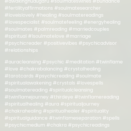
#awakinghudugaru #soulmateswines #bundance
#fertilityaffirmations #soulmatesearcher
#loveislovely #healing #soulmatereadings
#lovespecialist #soulmatefeeling #energyhealing
#soulmates #palmreading #marriedcouples
#spiritual #lsoulmatelove #marriage
#psychicreader #positivevibes #psychicadvisor
#relationships
#auracleansing #psychic #meditation #twinflame
#love #chakrabalancing #crystalhealing
#tarotcards #psychicreading #soulmate
#spiritualawakening #crystals #lovespells
#soulmatereading #spiritualcleansing
#twinflamejourney #thirdeye #twinflamereading
#spiritualhealing #aura #spiritualjourney
#chakrahealing #spiritualhealer #spirituality
#spiritualguidance #twinflameseparation #spells
#psychicmedium #chakra #psychicreadings