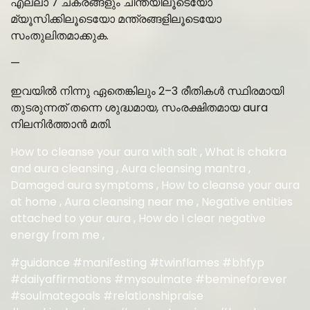
എല്ലാ 7 ചക്രങ്ങളും ചിന്തയിലൂടെയോ
മ്യൂസിക്കിലൂടെയോ മന്ത്രങ്ങളിലൂടെയോ
സംതുലിതമാക്കുക.
—
ഇവയിൽ നിന്നു ഏതെങ്കിലും 2–3 രീതികൾ സ്ഥിരമായി
തുടരുന്നത് തന്നെ ശുദ്ധമായ, സംരക്ഷിതമായ aura
നിലനിര്‍ത്താന്‍ മതി.
How to cleanse your aura with salt , What is chakra
and aura cleansing , Aura cleansing mantra ,
Damaged aura symptoms , How to cleanse your aura
at home , Aura cleansing near me , Negative entities
attached to your aura , How do I clear negative
energy from me ,
#guidance #manifesting #twinflames #bhfyp
#dailyaffirmations #mysoulmate #bemineforever
#soulmategoals #relationshipraise