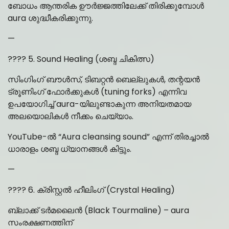
ബോധം ആന്തരിക ഊർജ്ജത്തിലേക്ക് തിരിക്കുമ്പോൾ
aura ശുദ്ധീകരിക്കുന്നു.
—
???? 5. Sound Healing (ശബ്ദ ചികിത്സ)
സിംഗിംഗ് ബൗൾസ്, ടിബറ്റൻ ബെല്ലുകൾ, തന്റയൻ
ട്രൂണിംഗ് ഫോർക്കുകൾ (tuning forks) എന്നിവ
ഉപയോഗിച്ച് aura-യിലുണ്ടാകുന്ന അനിയതമായ
അലയൊലികൾ നീക്കം ചെയ്യാം.
YouTube-ൽ “Aura cleansing sound” എന്ന് തിരച്ചാൽ
ധാരാളം ശബ്ദ ധ്യാനങ്ങൾ കിട്ടും.
—
???? 6. ക്രിസ്റ്റൽ ഹീലിംഗ് (Crystal Healing)
ബ്ലാക്ക് ടർമലൈൻ (Black Tourmaline) – aura
സംരക്ഷണത്തിന്