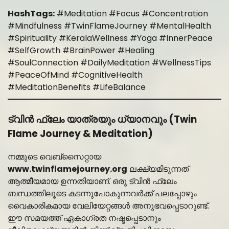
HashTags:
#Meditation #Focus #Concentration
#Mindfulness #TwinFlameJourney #MentalHealth
#Spirituality #KeralaWellness #Yoga #InnerPeace
#SelfGrowth #BrainPower #Healing
#SoulConnection #DailyMeditation #WellnessTips
#PeaceOfMind #CognitiveHealth
#MeditationBenefits #LifeBalance
ട്വിൻ ഫ്ലേം യാത്രയും ധ്യാനവും (Twin
Flame Journey & Meditation)
നമ്മുടെ വെബ്സൈറ്റായ
www.twinflamejourney.org
ലക്ഷ്യമിടുന്നത്
ആത്മീയമായ ഉന്നതിയാണ്. ഒരു ട്വിൻ ഫ്ലേം
ബന്ധത്തിലൂടെ കടന്നുപോകുന്നവർക്ക് പലപ്പോഴും
വൈകാരികമായ വേലിയേറ്റങ്ങൾ അനുഭവപ്പെടാറുണ്ട്.
ഈ സമയത്ത് ഏകാഗ്രത നഷ്ടപ്പെടാനും