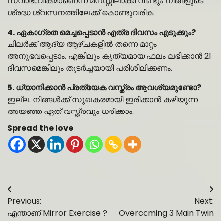
സ്വാഭാവികമാണെന്ന് മനസ്സിലാക്കി വീണ്ടും നിങ്ങളുടെ
ശ്രദ്ധ ശ്വസനത്തിലേക്ക് കൊണ്ടുവരിക.
4. ഏകാഗ്രത മെച്ചപ്പെടാൻ എത്ര ദിവസം എടുക്കും?
ചിലർക്ക് ആദ്യ ആഴ്ചകളിൽ തന്നെ മാറ്റം
അനുഭവപ്പെടാം. എങ്കിലും കൃത്യമായ ഫലം ലഭിക്കാൻ 21
ദിവസമെങ്കിലും തുടർച്ചയായി പരിശീലിക്കണം.
5. ധ്യാനിക്കാൻ പ്രത്യേക വസ്ത്രം ആവശ്യമുണ്ടോ?
ഇല്ല. നിങ്ങൾക്ക് സുഖകരമായി ഇരിക്കാൻ കഴിയുന്ന
അയഞ്ഞ ഏത് വസ്ത്രവും ധരിക്കാം.
Spread the love
Post
Previous:
Next:
navigation
എന്താണ് Mirror Exercise ?
Overcoming 3 Main Twin