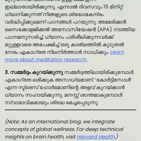
ഇല്ലാതായിരിക്കുന്നു. എന്നാൽ ദിവസവും 15 മിനിറ്റ്
ധ്യാനിക്കുന്നത് നിങ്ങളുടെ ശ്രദ്ധാകേന്ദ്രം
വർദ്ധിപ്പിക്കുമെന്ന് പഠനങ്ങൾ പറയുന്നു. അമേരിക്കൻ
സൈക്കോളജിക്കൽ അസോസിയേഷൻ (APA) നടത്തിയ
പഠനമനുസരിച്ച്, ധ്യാനം പരിശീലിക്കുന്നവർക്ക്
മറ്റുള്ളവരെ അപേക്ഷിച്ച് ഒരു കാര്യത്തിൽ കൂടുതൽ
നേരം ഏകാഗ്രത നിലനിർത്താൻ സാധിക്കും.
Learn
more about meditation research
.
3. സമ്മർദ്ദം കുറയ്ക്കുന്നു
സമ്മർദ്ദത്തിലായിരിക്കുമ്പോൾ
ഏകാഗ്രത ലഭിക്കുക അസാധ്യമാണ്. ‘കോർട്ടിസോൾ’
എന്ന സ്ട്രെസ് ഹോർമോണിന്റെ അളവ് കുറയ്ക്കാൻ
ധ്യാനം സഹായിക്കുന്നു. മനസ്സ് ശാന്തമാകുമ്പോൾ
സ്വാഭാവികമായും ശ്രദ്ധ മെച്ചപ്പെടുന്നു.
(Note: As an international blog, we integrate
concepts of global wellness. For deep technical
insights on brain health, visit
Harvard Health
.)