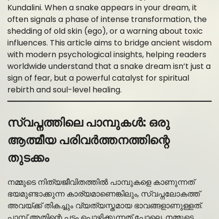
Kundalini. When a snake appears in your dream, it
often signals a phase of intense transformation, the
shedding of old skin (ego), or a warning about toxic
influences. This article aims to bridge ancient wisdom
with modern psychological insights, helping readers
worldwide understand that a snake dream isn’t just a
sign of fear, but a powerful catalyst for spiritual
rebirth and soul-level healing.
സ്വപ്നത്തിലെ പാമ്പുകൾ: ഒരു
ആത്മീയ പരിവർത്തനത്തിന്റെ
തുടക്കം
നമ്മുടെ നിത്യജീവിതത്തിൽ പാമ്പുകളെ കാണുന്നത്
ഭയമുണ്ടാക്കുന്ന കാര്യമാണെങ്കിലും, സ്വപ്നലോകത്ത്
അവയ്ക്ക് തികച്ചും വ്യത്യസ്തമായ ഭാവങ്ങളാണുള്ളത്.
പാമ്പ് അതിന്റെ പടം പൊഴിക്കുന്നത് പോലെ, നമ്മുടെ