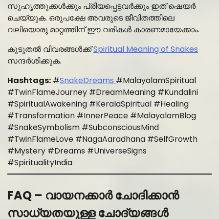
സുഹൃത്തുക്കൾക്കും പ്രിയപ്പെട്ടവർക്കും ഇത് ഷെയർ
ചെയ്യുക. ഒരുപക്ഷേ അവരുടെ ജീവിതത്തിലെ
വലിയൊരു മാറ്റത്തിന് ഈ വരികൾ കാരണമായേക്കാം.
കൂടുതൽ വിവരങ്ങൾക്ക്
Spiritual Meaning of Snakes
സന്ദർശിക്കുക.
Hashtags:
#
SnakeDreams
#MalayalamSpiritual
#TwinFlameJourney #DreamMeaning #Kundalini
#SpiritualAwakening #KeralaSpiritual #Healing
#Transformation #InnerPeace #MalayalamBlog
#SnakeSymbolism #SubconsciousMind
#TwinFlameLove #NagaAaradhana #SelfGrowth
#Mystery #Dreams #UniverseSigns
#SpiritualityIndia
FAQ – വായനക്കാർ ചോദിക്കാൻ
സാധ്യതയുള്ള ചോദ്യങ്ങൾ