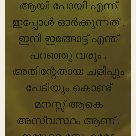
ആയി പോയി എന്ന്
ഇപ്പോൾ ഓർക്കുന്നത് .
ഇനി ഇങ്ങോട്ട് എന്ത്
പറഞ്ഞു വരും .
അതിന്റേതായ ചളിപ്പും
പേടിയും കൊണ്ട്
മനസ്സ് ആകെ
അസ്വസ്ഥം ആണ് .