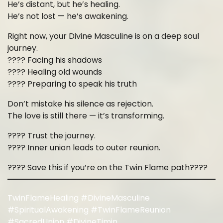
He’s distant, but he’s healing.
He’s not lost — he’s awakening.
Right now, your Divine Masculine is on a deep soul
journey.
???? Facing his shadows
???? Healing old wounds
???? Preparing to speak his truth
Don’t mistake his silence as rejection.
The love is still there — it’s transforming.
???? Trust the journey.
???? Inner union leads to outer reunion.
???? Save this if you’re on the Twin Flame path????
TwinFlameHealing #DivineMasculine
#SpiritualAwakening #TwinFlameReunion
#SacredUnion #DivineTimin