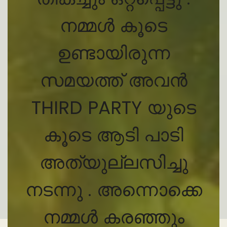
നമ്മൾ കൂടെ
ഉണ്ടായിരുന്ന
സമയത്ത് അവൻ
THIRD PARTY യുടെ
കൂടെ ആടി പാടി
അത്യുല്ലസിച്ചു
നടന്നു . അന്നൊക്കെ
നമ്മൾ കരഞ്ഞും