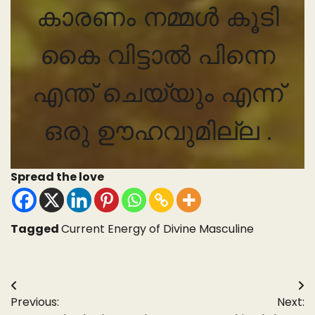
കാരണം നമ്മൾ കൂടി
കൈ വിട്ടാൽ പിന്നെ
എന്ത് ചെയ്യും എന്ന്
ഒരു ഊഹവുമില്ല .
Spread the love
Tagged
Current Energy of Divine Masculine
Post
Previous:
Next:
navigation