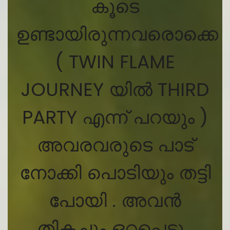
കൂടെ
ഉണ്ടായിരുന്നവരൊക്കെ
( TWIN FLAME
JOURNEY യിൽ THIRD
PARTY എന്ന് പറയും )
അവരവരുടെ പാട്
നോക്കി പൊടിയും തട്ടി
പോയി . അവൻ
തികച്ചും ഒറ്റപ്പെട്ടു .