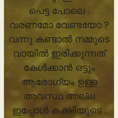
പെട്ട പോലെ .
വരണമോ വേണ്ടയോ ?
വന്നു കണ്ടാൽ നമ്മുടെ
വായിൽ ഇരിക്കുന്നത്
കേൾക്കാൻ ഒട്ടും
ആരോഗ്യം ഉള്ള
അവസ്ഥ അല്ല
ഇപ്പോൾ കക്ഷിയുടെ .