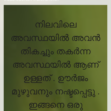
നിലവിലെ
അവസ്ഥയിൽ അവൻ
തികച്ചും തകർന്ന
അവസ്ഥയിൽ ആണ്
ഉള്ളത് . ഊർജം
മുഴുവനും നഷ്ടപ്പെട്ടു .
ഇങ്ങനെ ഒരു