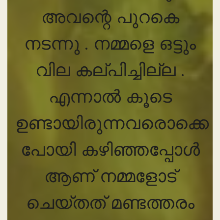
അവന്റെ പുറകെ
നടന്നു . നമ്മളെ ഒട്ടും
വില കല്പിച്ചില്ല .
എന്നാൽ കൂടെ
ഉണ്ടായിരുന്നവരൊക്കെ
പോയി കഴിഞ്ഞപ്പോൾ
ആണ് നമ്മളോട്
ചെയ്തത് മണ്ടത്തരം