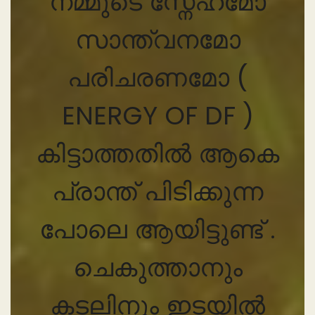
നമ്മുടെ സ്നേഹമോ
സാന്ത്വനമോ
പരിചരണമോ (
ENERGY OF DF )
കിട്ടാത്തതിൽ ആകെ
പ്രാന്ത് പിടിക്കുന്ന
പോലെ ആയിട്ടുണ്ട് .
ചെകുത്താനും
കടലിനും ഇടയിൽ