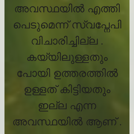
അവസ്ഥയിൽ എത്തി
പെടുമെന്ന് സ്വപ്നേപി
വിചാരിച്ചില്ല .
കയ്യിലുള്ളതും
പോയി ഉത്തരത്തിൽ
ഉള്ളത് കിട്ടിയതും
ഇല്ല എന്ന
അവസ്ഥയിൽ ആണ് .