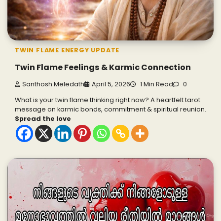
TWIN FLAME ENERGY UPDATE
Twin Flame Feelings & Karmic Connection
Santhosh Meledath
April 5, 2026
1 Min Read
0
What is your twin flame thinking right now? A heartfelt tarot
message on karmic bonds, commitment & spiritual reunion.
Spread the love