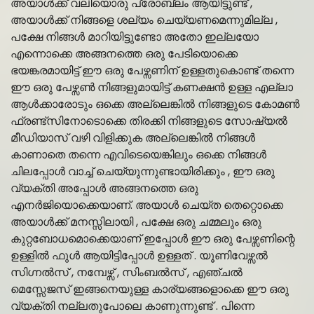
അയാൾക്ക് വലിയൊരു പ്രോബ്ലം ആയിട്ടുണ്ട് ,
അയാൾക്ക് നിങ്ങളെ ശല്യം ചെയ്യണമെന്നുമില്ല ,
പക്ഷേ നിങ്ങൾ മാറിയിട്ടുണ്ടോ അതോ ഇല്ലയോ
എന്നൊക്കെ അങ്ങനത്തെ ഒരു പേടിയൊക്കെ
ഭയങ്കരമായിട്ട് ഈ ഒരു പേഴ്സണിന് ഉള്ളതുകൊണ്ട് തന്നെ
ഈ ഒരു പേഴ്സൺ നിങ്ങളുമായിട്ട് കണക്ഷൻ ഉള്ള എല്ലാ
ആൾക്കാരോടും ഒക്കെ അല്ലെങ്കിൽ നിങ്ങളുടെ കോമൺ
ഫ്രണ്ട്സിനോടൊക്കെ തിരക്കി നിങ്ങളുടെ സോഷ്യൽ
മീഡിയാസ് വഴി വിളിക്കുക അല്ലെങ്കിൽ നിങ്ങൾ
കാണാതെ തന്നെ എവിടെയെങ്കിലും ഒക്കെ നിങ്ങൾ
ചിലപ്പോൾ വാച്ച് ചെയ്യുന്നുണ്ടായിരിക്കും , ഈ ഒരു
വ്യക്തി അപ്പോൾ അങ്ങനത്തെ ഒരു
എനർജിയൊക്കെയാണ്. അയാൾ ചെയ്ത തെറ്റൊക്കെ
അയാൾക്ക് മനസ്സിലായി , പക്ഷേ ഒരു ചമ്മലും ഒരു
കുറ്റബോധമൊക്കെയാണ് ഇപ്പോൾ ഈ ഒരു പേഴ്സണിന്റെ
ഉള്ളിൽ ഫുൾ ആയിട്ടിപ്പോൾ ഉള്ളത് . യൂണിവേഴ്സൽ
സിഗ്നൽസ് , നമ്പേഴ്സ് , സിംബൽസ് , എഞ്ചൽ
മെസ്സേജസ് ഇങ്ങനെയുള്ള കാര്യങ്ങളൊക്കെ ഈ ഒരു
വ്യക്തി നല്ലതുപോലെ കാണുന്നുണ്ട് . പിന്നെ