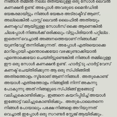
നിങ്ങൾ തമ്മിൽ നല്ല രീതിയിലുള്ള ഒരു സോൾ ലെവൽ
കണക്ഷൻ ഉണ്ട്. അപ്പോൾ അവരുടെ മൈൻഡിൽ
ഭയങ്കരമായിട്ടും നിങ്ങൾ ഭയങ്കര അട്രാക്ടീവ് ആണ് ,
അല്ലെങ്കിൽ പാസ്റ്റ് ലെവൽ ലൈഫിൽ അത്രയും
കണക്ടഡ് ആയിട്ടുള്ള സോൾസ് ഒക്കെ ആണെങ്കിൽ
ചിലപ്പോൾ നിങ്ങൾക്ക് ഒരിക്കലും വിട്ടുപിരിയാൻ പറ്റില്ല .
ഇതെന്ന് വെച്ചാൽ അങ്ങനത്തെയാണ് നിങ്ങൾക്ക്
യൂണിവേഴ്സ് തന്നിരിക്കുന്നത് . അപ്പോൾ എത്രയൊക്കെ
മാറിപ്പോയി എന്തൊക്കെയോ വഴക്കുണ്ടാക്കിയാൽ
എന്തൊക്കെയോ ചെയ്തിട്ടുണ്ടെങ്കിൽ നിങ്ങൾ തമ്മിലുള്ള
ഈ ഒരു സോൾ കണക്ഷൻ ഉണ്ട് . ഹാർട്ട് ടു ഹാർട്ട് വേസ്
കണക്ട് ചെയ്തിരിക്കുന്ന ആ ഒരു സ്പ്രിങ്ങിൽ
അത്രത്തോളം സ്ട്രോങ് ആണ് നിങ്ങൾ . അതുകൊണ്ട്
അയാൾ എത്രത്തോളം നിങ്ങളിൽ നിന്ന് അകന്നു
പോകുന്നു അത് നിങ്ങളുടെ സ്പ്രിങ്ങ് ഇങ്ങോട്ട്
വലിച്ചുകൊണ്ടിരിക്കും . ഇങ്ങനെ കയറിപ്പിടിച്ച് അയാൾ
ഇങ്ങോട്ട് വലിച്ചുകൊണ്ടിരിക്കും . അതുപോലെതന്നെ
നിങ്ങൾ പോയാലും പക്ഷേ നിങ്ങളെ അറിയുന്നത്
വെച്ചാൽ ഇപ്പോൾ ഒരു സറണ്ടർ സ്റ്റേജ് ആയിരിക്കും .