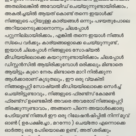
അതല്ലെങ്കിൽ അവോയിഡ് ചെയ്യുന്നുണ്ടായിരിക്കാം ,
അകൽച്ചയിൽ ആയത് കൊണ്ട് തന്നെ ഇയാൾക്ക്
നിങ്ങളുടെ പറ്റിയുള്ള കാര്യങ്ങൾ ഒന്നും പഴയതുപോലെ
അറിയാനെടുക്കാനൊന്നും ചിലപ്പോൾ
പറ്റുന്നില്ലായിരിക്കാം , എങ്കിൽ തന്നെ ഇയാൾ നിങ്ങൾ
സ്പൈ വർക്കും കാര്യങ്ങളൊക്കെ ചെയ്യുന്നുണ്ട് ,
ഇയാൾ ചിലപ്പോൾ നിങ്ങളുടെ സോഷ്യൽ
മീഡിയയിലൊക്കെ കയറുന്നുണ്ടായിരിക്കാം ചിലപ്പോൾ
ഡിസ്റ്റൻസിൽ ആയിരിക്കുമ്പോൾ ഒരിക്കലും മിണ്ടാതെ
ആയിട്ടും കുറെ നേരം മിണ്ടാതെ മാറി നിൽക്കുന്ന
ആൾക്കാരാണ് കൂടുതലും , ഈ ഒരു വ്യക്തി
നിങ്ങളെപ്പറ്റി സോഷ്യൽ മീഡിയയിലൊക്കെ സെർച്ച്
ചെയ്തിട്ടുണ്ടാവും , നിങ്ങളുടെ ഫ്രണ്ട്സ് കോമൺ
ഫ്രണ്ട്സ് ഉണ്ടെങ്കിൽ അവരെ അവരോട് നിങ്ങളെപ്പറ്റി
തിരക്കുന്നുണ്ടാവാം , അങ്ങനെ പിന്നെ അയാൾക്കൊരു
പേടിയുണ്ട് നിങ്ങൾ ഈ ഒരു റിലേഷൻഷിപ്പിൽ നിന്ന് മൂവ്
ഓൺ ( ഉപേക്ഷിച്ചോ , മറന്നോ ) ചെയ്തോ എന്നൊക്കെ
ഓർത്തു ഒരു പേടിയൊക്കെ ഉണ്ട് , അത് ശരിക്കും