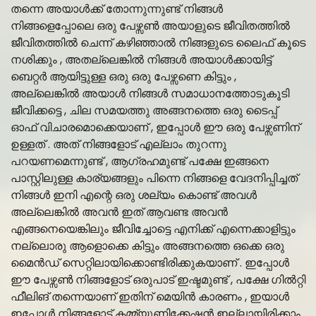
തന്നെ അയാൾക്ക് തോന്നുന്നുണ്ട് നിങ്ങൾ
നിങ്ങളെപ്പോലെ ഒരു പേഴ്സൺ അയാളുടെ ജീവിതത്തിൽ
ജീവിതത്തിൽ ചെന്ന് കഴിഞ്ഞാൽ നിങ്ങളുടെ ലൈഫ് കൂടെ
നശിക്കും , അതല്ലെങ്കിൽ നിങ്ങൾ അയാൾക്കായിട്ട്
ബെറ്റർ ആയിട്ടുള്ള ഒരു ഒരു പേഴ്സണെ കിട്ടും ,
അല്ലെങ്കിൽ അയാൾ നിങ്ങൾ സമാധാനത്തോടുകൂടി
ജീവിക്കട്ടെ , ചില സമയത്തു അങ്ങനത്തെ ഒരു ടൈപ്പ്
ഓഫ് വിചാരമൊക്കെയാണ് , ഇപ്പോൾ ഈ ഒരു പേഴ്സണിന്
ഉള്ളത് . അത് നിങ്ങളോട് എല്ലാം തുറന്നു
പറയണമെന്നുണ്ട് , ആഗ്രഹമുണ്ട് പക്ഷേ ഇങ്ങനെ
പാസ്റ്റിലുള്ള കാര്യങ്ങളും പിന്നെ നിങ്ങളെ വേദനിപ്പിച്ചത്
നിങ്ങൾ ഇനി എന്റെ ഒരു ശല്യം കൊണ്ട് അവൾ
അല്ലെങ്കിൽ അവൻ ഇത് ആവണ്ട അവൻ
എങ്ങനെയെങ്കിലും ജീവിച്ചോട്ടെ എനിക്ക് എന്നെക്കാളിട്ടും
നല്ലൊരു ആളൊക്കെ കിട്ടും അങ്ങനത്തെ ഒക്കെ ഒരു
മൈൻഡ് സെറ്റിലായിക്കൊണ്ടിരിക്കുകയാണ് . ഇപ്പോൾ
ഈ പേഴ്സൺ നിങ്ങളോട് ഒരുപാട് ഇഷ്ടമുണ്ട് , പക്ഷേ ഗിൽറ്റി
ഫീലിങ് തന്നെയാണ് ഇതിന് മെയിൻ കാരണം , ഇയാൾ
ഇപ്പോൾ നിങ്ങളോട് കമ്മ്യൂണിക്കേഷൻ ഇല്ലായിരിക്കാം