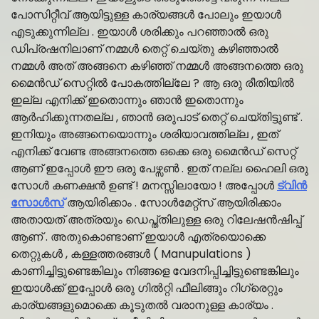
പോസിറ്റീവ് ആയിട്ടുള്ള കാര്യങ്ങൾ പോലും ഇയാൾ
എടുക്കുന്നില്ല . ഇയാൾ ശരിക്കും പറഞ്ഞാൽ ഒരു
ഡിപ്രഷനിലാണ് നമ്മൾ തെറ്റ് ചെയ്തു കഴിഞ്ഞാൽ
നമ്മൾ അത് അങ്ങനെ കഴിഞ്ഞ് നമ്മൾ അങ്ങനത്തെ ഒരു
മൈൻഡ് സെറ്റിൽ പോകത്തില്ലേ ? ആ ഒരു രീതിയിൽ
ഇല്ല എനിക്ക് ഇതൊന്നും ഞാൻ ഇതൊന്നും
ആർഹിക്കുന്നതല്ല , ഞാൻ ഒരുപാട് തെറ്റ് ചെയ്തിട്ടുണ്ട് .
ഇനിയും അങ്ങനെയൊന്നും ശരിയാവത്തില്ല , ഇത്
എനിക്ക് വേണ്ട അങ്ങനത്തെ ഒക്കെ ഒരു മൈൻഡ് സെറ്റ്
ആണ് ഇപ്പോൾ ഈ ഒരു പേഴ്സൺ . ഇത് നല്ല ഹൈലി ഒരു
സോൾ കണക്ഷൻ ഉണ്ട് ! മനസ്സിലായോ ! അപ്പോൾ
ട്വിൻ
സോൾസ്
ആയിരിക്കാം . സോൾമേറ്റ്സ് ആയിരിക്കാം
അതായത് അത്രയും ഡെപ്ത്തിലുള്ള ഒരു റിലേഷൻഷിപ്പ്
ആണ് . അതുകൊണ്ടാണ് ഇയാൾ എത്രയൊക്കെ
തെറ്റുകൾ , കള്ളത്തരങ്ങൾ ( Manupulations )
കാണിച്ചിട്ടുണ്ടെങ്കിലും നിങ്ങളെ വേദനിപ്പിച്ചിട്ടുണ്ടെങ്കിലും
ഇയാൾക്ക് ഇപ്പോൾ ഒരു ഗിൽറ്റി ഫീലിങ്ങും റിഗ്രെറ്റും
കാര്യങ്ങളുമൊക്കെ കൂടുതൽ വരാനുള്ള കാര്യം .