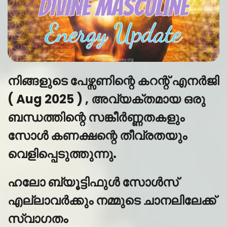
നിങ്ങളുടെ പേഴ്സണിന്റെ കറന്റ് എനർജി
( Aug 2025 ) , അവ്യക്തമായ ഒരു
ബന്ധത്തിന്റെ സങ്കീർണ്ണതകളും
സോൾ കണക്ഷന്റെ തീവ്രതയും
വെളിപ്പെടുത്തുന്നു.
ഹലോ ബ്യൂട്ടിഫുൾ സോൾസ്
എല്ലാവർക്കും നമ്മുടെ ചാനലിലേക്ക്
സ്വാഗതം