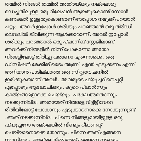
തമ്മിൽ നിങ്ങൾ തമ്മിൽ അത്രയ്ക്കും നല്ലൊരു
ഡെപ്ത്തിലുള്ള ഒരു റിലേഷൻ ആയതുകൊണ്ട് സോൾ
കണക്ഷൻ ഉള്ളതുകൊണ്ടാണ് അപ്പോൾ നമുക്ക് പറയാൻ
പറ്റും . അവർ ഇപ്പോൾ ശരിക്കും പറഞ്ഞാൽ ഒരു ത്രീഡി
ലെവലിൽ ജീവിക്കുന്ന ആൾക്കാരാണ് . അവർ ഇപ്പോൾ
ശരിക്കും പറഞ്ഞാൽ ഒരു പ്ലാനിങ് സ്റ്റേജിലാണ് .
അവർക്ക് നിങ്ങളിൽ നിന്ന് പോകണോ അതോ
നിങ്ങളിലോട്ട് തിരിച്ചു വരണോ എന്നൊക്കെ . ഒരു
ഡിസിഷൻ മേക്കിങ് ടൈം ആണ് . എന്ത് എടുക്കണം എന്ന്
അറിയാൻ പാടില്ലാത്ത ഒരു സിറ്റുവേഷനിൽ
ഇരിക്കുകയാണ് അവർ . അവരുടെ ഫ്യൂച്ചറിനെപ്പറ്റി
എപ്പോഴും ആലോചിക്കും . കുറെ പ്ലാൻസും
കാര്യങ്ങളൊക്കെ ചെയ്യും . പക്ഷേ അതൊന്നും
നടക്കുന്നില്ല . അതായത് നിങ്ങളെ വിട്ടിട്ട് വേറെ
രീതിയിലോട്ട് പോകാനും എടുക്കാനൊക്കെ നോക്കുന്നുണ്ട്
. അത് നടക്കുന്നില്ല . പിന്നെ നിങ്ങളുമായിട്ടുള്ള ഒരു
ഫ്യൂച്ചറോ അല്ലെങ്കിൽ വീണ്ടും റീകണക്ട്
ചെയ്യാനൊക്കെ തോന്നും . പിന്നെ അത് എങ്ങനെ
സാധിക്കും . അല്ലെങ്കിൽ അത് എങ്ങനെ നടക്കും ,