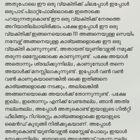
അതുപോലെ ഈ ഒരു വ്യക്തിക്ക് ചിലപ്പോൾ ഇപ്പോൾ
ഒരുപാട് പ്ലാറ്റ്ഫോമിലൊക്കെ ഇതൊക്കെ
പറയുന്നതുകൊണ്ട് ഈ ഒരു വ്യക്തിക്ക് നേരത്തെ
അറിയാതില്ലായിരിക്കാം പക്ഷേ ഇപ്പോൾ ഈ ഒരു
വ്യക്തിക്ക് ഇങ്ങനെയൊക്കെ 111 അങ്ങനെയുള്ള സെയിം
നമ്പേഴ്സ് അങ്ങനെയുള്ള കാര്യങ്ങളൊക്കെ ഈ ഒരു
വ്യക്തി കാണുന്നുണ്ട് , അതായത് യൂണിവേഴ്സൽ നമുക്ക്
തരുന്ന മെസ്സേജൊക്കെ കാണുന്നുണ്ട് . പക്ഷേ അയാൾ
അതൊന്നും ശ്രദ്ധിക്കുന്നില്ല , കാണുമ്പോൾ തന്നെ
അയാൾക്ക് മനസ്സിലാകുന്നുണ്ട് . ഇപ്പോൾ വൺ വൺ
വൺ കാണുകയാണെങ്കിൽ ഒക്കെ ഇതിങ്ങനെ
കാര്യങ്ങളൊക്കെ നടക്കും , അല്ലെങ്കിൽ
അങ്ങനെയൊക്കെ അയാൾക്ക് തോന്നുന്നുണ്ട് . പക്ഷേ
ഇല്ല , ഇതൊന്നും എനിക്ക് വേണ്ടതല്ല , ഞാൻ അത്ര
നല്ലതല്ല , അപ്പോൾ അതുകൊണ്ട് ഇയാളുടെ ഗിൽറ്റി
ഫീലിങ്ങും റിഗ്രെറ്റും കാര്യങ്ങളൊക്കെ ഇയാളുടെ
മൈൻഡ് കുടുങ്ങി നിൽക്കുകയാണ് . അപ്പോൾ
അതുകൊണ്ട് യൂണിവേഴ്സൽ മെസ്സേജ് പോലും ഇയാൾ
നോക്കുന്നില്ല . ഇയാളുടെ അടുത്തോട്ട് വരുന്ന നല്ല