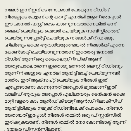
നമ്മൾ ഇന്ന് ഇവിടെ നോക്കാൻ പോകുന്ന റീഡിങ്
നിങ്ങളുടെ പേഴ്സണിന്റെ കറന്റ് എനർജി ആണ് അപ്പോൾ
ഈ ചാനൽ ഫസ്റ്റ് ടൈം കാണുന്നവരാണെങ്കിൽ ഒന്ന്
ലൈക് ചെയ്യുക ഷെയർ ചെയ്യുക സബ്സ്ക്രൈബ്
ചെയ്തു സപ്പോർട്ട് ചെയ്യുക നിങ്ങൾക്ക് റീഡിങ്ങും
ഹീലിങ്ങും ഒക്കെ ആവശ്യമുണ്ടെങ്കിൽ നിങ്ങൾക്ക് എന്നെ
കോൺടാക്ട് ചെയ്യാവുന്നതാണ് ഇതൊരു ജനറൽ
റീഡിങ് ആണ് ഒരു ടൈംലെസ്സ് റീഡിങ് ആണ്
അതുപോലെതന്നെ ഇതൊരു ജനറൽ ലെസ്റ്റ് റീഡിങ്ങും
ആണ് നിങ്ങളുടെ എനർജി ആയിട്ട് മാച്ച് ചെയ്യുന്നവർ
മാത്രം ഇത് ആക്സപ്റ്റ് ചെയ്യുക നിങ്ങൾ ഇത്
എപ്പോഴാണോ കാണുന്നത് അപ്പോൾ മുതലാണ് ഇത്
വാലിഡ് ആവുക അപ്പോൾ എല്ലാവരും ടെൻഷൻ ഒക്കെ
മാറ്റി വളരെ കാം ആൻഡ് ക്വയറ്റ് ആൻഡ് റിലാക്സ്ഡ്
ആയിട്ടിരിക്കുക നമുക്ക് റീഡിങ്ങിലേക്ക് പോകാം . നിങ്ങൾ
അതായത് ഇപ്പോൾ നിങ്ങൾ തമ്മിൽ ഒരു ഡിസ്റ്റൻസിൽ
ഇരിക്കുകയാണ് . നിങ്ങൾ തമ്മിൽ നോ കോൺടാക്ട് ആണ്
, ഭയങ്കര ഡിസ്റ്റൻസിലാണ് .