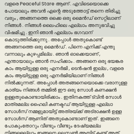
വളരെ Peaceful Stare ആണ് . എവിടെയൊക്കെ
പോയാലും അവൻ എന്റെ അടുത്തോട്ട് തന്നെ തിരിച്ചു
വരും , അങ്ങനത്തെ ഒക്കെ ഒരു മൈൻഡ് സെറ്റിലാണ്
നിങ്ങൾ . നിങ്ങൾ ലൈഫിലെ എല്ലാം അനുഭവിച്ചു
വിഷമിച്ചു . ഇനി ഞാൻ എല്ലാം ഭഗവാന്
കൊടുത്തിരിക്കുന്നു . അപ്പോൾ അതുകൊണ്ട്
അങ്ങനത്തെ ഒരു മൈൻഡ് . പിന്നെ എനിക്ക് എന്തു
വന്നാലും കുഴപ്പമില്ല . ഞാൻ ഓക്കെയാണ് ,
എന്തായാലും ഞാൻ സഹിക്കാം . അങ്ങനെ ഒരു ഭയങ്കര
കാം ആയിട്ടുള്ള ഒരു എനർജി , ടെൻഷൻ ഇല്ല , വളരെ
കാം ആയിട്ടുള്ള ഒരു എനർജിയിലാണ് നിങ്ങൾ
നിൽക്കുന്നത് . അപ്പോൾ അതങ്ങനെയൊക്കെ വരാനുള്ള
കാര്യം നിങ്ങൾ തമ്മിൽ ഈ ഒരു സോൾ കണക്ഷൻ
ഉള്ളതുകൊണ്ടായിരിക്കാം . ഇതിനകത്ത് ട്വിൻ സോൾ
മാത്രമല്ല ഹൈലി കണക്ടഡ് ആയിട്ടുള്ള എല്ലാ
സോൾസ് നമ്മളുമായിട്ട് അത്രയ്ക്ക് അട്രാക്ഷൻ ഉള്ള
സോൾസ് ആണിത് അതുകൊണ്ടാണ് ഇത് . ഇങ്ങനെ
പോകുംതോറും വീണ്ടും വീണ്ടും ദേഷ്യമല്ല
നിങ്ങളെല്ലാം ഇങ്ങനെ ലെസ്സൺ ആയിട്ട് കണ്ട് അത്