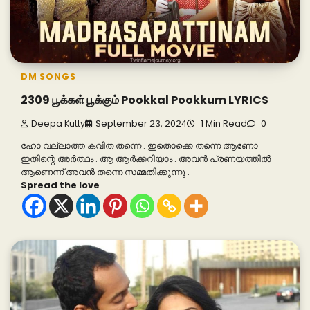
DM SONGS
2309 பூக்கள் பூக்கும் Pookkal Pookkum LYRICS
Deepa Kutty
September 23, 2024
1 Min Read
0
ഹോ വല്ലാത്ത കവിത തന്നെ . ഇതൊക്കെ തന്നെ ആണോ
ഇതിന്റെ അർത്ഥം . ആ ആർക്കറിയാം . അവൻ പ്രണയത്തിൽ
ആണെന്ന് അവൻ തന്നെ സമ്മതിക്കുന്നു .
Spread the love