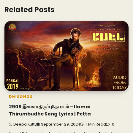
Related Posts
DM SONGS
2909 இளமை திரும்புதே பாடல் – Ilamai
Thirumbudhe Song Lyrics | Petta
Deepa Kutty
September 29, 2024
1 Min Read
0