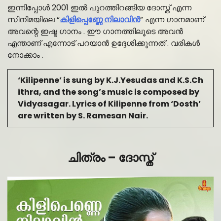
ഇന്നിപ്പോൾ 2001 ഇൽ പുറത്തിറങ്ങിയ ദോസ്ത് എന്ന
സിനിമയിലെ “
കിളിപ്പെണ്ണേ നിലാവിന്‍
” എന്ന ഗാനമാണ്
അവന്റെ ഇഷ്ട ഗാനം . ഈ ഗാനത്തിലൂടെ അവൻ
എന്താണ് എന്നോട് പറയാൻ ഉദ്ദേശിക്കുന്നത് . വരികൾ
നോക്കാം .
‘Kilipenne’ is sung by K.J.Yesudas and K.S.Ch
ithra, and the song’s music is composed by
Vidyasagar. Lyrics of Kilipenne from ‘Dosth’
are written by S. Ramesan Nair.
ചിത്രം – ദോസ്ത്