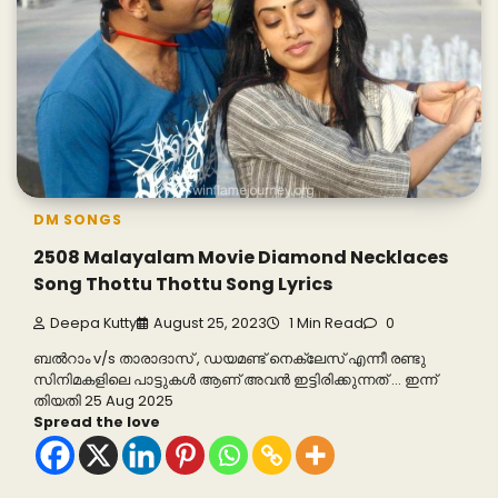
DM SONGS
2508 Malayalam Movie Diamond Necklaces
Song Thottu Thottu Song Lyrics
Deepa Kutty
August 25, 2023
1 Min Read
0
ബൽറാം v/s താരാദാസ് , ഡയമണ്ട് നെക്ലേസ് എന്നീ രണ്ടു
സിനിമകളിലെ പാട്ടുകൾ ആണ് അവൻ ഇട്ടിരിക്കുന്നത് … ഇന്ന്
തിയതി 25 Aug 2025
Spread the love