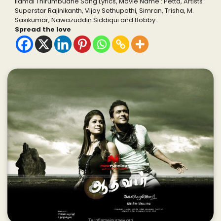
Ilamai Thirumbudhe Song Lyrics, Movie Name : Petta, Artists :
Superstar Rajinikanth, Vijay Sethupathi, Simran, Trisha, M.
Sasikumar, Nawazuddin Siddiqui and Bobby .
Spread the love