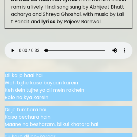
ram is a lively Hindi song sung by Abhijeet Bhatt
acharya and Shreya Ghoshal, with music by Lali
t Pandit and
lyrics
by Rajeev Barnwal.
Dil ka jo haal hai
Woh tujhe kaise bayaan karein
Keh dein tujhe ya dil mein rakhein
Bolo na kya karein
Dil jo tumhara hai
Kaisa bechara hain
Maane na besharam, bilkul khatara hai
Tu kare dil be-karaar