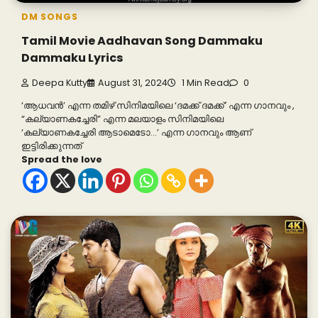
DM SONGS
Tamil Movie Aadhavan Song Dammaku
Dammaku Lyrics
Deepa Kutty
August 31, 2024
1 Min Read
0
‘ആധവൻ’ എന്ന തമിഴ് സിനിമയിലെ ‘ദമക്ക് ദമക്ക്’ എന്ന ഗാനവും ,
“കല്യാണകച്ചേരി” എന്ന മലയാളം സിനിമയിലെ
‘കല്യാണകച്ചേരി ആടാമെടോ…’ എന്ന ഗാനവും ആണ്
ഇട്ടിരിക്കുന്നത്
Spread the love