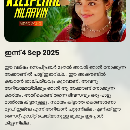
ഇന്ന് 4 Sep 2025
ഈ വര്ഷം സെപ്റ്റംബർ മുതൽ അവൻ ഞാൻ നോക്കുന്ന
അക്കൗണ്ടിൽ പാട്ട് ഇടാറില്ല . ഈ അക്കൗണ്ടിൽ
കയറാൻ താല്പര്യവും കുറവാണ് . അവനു
അറിയാമായിരിക്കും ഞാൻ ആ അക്കൗണ്ട് നോക്കുന്ന
കാര്യം . അത് കൊണ്ട് തന്നെ ദിവസവും ഒരു പാട്ടു
മാത്രമേ കിട്ടാറുള്ളു . സമയം കിട്ടാത്ത കൊണ്ടാണോ
മൂഡ് ഇല്ലേ എന്ന് അറിയാൻ പറ്റുന്നില്ല . എനിക്ക് ഈ
സൈറ്റ് എഡിറ്റ് ചെയ്യാനുള്ള മൂക്കും ഇപ്പോൾ
കിട്ടുന്നില്ല .