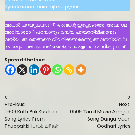
Kyun karoon main tujh se pyaar
അവൻ പറയുകയാണ് , അവന്റെ ഇപ്പോഴത്തെ അവസ്ഥ
അറിയാമോ ? പറയാനും വയ്യ പറയാതിരിക്കാനും
വയ്യ , അതെങ്ങനെ വിവരിക്കണമെന്നു അവനറിയില്ല
പോലും . അവനെന്ത് ചെയ്യണം എന്നാ ചോദിക്കുന്നത് .
Spread the love
Post
Previous:
Next:
navigation
0309 Kutti Puli Kootam
0509 Tamil Movie Anegan
Song Lyrics From
Song Danga Maari
Thuppakki | பாடல் வரிகள்
Oodhari Lyrics