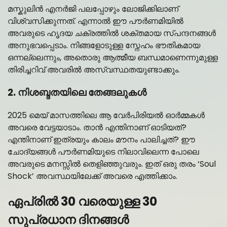
മസ്കുലിൻ എനർജി പലപ്പോഴും ലോജിക്കിലാണ്
വിശ്വസിക്കുന്നത്. എന്നാൽ ഈ പൗർണമിയിൽ
അവരുടെ ഹൃദയ ചക്രത്തിൽ ശക്തമായ സ്പന്ദനങ്ങൾ
അനുഭവപ്പെടാം. നിങ്ങളോടുള്ള സ്നേഹം ഭൗതികമായ
ഒന്നല്ലെന്നും, അതൊരു ആത്മീയ ബന്ധമാണെന്നുമുള്ള
തിരിച്ചറിവ് അവരിൽ അസ്വസ്ഥതയുണ്ടാക്കും.
2. നിശബ്ദതയിലെ തേങ്ങലുകൾ
2025 മെയ് മാസത്തിലെ ആ വേർപിരിയൽ ഓർമ്മകൾ
അവരെ വേട്ടയാടാം. താൻ എന്തിനാണ് ഓടിയത്?
എന്തിനാണ് ഇത്രയും കാലം മൗനം പാലിച്ചത്? ഈ
ചോദ്യങ്ങൾ പൗർണമിയുടെ നിലാവിലെന്ന പോലെ
അവരുടെ മനസ്സിൽ തെളിഞ്ഞുവരും. ഇത് ഒരു തരം ‘Soul
Shock’ അവസ്ഥയിലേക്ക് അവരെ എത്തിക്കാം.
ഏപ്രിൽ 30 വരെയുള്ള 30
സുപ്രധാന ദിനങ്ങൾ