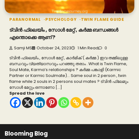
PARANORMAL
PSYCHOLOGY
TWIN FLAME GUIDE
ട്വിൻ ഫ്ലെയിം , സോൾ മേറ്റ് , കർമ്മ ബന്ധങ്ങൾ
എന്തൊക്കെ ആണ് ?
Samji MS
October 24, 2023
1 Min Read
0
ട്വിൻ ഫ്ലെയിം , സോൾ മേറ്റ് , കാർമിക് ( കർമ്മ ) ഇവ തമ്മിലുള്ള
ബന്ധവും വ്യത്യാസവും പറഞ്ഞു തരാം . What is Twin Flame,
Soul Mate, Karma’s relationships ? കർമ്മ പങ്കാളി (Karmic
Partner or Karmic Soulmate)… Same soul in 2 person , twin
flame while 2 souls in 2 persons soul mates ? ട്വിൻ ഫ്ലേമും
സോൾ മേറ്റും ഒന്നാണോ […]
Spread the love
Blooming Blog