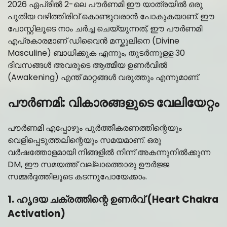
2026 ഏപ്രിൽ 2-ലെ പൗർണമി ഈ യാത്രയിൽ ഒരു
പുതിയ വഴിത്തിരിവ് കൊണ്ടുവരാൻ പോകുകയാണ്. ഈ
പോസ്റ്റിലൂടെ നാം ചർച്ച ചെയ്യുന്നത്, ഈ പൗർണമി
എപ്രകാരമാണ് ഡിവൈൻ മസ്കുലിനെ (Divine
Masculine) ബാധിക്കുക എന്നും, തുടർന്നുളള 30
ദിവസങ്ങൾ അവരുടെ ആത്മീയ ഉണർവിൽ
(Awakening) എന്ത് മാറ്റങ്ങൾ വരുത്തും എന്നുമാണ്.
പൗർണമി: വികാരങ്ങളുടെ വേലിയേറ്റം
പൗർണമി എപ്പോഴും പൂർത്തീകരണത്തിന്റെയും
വെളിപ്പെടുത്തലിന്റെയും സമയമാണ്. ഒരു
വർഷത്തോളമായി നിങ്ങളിൽ നിന്ന് അകന്നുനിൽക്കുന്ന
DM, ഈ സമയത്ത് വല്ലാത്തൊരു ഊർജ്ജ
സമ്മർദ്ദത്തിലൂടെ കടന്നുപോയേക്കാം.
1. ഹൃദയ ചക്രത്തിന്റെ ഉണർവ് (Heart Chakra
Activation)