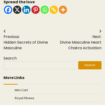
Spread the love
Post
Previous:
Next:
navigation
Hidden Secrets of Divine
Divine Masculine Heart
Masculine
Chakra Activation
Search
Search
More Links
Mini Cart
Royal Fitness