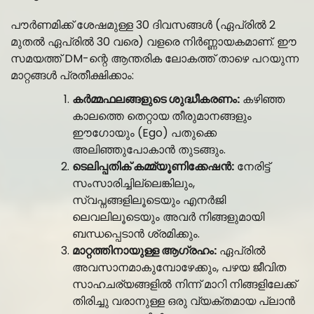
പൗർണമിക്ക് ശേഷമുള്ള 30 ദിവസങ്ങൾ (ഏപ്രിൽ 2
മുതൽ ഏപ്രിൽ 30 വരെ) വളരെ നിർണ്ണായകമാണ്. ഈ
സമയത്ത് DM-ന്റെ ആന്തരിക ലോകത്ത് താഴെ പറയുന്ന
മാറ്റങ്ങൾ പ്രതീക്ഷിക്കാം:
കർമ്മഫലങ്ങളുടെ ശുദ്ധീകരണം:
കഴിഞ്ഞ
കാലത്തെ തെറ്റായ തീരുമാനങ്ങളും
ഈഗോയും (Ego) പതുക്കെ
അലിഞ്ഞുപോകാൻ തുടങ്ങും.
ടെലിപ്പതിക് കമ്മ്യൂണിക്കേഷൻ:
നേരിട്ട്
സംസാരിച്ചില്ലെങ്കിലും,
സ്വപ്നങ്ങളിലൂടെയും എനർജി
ലെവലിലൂടെയും അവർ നിങ്ങളുമായി
ബന്ധപ്പെടാൻ ശ്രമിക്കും.
മാറ്റത്തിനായുള്ള ആഗ്രഹം:
ഏപ്രിൽ
അവസാനമാകുമ്പോഴേക്കും, പഴയ ജീവിത
സാഹചര്യങ്ങളിൽ നിന്ന് മാറി നിങ്ങളിലേക്ക്
തിരിച്ചു വരാനുള്ള ഒരു വ്യക്തമായ പ്ലാൻ