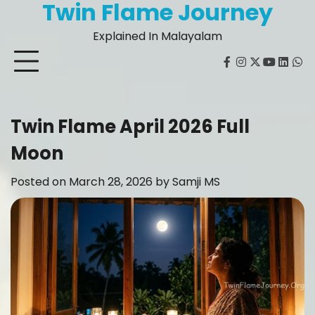
Twin Flame Journey
Skip
to
Explained In Malayalam
content
facebook
instagram
twitter
youtube
Linked
Wh
Twin Flame April 2026 Full
Moon
Posted on
March 28, 2026
by
Samji MS