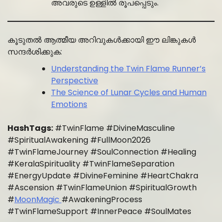
അവരുടെ ഉള്ളിൽ രൂപപ്പെടും.
കൂടുതൽ ആത്മീയ അറിവുകൾക്കായി ഈ ലിങ്കുകൾ
സന്ദർശിക്കുക:
Understanding the Twin Flame Runner’s
Perspective
The Science of Lunar Cycles and Human
Emotions
HashTags:
#TwinFlame #DivineMasculine
#SpiritualAwakening #FullMoon2026
#TwinFlameJourney #SoulConnection #Healing
#KeralaSpirituality #TwinFlameSeparation
#EnergyUpdate #DivineFeminine #HeartChakra
#Ascension #TwinFlameUnion #SpiritualGrowth
#
MoonMagic
#AwakeningProcess
#TwinFlameSupport #InnerPeace #SoulMates