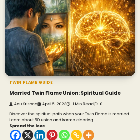
TWIN FLAME GUIDE
Married Twin Flame Union: Spiritual Guide
Anu Krishna
April 5, 2023
1 Min Read
0
Discover the spiritual path when your Twin Flame is married.
Learn about 5D union and karma clearing
Spread the love