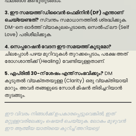
ഫലങ്ങൾ കണ്ടുതുടങ്ങാം.
3. ഈ സമയത്ത് ഡിവൈൻ ഫെമിനിൻ (DF) എന്താണ്
ചെയ്യേണ്ടത്?
സ്വന്തം സമാധാനത്തിൽ ശ്രദ്ധിക്കുക.
DM-നെ ഓർത്ത് വ്യാകുലപ്പെടാതെ, സെൽഫ് ലൗ (Self
Love) പരിശീലിക്കുക.
4. സെപ്പറേഷൻ വേദന ഈ സമയത്ത് കൂടുമോ?
ചിലപ്പോൾ പഴയ മുറിവുകൾ തുറക്കപ്പെടാം, പക്ഷേ അത്
രോഗശാന്തിക്ക് (Healing) വേണ്ടിയുള്ളതാണ്.
5. ഏപ്രിൽ 30-ന് ശേഷം എന്ത് സംഭവിക്കും?
DM
കൂടുതൽ വ്യക്തതയുള്ള (Clarity) ഒരു വ്യക്തിയായി
മാറും. അവർ തങ്ങളുടെ സോൾ മിഷൻ തിരിച്ചറിയാൻ
തുടങ്ങും.
ഈ വിവരം നിങ്ങൾക്ക് ഉപകാരപ്പെട്ടുവെങ്കിൽ, ഇത്
മറ്റുള്ളവരിലേക്കും ഷെയർ ചെയ്യുക. ലോകം മുഴുവൻ
ഈ ആത്മീയ യാത്രയെ കുറിച്ച് അറിയട്ടെ!